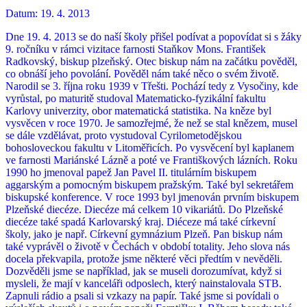
Datum:
19. 4. 2013
Dne 19. 4. 2013 se do naší školy přišel podívat a popovídat si s žáky
9. ročníku v rámci vizitace farnosti Staňkov Mons. František
Radkovský, biskup plzeňský. Otec biskup nám na začátku pověděl,
co obnáší jeho povolání. Pověděl nám také něco o svém životě.
Narodil se 3. října roku 1939 v Třešti. Pochází tedy z Vysočiny, kde
vyrůstal, po maturitě studoval Matematicko-fyzikální fakultu
Karlovy univerzity, obor matematická statistika. Na kněze byl
vysvěcen v roce 1970. Je samozřejmé, že než se stal knězem, musel
se dále vzdělávat, proto vystudoval Cyrilometodějskou
bohosloveckou fakultu v Litoměřicích. Po vysvěcení byl kaplanem
ve farnosti Mariánské Lázně a poté ve Františkových lázních. Roku
1990 ho jmenoval papež Jan Pavel II. titulárním biskupem
aggarským a pomocným biskupem pražským. Také byl sekretářem
biskupské konference. V roce 1993 byl jmenován prvním biskupem
Plzeňské diecéze. Diecéze má celkem 10 vikariátů. Do Plzeňské
diecéze také spadá Karlovarský kraj. Diéceze má také církevní
školy, jako je např. Církevní gymnázium Plzeň. Pan biskup nám
také vyprávěl o životě v Čechách v období totality. Jeho slova nás
docela překvapila, protože jsme některé věci předtím v nevěděli.
Dozvěděli jsme se například, jak se museli dorozumívat, když si
mysleli, že mají v kanceláři odposlech, který nainstalovala STB.
Zapnuli rádio a psali si vzkazy na papír. Také jsme si povídali o