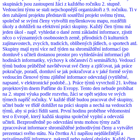
skupinách jsou zastoupeni žáci z každého ročníku 2. stupně.
Vedoucími týmu se stali nejschopnější organizátoři z 9. ročníku. Ti v
den zahájení projektu představili soutěžní projekt svému týmu,
společně se svými členy vytvořili myšlenkovou mapu, rozdělili
úkoly a dohlíželi na efektivní práci skupiny. Každý člen týmu má
jeden úkol - např. vyhledat o dané zemi základní informace, zjistit
něco o významných osobnostech země, přírodních či kulturních
zajímavostech, zvycích, tradicích, oblíbených jídlech, o sportech atd.
Skupiny mají nyní více než týden na shromáždění informací (po
domluvě s učiteli dostanou prostor pro vyhledávání informací při
hodinách informatiky, výchovy k občanství či seminářích). Vedoucí
týmů budou průběžně navštěvovat své členy a zjišťovat, jak práce
pokračuje, poradí, domluví se jak pokračovat a v jaké formě svým
vedoucím členové týmu zjištěné informace odevzdají (vytištěné,
napsané, v elektronické podobě...). Práce týmů vyvrcholí 21. května
projektovým dnem Patříme do Evropy. Tento den nebude probíhat
na 2. stupni výuka podle rozvrhu, žáci se opět sejdou ve svých
týmech napříč ročníky. V každé třídě budou pracovat dvě skupiny,
učitel bude ve třídě dohlížet na práci skupin a nechá na vedoucích
týmů, aby si práci řídili sami. První hodinu proběhne vědomostní
test o Evropě, který každá skupina společně vyplní a odevzdá
učiteli. Bezprostředně po odevzdání testu mohou týmy začít
zpracovávat informace shromážděné jednotlivými členy a vytvářet
prezentaci svého státu. Na čtvrtku A1 napíšou nejdůležitější a
nejzajímavější informace, nakreslí nebo nalepí obrázky. Každý člen