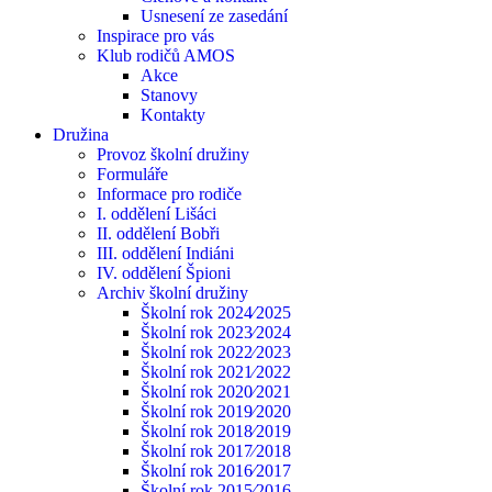
Usnesení ze zasedání
Inspirace pro vás
Klub rodičů AMOS
Akce
Stanovy
Kontakty
Družina
Provoz školní družiny
Formuláře
Informace pro rodiče
I. oddělení Lišáci
II. oddělení Bobři
III. oddělení Indiáni
IV. oddělení Špioni
Archiv školní družiny
Školní rok 2024⁄2025
Školní rok 2023⁄2024
Školní rok 2022⁄2023
Školní rok 2021⁄2022
Školní rok 2020⁄2021
Školní rok 2019⁄2020
Školní rok 2018⁄2019
Školní rok 2017⁄2018
Školní rok 2016⁄2017
Školní rok 2015⁄2016