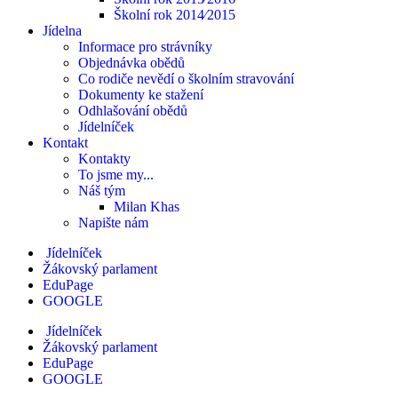
Školní rok 2014⁄2015
Jídelna
Informace pro strávníky
Objednávka obědů
Co rodiče nevědí o školním stravování
Dokumenty ke stažení
Odhlašování obědů
Jídelníček
Kontakt
Kontakty
To jsme my...
Náš tým
Milan Khas
Napište nám
Jídelníček
Žákovský parlament
EduPage
GOOGLE
Jídelníček
Žákovský parlament
EduPage
GOOGLE