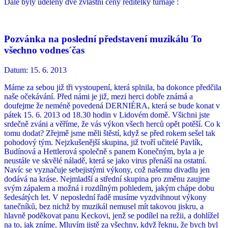
Dále byly uděleny dvě zvláštní ceny ředitelky turnaje :
Pozvánka na poslední představení muzikálu To
všechno vodnes´čas
Datum:
15. 6. 2013
Máme za sebou již tři vystoupení, která splnila, ba dokonce předčila
naše očekávání. Před námi je již, mezi herci dobře známá a
doufejme že neméně povedená DERNIÉRA, která se bude konat v
pátek 15. 6. 2013 od 18.30 hodin v Lidovém domě. Všichni jste
srdečně zváni a věříme, že vás výkon všech herců opět potěší. Co k
tomu dodat? Zřejmě jsme měli štěstí, když se před rokem sešel tak
pohodový tým. Nejzkušenější skupina, již tvoří učitelé Pavlík,
Budínová a Hettlerová společně s panem Konečným, byla a je
neustále ve skvělé náladě, která se jako virus přenáší na ostatní.
Navíc se vyznačuje sebejistými výkony, což našemu divadlu jen
dodává na kráse. Nejmladší a střední skupina pro změnu zaujme
svým zápalem a možná i rozdílným pohledem, jakým chápe dobu
šedesátých let. V neposlední řadě musíme vyzdvihnout výkony
tanečníků, bez nichž by muzikál nemusel mít takovou jiskru, a
hlavně poděkovat panu Keckovi, jenž se podílel na režii, a dohlížel
na to, jak zníme. Mluvím jistě za všechny, když řeknu, že bych byl