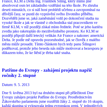
France, KLM a Delta Ing. František Šiling, který mimo jiné
absolvoval osm let základního vzdělání na této škole. Po zhruba
deseti minutách, co si náš host prohlédl učebnu a zavzpomínal na
dřívější časy, se pustil do vyprávění svého životního příběhu.
Dozvěděli jsme se, jaká zaměstnání volil po dokončení studia na
vysoké škole a jak se vlastně z obchodníka stal pracovníkem ve
firmě KLM, v níž později získal místo ředitele. Poté se jeho kariéra
zvedla jako raketoplán do mezihvězdného prostoru. Ke KLM se
později připojil další letecký velikán Air France a nakonec americká
Delta. Je podle mě opravdu pozoruhodné, jak se člověk z malého
města může prosadit. Tímto článkem bych tedy panu Šilingovi
poděkoval, protože jeho beseda nás může motivovat a bezesporu je
důkazem toho, že ke štěstí je třeba také snaha.
Patříme do Evropy - zahájení projektu napříč
ročníky 2. stupně
Datum:
9. 5. 2013
Dne 9. května 2013 byl na druhém stupni při příležitosti Dne
Evropy zahájen projekt Patříme do Evropy. Prostřednictvím
Žákovského parlamentu jsme rozdělili žáky 2. stupně do 16 skupin,
každá skupina si vylosovala jednu evropskou zemi. V jednotlivých