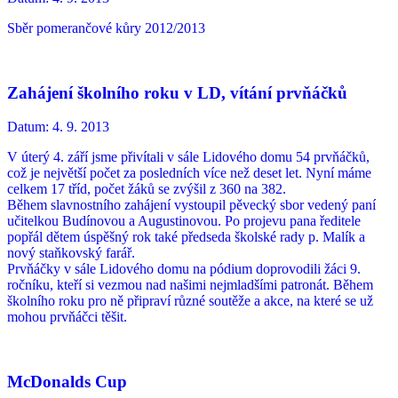
Sběr pomerančové kůry 2012/2013
Zahájení školního roku v LD, vítání prvňáčků
Datum:
4. 9. 2013
V úterý 4. září jsme přivítali v sále Lidového domu 54 prvňáčků,
což je největší počet za posledních více než deset let. Nyní máme
celkem 17 tříd, počet žáků se zvýšil z 360 na 382.
Během slavnostního zahájení vystoupil pěvecký sbor vedený paní
učitelkou Budínovou a Augustinovou. Po projevu pana ředitele
popřál dětem úspěšný rok také předseda školské rady p. Malík a
nový staňkovský farář.
Prvňáčky v sále Lidového domu na pódium doprovodili žáci 9.
ročníku, kteří si vezmou nad našimi nejmladšími patronát. Během
školního roku pro ně připraví různé soutěže a akce, na které se už
mohou prvňáčci těšit.
McDonalds Cup