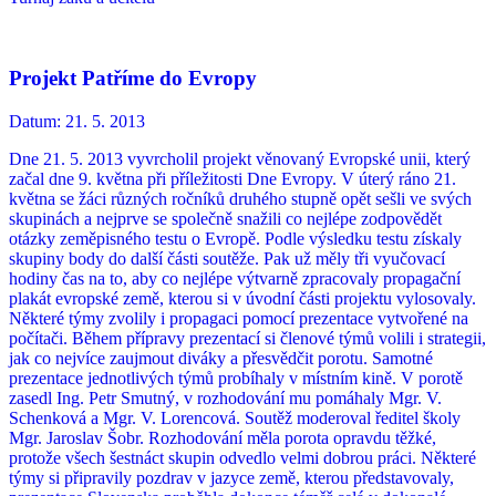
Projekt Patříme do Evropy
Datum:
21. 5. 2013
Dne 21. 5. 2013 vyvrcholil projekt věnovaný Evropské unii, který
začal dne 9. května při příležitosti Dne Evropy. V úterý ráno 21.
května se žáci různých ročníků druhého stupně opět sešli ve svých
skupinách a nejprve se společně snažili co nejlépe zodpovědět
otázky zeměpisného testu o Evropě. Podle výsledku testu získaly
skupiny body do další části soutěže. Pak už měly tři vyučovací
hodiny čas na to, aby co nejlépe výtvarně zpracovaly propagační
plakát evropské země, kterou si v úvodní části projektu vylosovaly.
Některé týmy zvolily i propagaci pomocí prezentace vytvořené na
počítači. Během přípravy prezentací si členové týmů volili i strategii,
jak co nejvíce zaujmout diváky a přesvědčit porotu. Samotné
prezentace jednotlivých týmů probíhaly v místním kině. V porotě
zasedl Ing. Petr Smutný, v rozhodování mu pomáhaly Mgr. V.
Schenková a Mgr. V. Lorencová. Soutěž moderoval ředitel školy
Mgr. Jaroslav Šobr. Rozhodování měla porota opravdu těžké,
protože všech šestnáct skupin odvedlo velmi dobrou práci. Některé
týmy si připravily pozdrav v jazyce země, kterou představovaly,