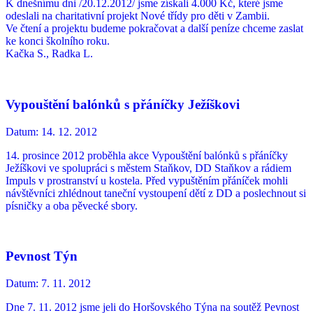
K dnešnímu dni /20.12.2012/ jsme získali 4.000 Kč, které jsme
odeslali na charitativní projekt Nové třídy pro děti v Zambii.
Ve čtení a projektu budeme pokračovat a další peníze chceme zaslat
ke konci školního roku.
Kačka S., Radka L.
Vypouštění balónků s přáníčky Ježíškovi
Datum:
14. 12. 2012
14. prosince 2012 proběhla akce Vypouštění balónků s přáníčky
Ježíškovi ve spolupráci s městem Staňkov, DD Staňkov a rádiem
Impuls v prostranství u kostela. Před vypuštěním přáníček mohli
návštěvníci zhlédnout taneční vystoupení dětí z DD a poslechnout si
písničky a oba pěvecké sbory.
Pevnost Týn
Datum:
7. 11. 2012
Dne 7. 11. 2012 jsme jeli do Horšovského Týna na soutěž Pevnost