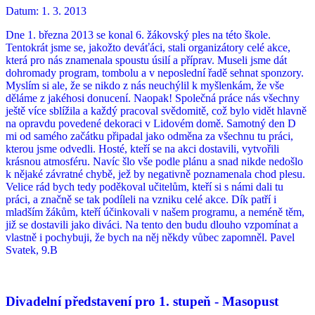
Datum:
1. 3. 2013
Dne 1. března 2013 se konal 6. žákovský ples na této škole.
Tentokrát jsme se, jakožto deváťáci, stali organizátory celé akce,
která pro nás znamenala spoustu úsilí a příprav. Museli jsme dát
dohromady program, tombolu a v neposlední řadě sehnat sponzory.
Myslím si ale, že se nikdo z nás neuchýlil k myšlenkám, že vše
děláme z jakéhosi donucení. Naopak! Společná práce nás všechny
ještě více sblížila a každý pracoval svědomitě, což bylo vidět hlavně
na opravdu povedené dekoraci v Lidovém domě. Samotný den D
mi od samého začátku připadal jako odměna za všechnu tu práci,
kterou jsme odvedli. Hosté, kteří se na akci dostavili, vytvořili
krásnou atmosféru. Navíc šlo vše podle plánu a snad nikde nedošlo
k nějaké závratné chybě, jež by negativně poznamenala chod plesu.
Velice rád bych tedy poděkoval učitelům, kteří si s námi dali tu
práci, a značně se tak podíleli na vzniku celé akce. Dík patří i
mladším žákům, kteří účinkovali v našem programu, a neméně těm,
již se dostavili jako diváci. Na tento den budu dlouho vzpomínat a
vlastně i pochybuji, že bych na něj někdy vůbec zapomněl. Pavel
Svatek, 9.B
Divadelní představení pro 1. stupeň - Masopust