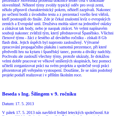
prezentace Slovenska proběhla dokonce téměř celá v dokonalé
slovenštině. Některé týmy zvolily typický oděv pro svoji zemi,
někdo připravil charakteristický pokrm, někteří zazpívali. Nakonec
po sečtení bodů z úvodního testu a z prezentací vzešlo šest vítězů,
kteří postoupili do finále. Zde je čekal znalostní kvíz o evropských
zemích a Evropské unii. Družstva mohla sázet na jednotlivé otázky
a získávat tak body, nebo je naopak ztrácet. Ve velmi napínavém
souboji nakonec zvítězil tým, který představoval Španělsko. Všichni
členové týmu - žáci z šestého až devátého ročníku - získali 8 Gb
flash disk. Jejich úspěch byl naprosto zasloužený. Výtvarné
zpracování propagačního plakátu i samotná prezentace, při které
předvedli hru na kytaru i španělský tanec, porotu a diváky nadchly.
Pochvalu ale zaslouží všechny týmy, protože ukázaly, že dokážou
velmi dobře pracovat ve věkově smíšených skupinách, bez pomoci
učitelů zorganizovat práci na svém projektu a společně svoji práci
přezentovat při veřejném vystoupení. Doufáme, že se nám podobný
projekt podaří realizovat i v příštím školním roce.
Beseda s Ing. Šilingem v 9. ročníku
Datum:
17. 5. 2013
V pátek 17. 5. 2013 nás navštívil ředitel leteckých společností Air