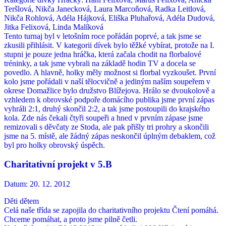
Teršlová, Nikča Janecková, Laura Marcoňová, Radka Leitlová,
Nikča Rohlová, Adéla Hájková, Eliška Pluhařová, Adéla Dudová,
Jitka Felixová, Linda Malíková
Tento turnaj byl v letošním roce pořádán poprvé, a tak jsme se
zkusili přihlásit. V kategorii dívek bylo těžké vybírat, protože na I.
stupni je pouze jedna hráčka, která začala chodit na florbalové
tréninky, a tak jsme vybrali na základě hodin TV a docela se
povedlo. A hlavně, holky měly možnost si florbal vyzkoušet. První
kolo jsme pořádali v naší tělocvičně a jediným naším soupeřem v
okrese Domažlice bylo družstvo Blížejova. Hrálo se dvoukolově a
vzhledem k obrovské podpoře domácího publika jsme první zápas
vyhráli 2:1, druhý skončil 2:2, a tak jsme postoupili do krajského
kola. Zde nás čekali čtyři soupeři a hned v prvním zápase jsme
remizovali s děvčaty ze Stoda, ale pak přišly tri prohry a skončili
jsme na 5. místě, ale žádný zápas neskončil úplným debaklem, což
byl pro holky obrovský úspěch.
Charitativní projekt v 5.B
Datum:
20. 12. 2012
Děti dětem
Celá naše třída se zapojila do charitativního projektu Čtení pomáhá.
Chceme pomáhat, a proto jsme pilně četli.