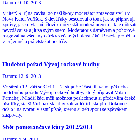
Datum:
9. 10. 2013
V úterý 9. října zavítal do naší školy moderátor zpravodajství TV
Nova Karel Voříšek. S deváťáky besedoval o tom, jak se připravují
zprávy, jak se vlastně člověk může stát moderátorem a jak je důležité
nevzdávat se a jít za svým snem. Moderátor s úsměvem a pohotově
reagoval na všechny otázky zvědavých deváťáků. Beseda proběhla
v příjemné a přátelské atmosféře.
Hudební pořad Vývoj rockové hudby
Datum:
12. 9. 2013
Ve středu 12. září se žáci 1. i 2. stupně zúčastnili velmi pěkného
hudebního pořadu Vývoj rockové hudby, který připravil Milan
Parnahaj. Mladší žáci měli možnost poslechnout si především české
písničky, starší žáci pak skladby zahraničních skupin. Dokonce
došlo i na tvorbu vlastní písně, kterou si děti spolu se zpěvákem
zazpívaly.
Sběr pomerančové kůry 2012/2013
Datum:
4. 9. 2013