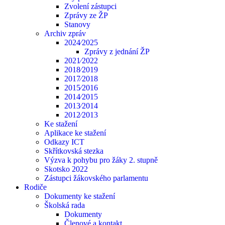
Zvolení zástupci
Zprávy ze ŽP
Stanovy
Archiv zpráv
2024⁄2025
Zprávy z jednání ŽP
2021⁄2022
2018⁄2019
2017⁄2018
2015⁄2016
2014⁄2015
2013⁄2014
2012⁄2013
Ke stažení
Aplikace ke stažení
Odkazy ICT
Skřítkovská stezka
Výzva k pohybu pro žáky 2. stupně
Skotsko 2022
Zástupci žákovského parlamentu
Rodiče
Dokumenty ke stažení
Školská rada
Dokumenty
Členové a kontakt