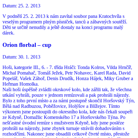
Datum:
25. 2. 2013
V podnělí 25. 2. 2013 k nám zavítal soubor pana Kratochvíla s
veselým programem plným písniček, tanců a zábavných soutěží.
Děti se určitě nenudily a ještě dostaly na konci programu malý
dárek.
Orion florbal – cup
Datum:
30. 1. 2013
Hoši, kategorie III., 6. - 7. třída Hráči: Tonda Kolros, Vilda Hrnčíř,
Michal Pomahač, Tomáš Ježek, Petr Nohavec, Karel Rada, David
Popelář, Vašek Záhoř, Denis Drudík, Honza Hájek, Miky Gruber a
Heřman Homolka.
Naši hoši úspěšně zvládli okrskové kolo, kde zářili tak, že všechna
utkání vyhráli, pouze v jednom remízovali a pak prohráli nájezdy.
Bylo z toho první místo a za námi postupně skončil Horšovský Týn,
Bělá nad Radbuzou, Poběžovice, Holýšov a Blížejov. Tímto
výkonem jsme postoupili do okresního kola, kde nás čekali soupeři
ze Kdyně, Domažlic Komenského 17 a Horšovského Týna. Po
nešťastné úvodní remíze s mužstvem Kdyně, kdy jsme posléze
prohráli na nájezdy, jsme zbytek turnaje strávili dohadováním s
rozhodčími. Nakonec jsme obsadili celkově čtvrté místo, přestože