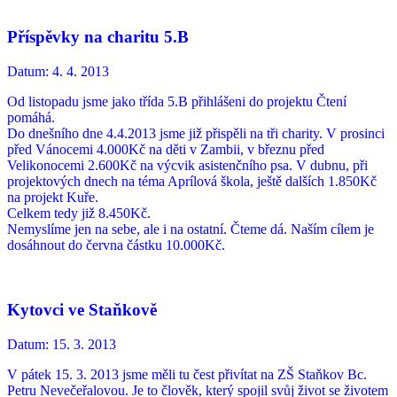
Příspěvky na charitu 5.B
Datum:
4. 4. 2013
Od listopadu jsme jako třída 5.B přihlášeni do projektu Čtení
pomáhá.
Do dnešního dne 4.4.2013 jsme již přispěli na tři charity. V prosinci
před Vánocemi 4.000Kč na děti v Zambii, v březnu před
Velikonocemi 2.600Kč na výcvik asistenčního psa. V dubnu, při
projektových dnech na téma Aprílová škola, ještě dalších 1.850Kč
na projekt Kuře.
Celkem tedy již 8.450Kč.
Nemyslíme jen na sebe, ale i na ostatní. Čteme dá. Naším cílem je
dosáhnout do června částku 10.000Kč.
Kytovci ve Staňkově
Datum:
15. 3. 2013
V pátek 15. 3. 2013 jsme měli tu čest přivítat na ZŠ Staňkov Bc.
Petru Nevečeřalovou. Je to člověk, který spojil svůj život se životem