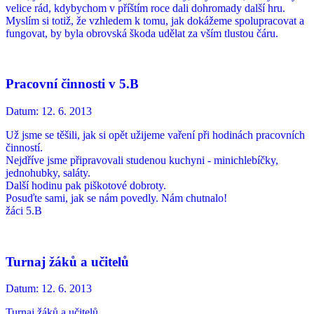
velice rád, kdybychom v příštím roce dali dohromady další hru.
Myslím si totiž, že vzhledem k tomu, jak dokážeme spolupracovat a
fungovat, by byla obrovská škoda udělat za vším tlustou čáru.
Pracovní činnosti v 5.B
Datum:
12. 6. 2013
Už jsme se těšili, jak si opět užijeme vaření při hodinách pracovních
činností.
Nejdříve jsme připravovali studenou kuchyni - minichlebíčky,
jednohubky, saláty.
Další hodinu pak piškotové dobroty.
Posuďte sami, jak se nám povedly. Nám chutnalo!
žáci 5.B
Turnaj žáků a učitelů
Datum:
12. 6. 2013
Turnaj žáků a učitelů