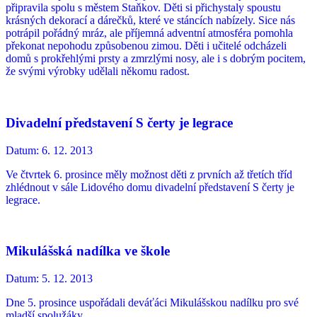
připravila spolu s městem Staňkov. Děti si přichystaly spoustu
krásných dekorací a dárečků, které ve stáncích nabízely. Sice nás
potrápil pořádný mráz, ale příjemná adventní atmosféra pomohla
překonat nepohodu způsobenou zimou. Děti i učitelé odcházeli
domů s prokřehlými prsty a zmrzlými nosy, ale i s dobrým pocitem,
že svými výrobky udělali někomu radost.
Divadelní představení S čerty je legrace
Datum:
6. 12. 2013
Ve čtvrtek 6. prosince měly možnost děti z prvních až třetích tříd
zhlédnout v sále Lidového domu divadelní představení S čerty je
legrace.
Mikulášská nadílka ve škole
Datum:
5. 12. 2013
Dne 5. prosince uspořádali deváťáci Mikulášskou nadílku pro své
mladší spolužáky.