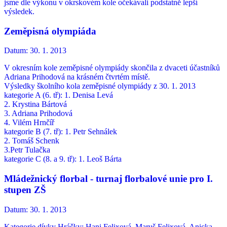
jsme dle výkonu v okrskovém kole očekávali podstatně lepší
výsledek.
Zeměpisná olympiáda
Datum:
30. 1. 2013
V okresním kole zeměpisné olympiády skončila z dvaceti účastníků
Adriana Prihodová na krásném čtvrtém místě.
Výsledky školního kola zeměpisné olympiády z 30. 1. 2013
kategorie A (6. tř): 1. Denisa Levá
2. Krystina Bártová
3. Adriana Prihodová
4. Vilém Hrnčíř
kategorie B (7. tř): 1. Petr Sehnálek
2. Tomáš Schenk
3.Petr Tulačka
kategorie C (8. a 9. tř): 1. Leoš Bárta
Mládežnický florbal - turnaj florbalové unie pro I.
stupen ZŠ
Datum:
30. 1. 2013
Kategorie dívky Hráčky: Hani Felixová, Maruš Felixová, Anicka