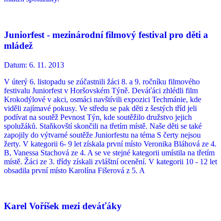
Juniorfest - mezinárodní filmový festival pro děti a
mládež
Datum:
6. 11. 2013
V úterý 6. listopadu se zúčastnili žáci 8. a 9. ročníku filmového
festivalu Juniorfest v Horšovském Týně. Deváťáci zhlédli film
Krokodýlové v akci, osmáci navštívili expozici Techmánie, kde
viděli zajímavé pokusy. Ve středu se pak děti z šestých tříd jeli
podívat na soutěž Pevnost Týn, kde soutěžilo družstvo jejich
spolužáků. Staňkovští skončili na třetím místě. Naše děti se také
zapojily do výtvarné soutěže Juniorfestu na téma S čerty nejsou
žerty. V kategorii 6- 9 let získala první místo Veronika Bláhová ze 4.
B, Vanessa Stachová ze 4. A se ve stejné kategorii umístila na třetím
místě. Žáci ze 3. třídy získali zvláštní ocenění. V kategorii 10 - 12 let
obsadila první místo Karolína Fišerová z 5. A
Karel Voříšek mezi deváťáky