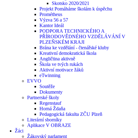
Skotsko 2020⁄2021
Projekt Pomáháme školám k úspěchu
Prométheus
Výzva 56 a 57
Kantor Ideál
PODPORA TECHNICKÉHO A
PŘÍRODOVĚDNÉHO VZDĚLÁVÁNÍ V
PLZEŇSKÉM KRAJI
Brána ke vzdělání - čtenářské kluby
Kreativní demokratická škola
Angličtina aktivně
Škola ve tvých rukách
Aktivní motivace žáků
eTwinning
EVVO
Soutěže
Dokumenty
Partnerské školy
Regenstauf
Horná Ždaňa
Pedagogická fakulta ZČU Plzeň
Literární sborníky
Aplikace V OBRAZE
Žáci
Žákovský parlament