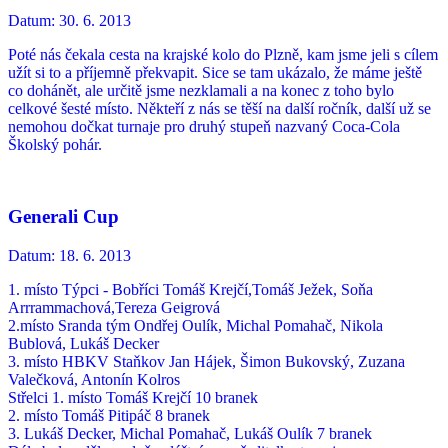
Datum:
30. 6. 2013
Poté nás čekala cesta na krajské kolo do Plzně, kam jsme jeli s cílem
užít si to a příjemně překvapit. Sice se tam ukázalo, že máme ještě
co dohánět, ale určitě jsme nezklamali a na konec z toho bylo
celkové šesté místo. Někteří z nás se těší na další ročník, další už se
nemohou dočkat turnaje pro druhý stupeň nazvaný Coca-Cola
Školský pohár.
Generali Cup
Datum:
18. 6. 2013
1. místo Týpci - Bobříci Tomáš Krejčí,Tomáš Ježek, Soňa
Arrrammachová,Tereza Geigrová
2.místo Sranda tým Ondřej Oulík, Michal Pomahač, Nikola
Bublová, Lukáš Decker
3. místo HBKV Staňkov Jan Hájek, Šimon Bukovský, Zuzana
Valečková, Antonín Kolros
Střelci 1. místo Tomáš Krejčí 10 branek
2. místo Tomáš Pitipáč 8 branek
3. Lukáš Decker, Michal Pomahač, Lukáš Oulík 7 branek