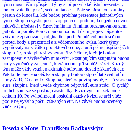
týmu musí něčím přispět. Týmy si připraví také ústní prezentaci,
mohou zařadit i píseň, scénku, tanec.... Poté se přesunou skupiny
přesun do kinosálu, kde budou probíhat prezentace jednotlivých
týmů. Skupina vystoupí se svojí prací na pódium, kde jeden či více
mluvčích představí v časovém limitu tří minut prezentovanou zemi
publiku a porotě. Porotci budou hodnotit ústní projev, nápaditost,
výtvarné zpracování , originalitu apod. Po udělení bodů sečtou
porotci body z prezentací a z vědomostního kvízu, který týmy
vyplňovaly na začátku projektového dne, a určí pět nejúspěšnějších
skupin. Tyto skupiny si vyberou tři své členy, kteří je budou
zastupovat v závěrečném minikvízu. Postupujícím skupinám budou
body vyměněny za „eura", která mohou při soutěži sázet. Každý
tým může vždy vsadit maximálně polovinu dosud získaných eur.
Pak bude přečtena otázka a skupiny budou odpovídat zvednutím
karty A, B, C nebo D. Skupina, která odpoví správně, získá vsazená
eura, skupina, která uvede chybnou odpověď, eura ztrácí. O rychlý
průběh soutěže se postarají asistentky. Kvízových otázek bude
celkem 10. Po vyhodnocení poslední otázky kvízu se určí vítěz
podle nejvyššího počtu získaných eur. Na závěr budou oceněny
vítězné týmy.
Beseda s Mons. Františkem Radkovským