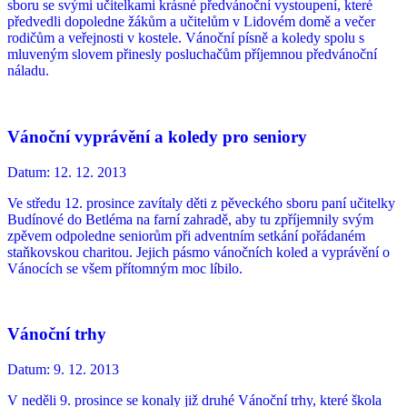
sboru se svými učitelkami krásné předvánoční vystoupení, které
předvedli dopoledne žákům a učitelům v Lidovém domě a večer
rodičům a veřejnosti v kostele. Vánoční písně a koledy spolu s
mluveným slovem přinesly posluchačům příjemnou předvánoční
náladu.
Vánoční vyprávění a koledy pro seniory
Datum:
12. 12. 2013
Ve středu 12. prosince zavítaly děti z pěveckého sboru paní učitelky
Budínové do Betléma na farní zahradě, aby tu zpříjemnily svým
zpěvem odpoledne seniorům při adventním setkání pořádaném
staňkovskou charitou. Jejich pásmo vánočních koled a vyprávění o
Vánocích se všem přítomným moc líbilo.
Vánoční trhy
Datum:
9. 12. 2013
V neděli 9. prosince se konaly již druhé Vánoční trhy, které škola