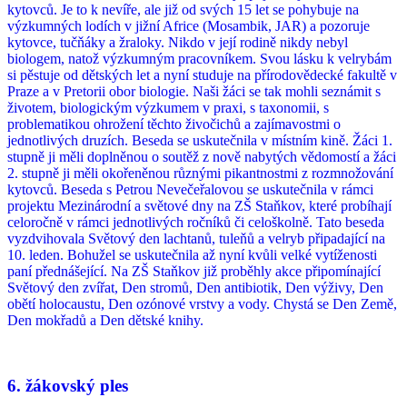
kytovců. Je to k nevíře, ale již od svých 15 let se pohybuje na
výzkumných lodích v jižní Africe (Mosambik, JAR) a pozoruje
kytovce, tučňáky a žraloky. Nikdo v její rodině nikdy nebyl
biologem, natož výzkumným pracovníkem. Svou lásku k velrybám
si pěstuje od dětských let a nyní studuje na přírodovědecké fakultě v
Praze a v Pretorii obor biologie. Naši žáci se tak mohli seznámit s
životem, biologickým výzkumem v praxi, s taxonomii, s
problematikou ohrožení těchto živočichů a zajímavostmi o
jednotlivých druzích. Beseda se uskutečnila v místním kině. Žáci 1.
stupně ji měli doplněnou o soutěž z nově nabytých vědomostí a žáci
2. stupně ji měli okořeněnou různými pikantnostmi z rozmnožování
kytovců. Beseda s Petrou Nevečeřalovou se uskutečnila v rámci
projektu Mezinárodní a světové dny na ZŠ Staňkov, které probíhají
celoročně v rámci jednotlivých ročníků či celoškolně. Tato beseda
vyzdvihovala Světový den lachtanů, tuleňů a velryb připadající na
10. leden. Bohužel se uskutečnila až nyní kvůli velké vytíženosti
paní přednášející. Na ZŠ Staňkov již proběhly akce připomínající
Světový den zvířat, Den stromů, Den antibiotik, Den výživy, Den
obětí holocaustu, Den ozónové vrstvy a vody. Chystá se Den Země,
Den mokřadů a Den dětské knihy.
6. žákovský ples