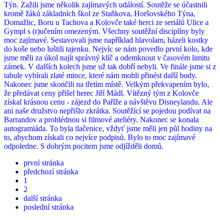
Týn. Zažili jsme několik zajímavých událostí. Soutěže se účastnili
kromě žáků základních škol ze Staňkova, Horšovského Týna,
Domažlic, Boru u Tachova a Kolovče také herci ze seriálů Ulice a
Gympl s (r)učením omezeným. Všechny soutěžní disciplíny byly
moc zajímavé. Sestavovali jsme například hlavolam, házeli kostky
do koše nebo luštili tajenku. Nejvíc se nám povedlo první kolo, kde
jsme měli za úkol najít správný klíč a odemknout v časovém limitu
zámek. V dalších kolech jsme už tak dobří nebyli. Ve finále jsme si z
tabule vybírali zlaté mince, které nám mohli přinést další body.
Nakonec jsme skončili na třetím místě. Velkým překvapením bylo,
že předávat ceny přišel herec Jiří Mádl. Vítězný tým z Kolovče
získal krásnou cenu - zájezd do Paříže a návštěvu Disneylandu. Ale
ani naše družstvo nepřišlo zkrátka. Soutěžící se pojedou podívat na
Barrandov a prohlédnou si filmové ateliéry. Nakonec se konala
autogramiáda. To byla tlačenice, vždyť jsme měli jen půl hodiny na
to, abychom získali co nejvíce podpisů. Bylo to moc zajímavé
odpoledne. S dobrým pocitem jsme odjížděli domů.
první stránka
předchozí stránka
1
2
další stránka
poslední stránka