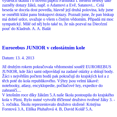
výsleších skautů i o novém papeži Farntišku I. Během besedy také
zazněly dotazy žáků, např. o Adamovi a Evě, Satanovi... Celá
beseda se docela dost povedla, hlavně její druhá polovina, kdy jsme
se osmělili klást panu biskupovi dotazy. Poznali jsme, že pan biskup
má dobré srdce, uvažuje o všem s čistým vědomím. Připadá mi moc
sympatický. Milé od něj bylo také to, že nás pozval na Diecézní
pouť do Kladrub. A. A. Balát
Eurorebus JUNIOR v celostátním kole
Datum:
13. 4. 2013
Již druhým rokem pokračovala vědomostní soutěž EUROREBUS
JUNIOR, kde žáci sami odpovídají na zadané otázky a sbírají body.
Žáci s největším počtem bodů pak pokračují do krajských kol a z
těch poté do kola republikového. Výhry jsou velmi lákavé:
notebooky, atlasy, encyklopedie, počítačové hry, expedice do
zahraničí....
V letošním roce díky žákům 5.A naše škola postoupila do krajského
kola v Plzni. Bylo nutné vytvořit tříčlenné družstvo tvořené žáky 3. -
5. ročníku. Školu reprezentovalo družstvo složené: Kristýna
Forstová 3.A, Eliška Pluhařová 4. B, David Kolář 5.A.