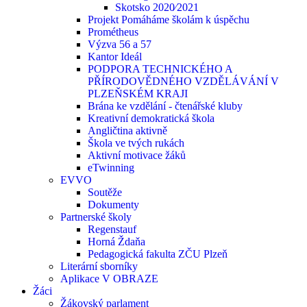
Skotsko 2020⁄2021
Projekt Pomáháme školám k úspěchu
Prométheus
Výzva 56 a 57
Kantor Ideál
PODPORA TECHNICKÉHO A
PŘÍRODOVĚDNÉHO VZDĚLÁVÁNÍ V
PLZEŇSKÉM KRAJI
Brána ke vzdělání - čtenářské kluby
Kreativní demokratická škola
Angličtina aktivně
Škola ve tvých rukách
Aktivní motivace žáků
eTwinning
EVVO
Soutěže
Dokumenty
Partnerské školy
Regenstauf
Horná Ždaňa
Pedagogická fakulta ZČU Plzeň
Literární sborníky
Aplikace V OBRAZE
Žáci
Žákovský parlament