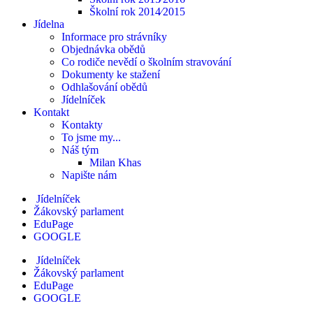
Školní rok 2014⁄2015
Jídelna
Informace pro strávníky
Objednávka obědů
Co rodiče nevědí o školním stravování
Dokumenty ke stažení
Odhlašování obědů
Jídelníček
Kontakt
Kontakty
To jsme my...
Náš tým
Milan Khas
Napište nám
Jídelníček
Žákovský parlament
EduPage
GOOGLE
Jídelníček
Žákovský parlament
EduPage
GOOGLE