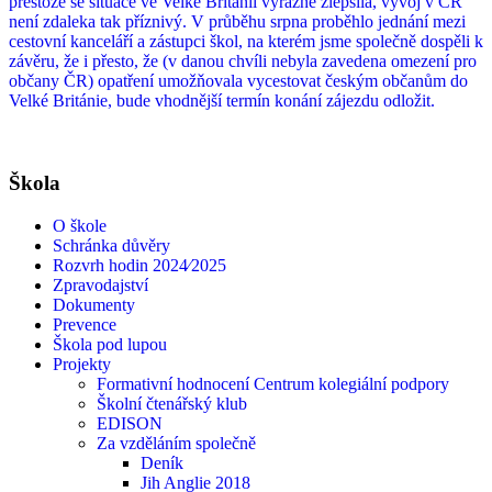
přestože se situace ve Velké Británii výrazně zlepšila, vývoj v ČR
není zdaleka tak příznivý. V průběhu srpna proběhlo jednání mezi
cestovní kanceláří a zástupci škol, na kterém jsme společně dospěli k
závěru, že i přesto, že (v danou chvíli nebyla zavedena omezení pro
občany ČR) opatření umožňovala vycestovat českým občanům do
Velké Británie, bude vhodnější termín konání zájezdu odložit.
Škola
O škole
Schránka důvěry
Rozvrh hodin 2024⁄2025
Zpravodajství
Dokumenty
Prevence
Škola pod lupou
Projekty
Formativní hodnocení Centrum kolegiální podpory
Školní čtenářský klub
EDISON
Za vzděláním společně
Deník
Jih Anglie 2018