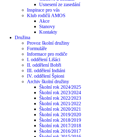
Usnesení ze zasedání
Inspirace pro vás
Klub rodičů AMOS
Akce
Stanovy
Kontakty
Družina
Provoz školní družiny
Formuláře
Informace pro rodiče
I. oddělení Lišáci
II. oddělení Bobři
III. oddělení Indiáni
IV. oddělení Špioni
Archiv školní družiny
Školní rok 2024⁄2025
Školní rok 2023⁄2024
Školní rok 2022⁄2023
Školní rok 2021⁄2022
Školní rok 2020⁄2021
Školní rok 2019⁄2020
Školní rok 2018⁄2019
Školní rok 2017⁄2018
Školní rok 2016⁄2017
Školní rok 2015⁄2016