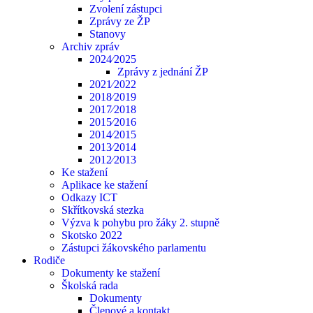
Zvolení zástupci
Zprávy ze ŽP
Stanovy
Archiv zpráv
2024⁄2025
Zprávy z jednání ŽP
2021⁄2022
2018⁄2019
2017⁄2018
2015⁄2016
2014⁄2015
2013⁄2014
2012⁄2013
Ke stažení
Aplikace ke stažení
Odkazy ICT
Skřítkovská stezka
Výzva k pohybu pro žáky 2. stupně
Skotsko 2022
Zástupci žákovského parlamentu
Rodiče
Dokumenty ke stažení
Školská rada
Dokumenty
Členové a kontakt