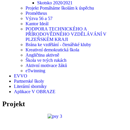
Skotsko 2020⁄2021
Projekt Pomáháme školám k úspěchu
Prométheus
Výzva 56 a 57
Kantor Ideál
PODPORA TECHNICKÉHO A
PŘÍRODOVĚDNÉHO VZDĚLÁVÁNÍ V
PLZEŇSKÉM KRAJI
Brána ke vzdělání - čtenářské kluby
Kreativní demokratická škola
Angličtina aktivně
Škola ve tvých rukách
Aktivní motivace žáků
eTwinning
EVVO
Partnerské školy
Literární sborníky
Aplikace V OBRAZE
Projekt