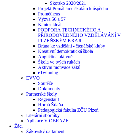
Skotsko 2020⁄2021
Projekt Pomáháme školám k úspěchu
Prométheus
Výzva 56 a 57
Kantor Ideál
PODPORA TECHNICKÉHO A
PŘÍRODOVĚDNÉHO VZDĚLÁVÁNÍ V
PLZEŇSKÉM KRAJI
Brána ke vzdělání - čtenářské kluby
Kreativní demokratická škola
Angličtina aktivně
Škola ve tvých rukách
Aktivní motivace žáků
eTwinning
EVVO
Soutěže
Dokumenty
Partnerské školy
Regenstauf
Horná Ždaňa
Pedagogická fakulta ZČU Plzeň
Literární sborníky
Aplikace V OBRAZE
Žáci
Žákovský parlament