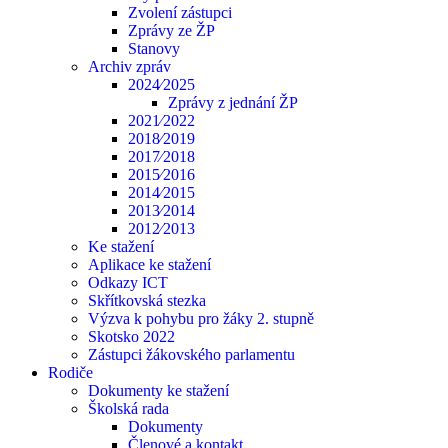
Zvolení zástupci
Zprávy ze ŽP
Stanovy
Archiv zpráv
2024⁄2025
Zprávy z jednání ŽP
2021⁄2022
2018⁄2019
2017⁄2018
2015⁄2016
2014⁄2015
2013⁄2014
2012⁄2013
Ke stažení
Aplikace ke stažení
Odkazy ICT
Skřítkovská stezka
Výzva k pohybu pro žáky 2. stupně
Skotsko 2022
Zástupci žákovského parlamentu
Rodiče
Dokumenty ke stažení
Školská rada
Dokumenty
Členové a kontakt