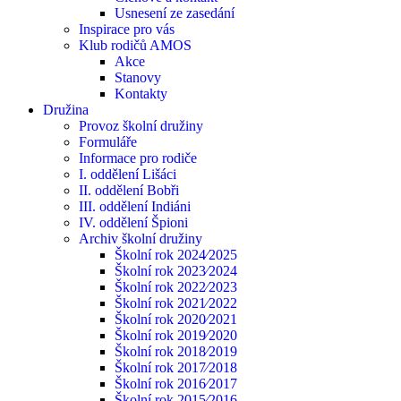
Usnesení ze zasedání
Inspirace pro vás
Klub rodičů AMOS
Akce
Stanovy
Kontakty
Družina
Provoz školní družiny
Formuláře
Informace pro rodiče
I. oddělení Lišáci
II. oddělení Bobři
III. oddělení Indiáni
IV. oddělení Špioni
Archiv školní družiny
Školní rok 2024⁄2025
Školní rok 2023⁄2024
Školní rok 2022⁄2023
Školní rok 2021⁄2022
Školní rok 2020⁄2021
Školní rok 2019⁄2020
Školní rok 2018⁄2019
Školní rok 2017⁄2018
Školní rok 2016⁄2017
Školní rok 2015⁄2016