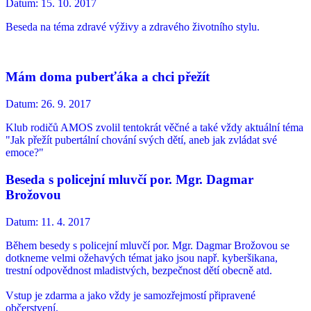
Datum:
15. 10. 2017
Beseda na téma zdravé výživy a zdravého životního stylu.
Mám doma puberťáka a chci přežít
Datum:
26. 9. 2017
Klub rodičů AMOS zvolil tentokrát věčné a také vždy aktuální téma
"Jak přežít pubertální chování svých dětí, aneb jak zvládat své
emoce?"
Beseda s policejní mluvčí por. Mgr. Dagmar
Brožovou
Datum:
11. 4. 2017
Během besedy s policejní mluvčí por. Mgr. Dagmar Brožovou se
dotkneme velmi ožehavých témat jako jsou např. kyberšikana,
trestní odpovědnost mladistvých, bezpečnost dětí obecně atd.
Vstup je zdarma a jako vždy je samozřejmostí připravené
občerstvení.