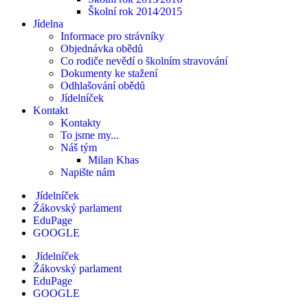
Školní rok 2014⁄2015
Jídelna
Informace pro strávníky
Objednávka obědů
Co rodiče nevědí o školním stravování
Dokumenty ke stažení
Odhlašování obědů
Jídelníček
Kontakt
Kontakty
To jsme my...
Náš tým
Milan Khas
Napište nám
Jídelníček
Žákovský parlament
EduPage
GOOGLE
Jídelníček
Žákovský parlament
EduPage
GOOGLE