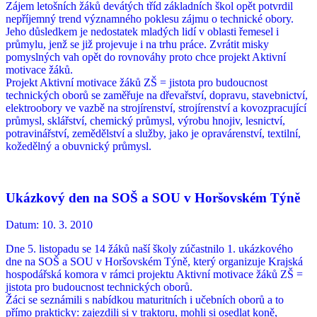
Zájem letošních žáků devátých tříd základních škol opět potvrdil
nepříjemný trend významného poklesu zájmu o technické obory.
Jeho důsledkem je nedostatek mladých lidí v oblasti řemesel i
průmylu, jenž se již projevuje i na trhu práce. Zvrátit misky
pomyslných vah opět do rovnováhy proto chce projekt Aktivní
motivace žáků.
Projekt Aktivní motivace žáků ZŠ = jistota pro budoucnost
technických oborů se zaměřuje na dřevařství, dopravu, stavebnictví,
elektroobory ve vazbě na strojírenství, strojírenství a kovozpracující
průmysl, sklářství, chemický průmysl, výrobu hnojiv, lesnictví,
potravinářství, zemědělství a služby, jako je opravárenství, textilní,
kožedělný a obuvnický průmysl.
Ukázkový den na SOŠ a SOU v Horšovském Týně
Datum:
10. 3. 2010
Dne 5. listopadu se 14 žáků naší školy zúčastnilo 1. ukázkového
dne na SOŠ a SOU v Horšovském Týně, který organizuje Krajská
hospodářská komora v rámci projektu Aktivní motivace žáků ZŠ =
jistota pro budoucnost technických oborů.
Žáci se seznámili s nabídkou maturitních i učebních oborů a to
přímo prakticky: zajezdili si v traktoru, mohli si osedlat koně,