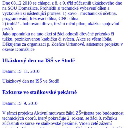
Dne 08.12.2010 se chlapci z 8. a 9. tříd zúčastnili ukázkového dne
na SOU Domažlice. Prohlédli si technické vybavení dílen a
vyzkoušeli si následující profese: 1) kovo - mechanická učebna,
programování, frézovací dílna, CNC dílna
2) truhlář - hoblování dřeva, řezání ruční pilou, ukázka spojování
prvků
Jako upomínku na tuto akci si žáci odnesli dřevěné prkénko či
tužku, pozinkovanou krabičku či svícen. Akce se všem líbila.
Děkujeme za organizaci p. Zdeňce Urbanové, asistentce projektu v
okrese Domažlice
Ukázkový den na ISŠ ve Stodě
Datum:
15. 11. 2010
Ukázkový den na ISŠ ve Stodě
Exkurze ve staňkovské pekárně
Datum:
15. 9. 2010
V rámci projektu Aktivní motivace žáků ZŠ=jistota pro budoucnost
technických oborů, který pokračuje 2. rokem, se žáci 8. ročníku
zúčastnili exkurze ve staňkovské pekárně. Viděli celé zázemí