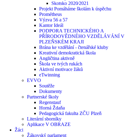
Skotsko 2020⁄2021
Projekt Pomáháme školám k úspěchu
Prométheus
Výzva 56 a 57
Kantor Ideál
PODPORA TECHNICKÉHO A
PŘÍRODOVĚDNÉHO VZDĚLÁVÁNÍ V
PLZEŇSKÉM KRAJI
Brána ke vzdělání - čtenářské kluby
Kreativní demokratická škola
Angličtina aktivně
Škola ve tvých rukách
Aktivní motivace žáků
eTwinning
EVVO
Soutěže
Dokumenty
Partnerské školy
Regenstauf
Horná Ždaňa
Pedagogická fakulta ZČU Plzeň
Literární sborníky
Aplikace V OBRAZE
Žáci
Žákovský parlament