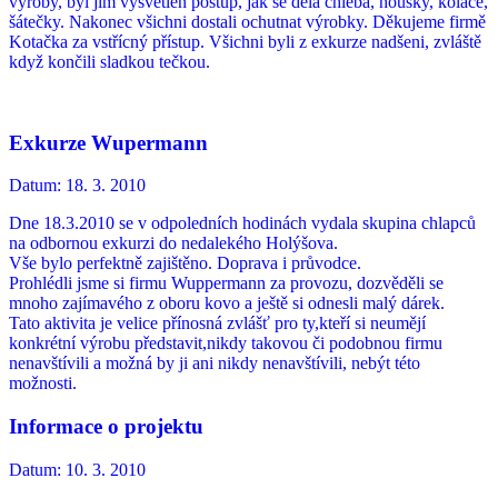
výroby, byl jim vysvětlen postup, jak se dělá chleba, housky, koláče,
šátečky. Nakonec všichni dostali ochutnat výrobky. Děkujeme firmě
Kotačka za vstřícný přístup. Všichni byli z exkurze nadšeni, zvláště
když končili sladkou tečkou.
Exkurze Wupermann
Datum:
18. 3. 2010
Dne 18.3.2010 se v odpoledních hodinách vydala skupina chlapců
na odbornou exkurzi do nedalekého Holýšova.
Vše bylo perfektně zajištěno. Doprava i průvodce.
Prohlédli jsme si firmu Wuppermann za provozu, dozvěděli se
mnoho zajímavého z oboru kovo a ještě si odnesli malý dárek.
Tato aktivita je velice přínosná zvlášť pro ty,kteří si neumějí
konkrétní výrobu představit,nikdy takovou či podobnou firmu
nenavštívili a možná by ji ani nikdy nenavštívili, nebýt této
možnosti.
Informace o projektu
Datum:
10. 3. 2010