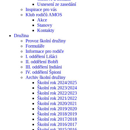
Usnesení ze zasedání
Inspirace pro vás
Klub rodičů AMOS
Akce
Stanovy
Kontakty
Družina
Provoz školní družiny
Formuláře
Informace pro rodiče
I. oddělení Lišáci
II. oddělení Bobři
III. oddělení Indiáni
IV. oddělení Špioni
Archiv školní družiny
Školní rok 2024⁄2025
Školní rok 2023⁄2024
Školní rok 2022⁄2023
Školní rok 2021⁄2022
Školní rok 2020⁄2021
Školní rok 2019⁄2020
Školní rok 2018⁄2019
Školní rok 2017⁄2018
Školní rok 2016⁄2017
Školní rok 2015⁄2016