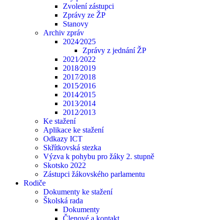
Zvolení zástupci
Zprávy ze ŽP
Stanovy
Archiv zpráv
2024⁄2025
Zprávy z jednání ŽP
2021⁄2022
2018⁄2019
2017⁄2018
2015⁄2016
2014⁄2015
2013⁄2014
2012⁄2013
Ke stažení
Aplikace ke stažení
Odkazy ICT
Skřítkovská stezka
Výzva k pohybu pro žáky 2. stupně
Skotsko 2022
Zástupci žákovského parlamentu
Rodiče
Dokumenty ke stažení
Školská rada
Dokumenty
Členové a kontakt