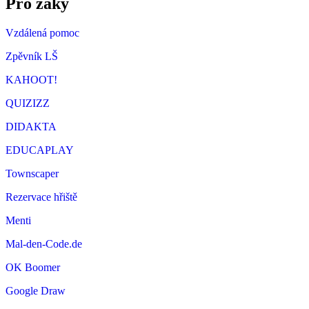
Pro žáky
Vzdálená pomoc
Zpěvník LŠ
KAHOOT!
QUIZIZZ
DIDAKTA
EDUCAPLAY
Townscaper
Rezervace hřiště
Menti
Mal-den-Code.de
OK Boomer
Google Draw