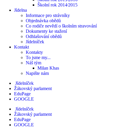
Školní rok 2014⁄2015
Jídelna
Informace pro strávníky
Objednávka obědů
Co rodiče nevědí o školním stravování
Dokumenty ke stažení
Odhlašování obědů
Jídelníček
Kontakt
Kontakty
To jsme my...
Náš tým
Milan Khas
Napište nám
Jídelníček
Žákovský parlament
EduPage
GOOGLE
Jídelníček
Žákovský parlament
EduPage
GOOGLE