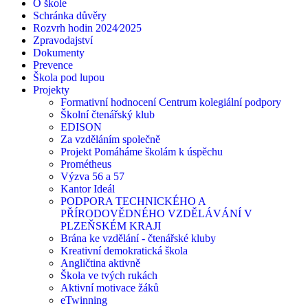
O škole
Schránka důvěry
Rozvrh hodin 2024⁄2025
Zpravodajství
Dokumenty
Prevence
Škola pod lupou
Projekty
Formativní hodnocení Centrum kolegiální podpory
Školní čtenářský klub
EDISON
Za vzděláním společně
Projekt Pomáháme školám k úspěchu
Prométheus
Výzva 56 a 57
Kantor Ideál
PODPORA TECHNICKÉHO A
PŘÍRODOVĚDNÉHO VZDĚLÁVÁNÍ V
PLZEŇSKÉM KRAJI
Brána ke vzdělání - čtenářské kluby
Kreativní demokratická škola
Angličtina aktivně
Škola ve tvých rukách
Aktivní motivace žáků
eTwinning