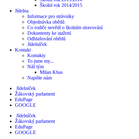
Školní rok 2014⁄2015
Jídelna
Informace pro strávníky
Objednávka obědů
Co rodiče nevědí o školním stravování
Dokumenty ke stažení
Odhlašování obědů
Jídelníček
Kontakt
Kontakty
To jsme my...
Náš tým
Milan Khas
Napište nám
Jídelníček
Žákovský parlament
EduPage
GOOGLE
Jídelníček
Žákovský parlament
EduPage
GOOGLE