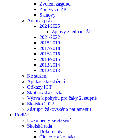
Zvolení zástupci
Zprávy ze ŽP
Stanovy
Archiv zpráv
2024⁄2025
Zprávy z jednání ŽP
2021⁄2022
2018⁄2019
2017⁄2018
2015⁄2016
2014⁄2015
2013⁄2014
2012⁄2013
Ke stažení
Aplikace ke stažení
Odkazy ICT
Skřítkovská stezka
Výzva k pohybu pro žáky 2. stupně
Skotsko 2022
Zástupci žákovského parlamentu
Rodiče
Dokumenty ke stažení
Školská rada
Dokumenty
Členové a kontakt