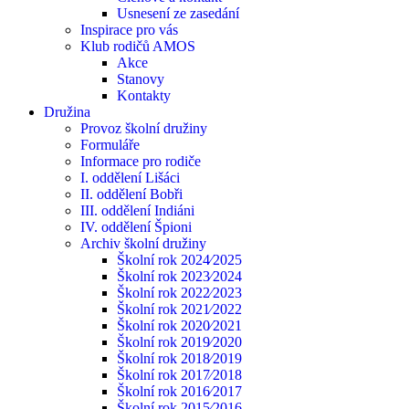
Usnesení ze zasedání
Inspirace pro vás
Klub rodičů AMOS
Akce
Stanovy
Kontakty
Družina
Provoz školní družiny
Formuláře
Informace pro rodiče
I. oddělení Lišáci
II. oddělení Bobři
III. oddělení Indiáni
IV. oddělení Špioni
Archiv školní družiny
Školní rok 2024⁄2025
Školní rok 2023⁄2024
Školní rok 2022⁄2023
Školní rok 2021⁄2022
Školní rok 2020⁄2021
Školní rok 2019⁄2020
Školní rok 2018⁄2019
Školní rok 2017⁄2018
Školní rok 2016⁄2017
Školní rok 2015⁄2016