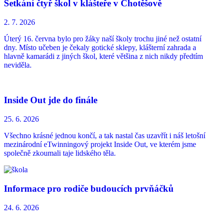
Setkání čtyř škol v klášteře v Chotěšově
2. 7.
2026
Úterý 16. června bylo pro žáky naší školy trochu jiné než ostatní
dny. Místo učeben je čekaly gotické sklepy, klášterní zahrada a
hlavně kamarádi z jiných škol, které většina z nich nikdy předtím
neviděla.
Inside Out jde do finále
25. 6.
2026
Všechno krásné jednou končí, a tak nastal čas uzavřít i náš letošní
mezinárodní eTwinningový projekt Inside Out, ve kterém jsme
společně zkoumali taje lidského těla.
Informace pro rodiče budoucích prvňáčků
24. 6.
2026