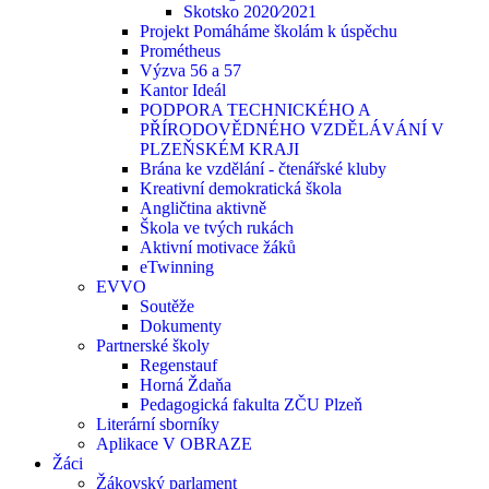
Skotsko 2020⁄2021
Projekt Pomáháme školám k úspěchu
Prométheus
Výzva 56 a 57
Kantor Ideál
PODPORA TECHNICKÉHO A
PŘÍRODOVĚDNÉHO VZDĚLÁVÁNÍ V
PLZEŇSKÉM KRAJI
Brána ke vzdělání - čtenářské kluby
Kreativní demokratická škola
Angličtina aktivně
Škola ve tvých rukách
Aktivní motivace žáků
eTwinning
EVVO
Soutěže
Dokumenty
Partnerské školy
Regenstauf
Horná Ždaňa
Pedagogická fakulta ZČU Plzeň
Literární sborníky
Aplikace V OBRAZE
Žáci
Žákovský parlament