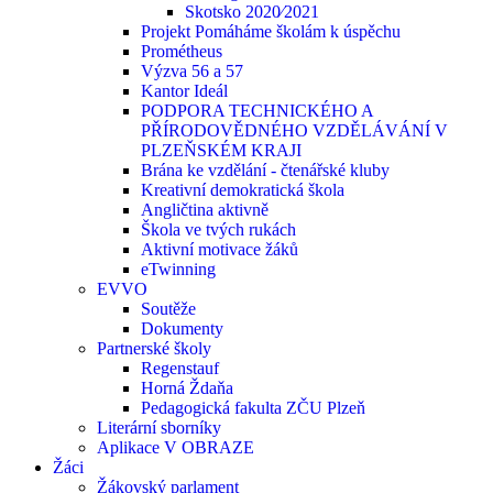
Skotsko 2020⁄2021
Projekt Pomáháme školám k úspěchu
Prométheus
Výzva 56 a 57
Kantor Ideál
PODPORA TECHNICKÉHO A
PŘÍRODOVĚDNÉHO VZDĚLÁVÁNÍ V
PLZEŇSKÉM KRAJI
Brána ke vzdělání - čtenářské kluby
Kreativní demokratická škola
Angličtina aktivně
Škola ve tvých rukách
Aktivní motivace žáků
eTwinning
EVVO
Soutěže
Dokumenty
Partnerské školy
Regenstauf
Horná Ždaňa
Pedagogická fakulta ZČU Plzeň
Literární sborníky
Aplikace V OBRAZE
Žáci
Žákovský parlament