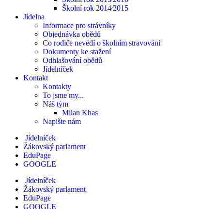
Školní rok 2014⁄2015
Jídelna
Informace pro strávníky
Objednávka obědů
Co rodiče nevědí o školním stravování
Dokumenty ke stažení
Odhlašování obědů
Jídelníček
Kontakt
Kontakty
To jsme my...
Náš tým
Milan Khas
Napište nám
Jídelníček
Žákovský parlament
EduPage
GOOGLE
Jídelníček
Žákovský parlament
EduPage
GOOGLE