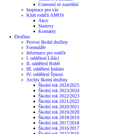
Usnesení ze zasedání
Inspirace pro vás
Klub rodičů AMOS
Akce
Stanovy
Kontakty
Družina
Provoz školní družiny
Formuláře
Informace pro rodiče
I. oddělení Lišáci
II. oddělení Bobři
III. oddělení Indiáni
IV. oddělení Špioni
Archiv školní družiny
Školní rok 2024⁄2025
Školní rok 2023⁄2024
Školní rok 2022⁄2023
Školní rok 2021⁄2022
Školní rok 2020⁄2021
Školní rok 2019⁄2020
Školní rok 2018⁄2019
Školní rok 2017⁄2018
Školní rok 2016⁄2017
Školní rok 2015⁄2016