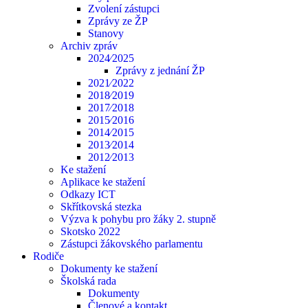
Zvolení zástupci
Zprávy ze ŽP
Stanovy
Archiv zpráv
2024⁄2025
Zprávy z jednání ŽP
2021⁄2022
2018⁄2019
2017⁄2018
2015⁄2016
2014⁄2015
2013⁄2014
2012⁄2013
Ke stažení
Aplikace ke stažení
Odkazy ICT
Skřítkovská stezka
Výzva k pohybu pro žáky 2. stupně
Skotsko 2022
Zástupci žákovského parlamentu
Rodiče
Dokumenty ke stažení
Školská rada
Dokumenty
Členové a kontakt