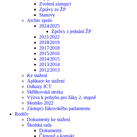
Zvolení zástupci
Zprávy ze ŽP
Stanovy
Archiv zpráv
2024⁄2025
Zprávy z jednání ŽP
2021⁄2022
2018⁄2019
2017⁄2018
2015⁄2016
2014⁄2015
2013⁄2014
2012⁄2013
Ke stažení
Aplikace ke stažení
Odkazy ICT
Skřítkovská stezka
Výzva k pohybu pro žáky 2. stupně
Skotsko 2022
Zástupci žákovského parlamentu
Rodiče
Dokumenty ke stažení
Školská rada
Dokumenty
Členové a kontakt