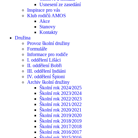
Usnesení ze zasedání
Inspirace pro vás
Klub rodičů AMOS
Akce
Stanovy
Kontakty
Družina
Provoz školní družiny
Formuláře
Informace pro rodiče
I. oddělení Lišáci
II. oddělení Bobři
III. oddělení Indiáni
IV. oddělení Špioni
Archiv školní družiny
Školní rok 2024⁄2025
Školní rok 2023⁄2024
Školní rok 2022⁄2023
Školní rok 2021⁄2022
Školní rok 2020⁄2021
Školní rok 2019⁄2020
Školní rok 2018⁄2019
Školní rok 2017⁄2018
Školní rok 2016⁄2017
Školní rok 2015⁄2016