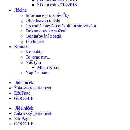
Školní rok 2014⁄2015
Jídelna
Informace pro strávníky
Objednávka obědů
Co rodiče nevědí o školním stravování
Dokumenty ke stažení
Odhlašování obědů
Jídelníček
Kontakt
Kontakty
To jsme my...
Náš tým
Milan Khas
Napište nám
Jídelníček
Žákovský parlament
EduPage
GOOGLE
Jídelníček
Žákovský parlament
EduPage
GOOGLE