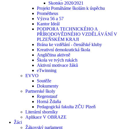
Skotsko 2020⁄2021
Projekt Pomáháme školám k úspěchu
Prométheus
Výzva 56 a 57
Kantor Ideál
PODPORA TECHNICKÉHO A
PŘÍRODOVĚDNÉHO VZDĚLÁVÁNÍ V
PLZEŇSKÉM KRAJI
Brána ke vzdělání - čtenářské kluby
Kreativní demokratická škola
Angličtina aktivně
Škola ve tvých rukách
Aktivní motivace žáků
eTwinning
EVVO
Soutěže
Dokumenty
Partnerské školy
Regenstauf
Horná Ždaňa
Pedagogická fakulta ZČU Plzeň
Literární sborníky
Aplikace V OBRAZE
Žáci
Žákovský parlament