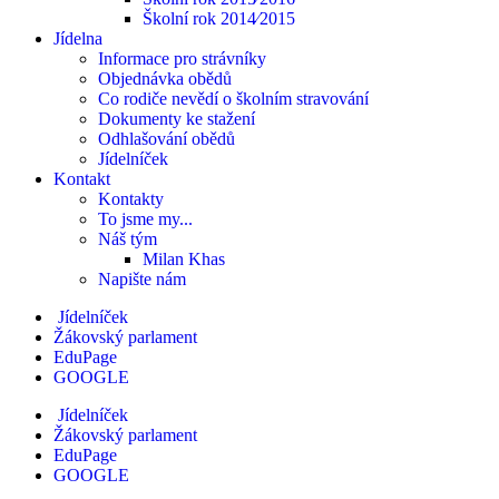
Školní rok 2014⁄2015
Jídelna
Informace pro strávníky
Objednávka obědů
Co rodiče nevědí o školním stravování
Dokumenty ke stažení
Odhlašování obědů
Jídelníček
Kontakt
Kontakty
To jsme my...
Náš tým
Milan Khas
Napište nám
Jídelníček
Žákovský parlament
EduPage
GOOGLE
Jídelníček
Žákovský parlament
EduPage
GOOGLE