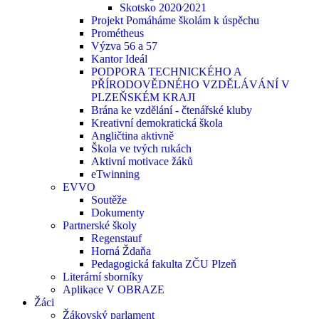
Skotsko 2020⁄2021
Projekt Pomáháme školám k úspěchu
Prométheus
Výzva 56 a 57
Kantor Ideál
PODPORA TECHNICKÉHO A
PŘÍRODOVĚDNÉHO VZDĚLÁVÁNÍ V
PLZEŇSKÉM KRAJI
Brána ke vzdělání - čtenářské kluby
Kreativní demokratická škola
Angličtina aktivně
Škola ve tvých rukách
Aktivní motivace žáků
eTwinning
EVVO
Soutěže
Dokumenty
Partnerské školy
Regenstauf
Horná Ždaňa
Pedagogická fakulta ZČU Plzeň
Literární sborníky
Aplikace V OBRAZE
Žáci
Žákovský parlament