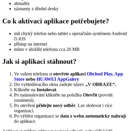
aktuality
záznamy z úřední desky
Co k aktivaci aplikace potřebujete?
mít chytrý telefon nebo tablet s operačním systémem Android
či iOS
přístup na internet
místo v úložišti telefonu cca 20 MB
Jak si aplikaci stáhnout?
Ve vašem telefonu si
otevřete aplikaci
Obchod Play
,
App
Store
nebo
HUAWEI AppGalery
Do vyhledávacího okna zadejte název
„V OBRAZE“.
Klikněte na
Instalovat
.
Po nainstalování klikněte na položku
Otevřít
(povolit
oznámení).
Po otevření
přidejte nový odběr
. Lze sledovat i více
organizací.
Po výběru organizace se
data z webu automaticky nahrají
do aplikace.