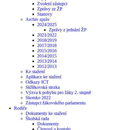
Zvolení zástupci
Zprávy ze ŽP
Stanovy
Archiv zpráv
2024⁄2025
Zprávy z jednání ŽP
2021⁄2022
2018⁄2019
2017⁄2018
2015⁄2016
2014⁄2015
2013⁄2014
2012⁄2013
Ke stažení
Aplikace ke stažení
Odkazy ICT
Skřítkovská stezka
Výzva k pohybu pro žáky 2. stupně
Skotsko 2022
Zástupci žákovského parlamentu
Rodiče
Dokumenty ke stažení
Školská rada
Dokumenty
Členové a kontakt