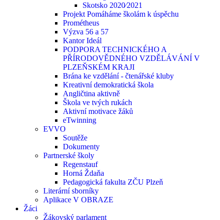
Skotsko 2020⁄2021
Projekt Pomáháme školám k úspěchu
Prométheus
Výzva 56 a 57
Kantor Ideál
PODPORA TECHNICKÉHO A
PŘÍRODOVĚDNÉHO VZDĚLÁVÁNÍ V
PLZEŇSKÉM KRAJI
Brána ke vzdělání - čtenářské kluby
Kreativní demokratická škola
Angličtina aktivně
Škola ve tvých rukách
Aktivní motivace žáků
eTwinning
EVVO
Soutěže
Dokumenty
Partnerské školy
Regenstauf
Horná Ždaňa
Pedagogická fakulta ZČU Plzeň
Literární sborníky
Aplikace V OBRAZE
Žáci
Žákovský parlament