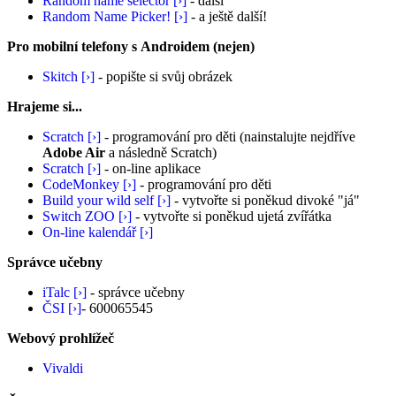
Random name selector [›]
- další
Random Name Picker! [›]
- a ještě další!
Pro mobilní telefony s Androidem (nejen)
Skitch [›]
- popište si svůj obrázek
Hrajeme si...
Scratch [›]
- programování pro děti (nainstalujte nejdříve
Adobe Air
a následně Scratch)
Scratch [›]
- on-line aplikace
CodeMonkey [›]
- programování pro děti
Build your wild self [›]
- vytvořte si poněkud divoké "já"
Switch ZOO [›]
- vytvořte si poněkud ujetá zvířátka
On-line kalendář [›]
Správce učebny
iTalc [›]
- správce učebny
ČSI [›]
- 600065545
Webový prohlížeč
Vivaldi