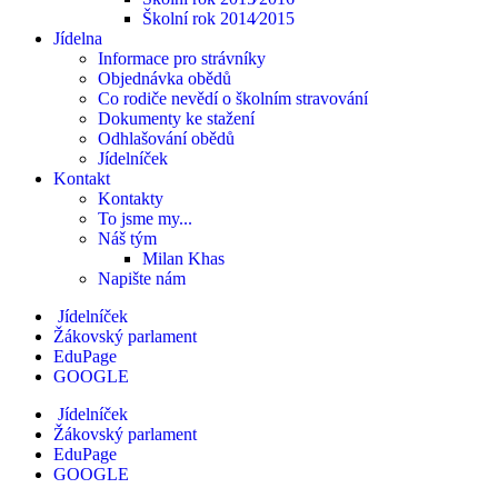
Školní rok 2014⁄2015
Jídelna
Informace pro strávníky
Objednávka obědů
Co rodiče nevědí o školním stravování
Dokumenty ke stažení
Odhlašování obědů
Jídelníček
Kontakt
Kontakty
To jsme my...
Náš tým
Milan Khas
Napište nám
Jídelníček
Žákovský parlament
EduPage
GOOGLE
Jídelníček
Žákovský parlament
EduPage
GOOGLE