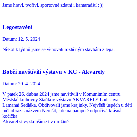
Jsme hraví, tvořiví, sportovně zdatní i kamarádští : )).
Legostavění
Datum:
12. 5. 2024
Několik týdnů jsme se věnovali rozličným stavbám z lega.
Bobři navštívili výstavu v KC - Akvarely
Datum:
29. 4. 2024
V pátek 26. dubna 2024 jsme navštívili v Komunitním centru
Městské knihovny Staňkov výstavu AKVARELY Ladislava
Lamanai Sedláka. Obdivovali jsme krajinky. Největší úspěch u dětí
měl obraz s názvem Nerušit, kde na parapetě odpočívá krásná
kočička.
Akvarel si vyzkoušíme i v družině.