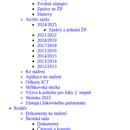
Zvolení zástupci
Zprávy ze ŽP
Stanovy
Archiv zpráv
2024⁄2025
Zprávy z jednání ŽP
2021⁄2022
2018⁄2019
2017⁄2018
2015⁄2016
2014⁄2015
2013⁄2014
2012⁄2013
Ke stažení
Aplikace ke stažení
Odkazy ICT
Skřítkovská stezka
Výzva k pohybu pro žáky 2. stupně
Skotsko 2022
Zástupci žákovského parlamentu
Rodiče
Dokumenty ke stažení
Školská rada
Dokumenty
Členové a kontakt