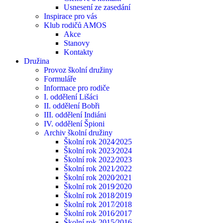
Usnesení ze zasedání
Inspirace pro vás
Klub rodičů AMOS
Akce
Stanovy
Kontakty
Družina
Provoz školní družiny
Formuláře
Informace pro rodiče
I. oddělení Lišáci
II. oddělení Bobři
III. oddělení Indiáni
IV. oddělení Špioni
Archiv školní družiny
Školní rok 2024⁄2025
Školní rok 2023⁄2024
Školní rok 2022⁄2023
Školní rok 2021⁄2022
Školní rok 2020⁄2021
Školní rok 2019⁄2020
Školní rok 2018⁄2019
Školní rok 2017⁄2018
Školní rok 2016⁄2017
Školní rok 2015⁄2016