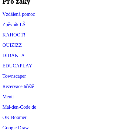
Pro žáky
Vzdálená pomoc
Zpěvník LŠ
KAHOOT!
QUIZIZZ
DIDAKTA
EDUCAPLAY
Townscaper
Rezervace hřiště
Menti
Mal-den-Code.de
OK Boomer
Google Draw