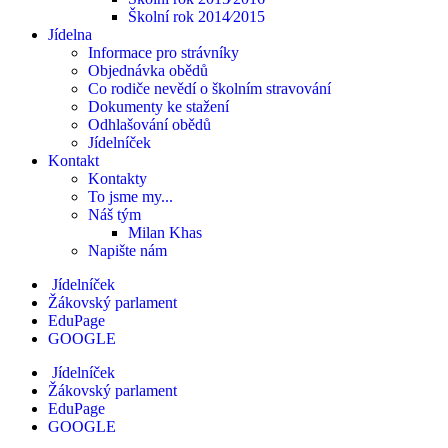
Školní rok 2014⁄2015
Jídelna
Informace pro strávníky
Objednávka obědů
Co rodiče nevědí o školním stravování
Dokumenty ke stažení
Odhlašování obědů
Jídelníček
Kontakt
Kontakty
To jsme my...
Náš tým
Milan Khas
Napište nám
Jídelníček
Žákovský parlament
EduPage
GOOGLE
Jídelníček
Žákovský parlament
EduPage
GOOGLE