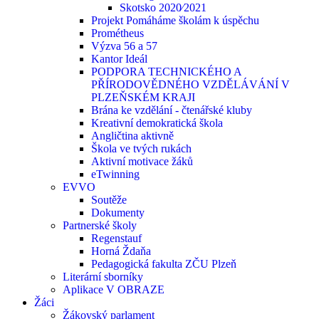
Skotsko 2020⁄2021
Projekt Pomáháme školám k úspěchu
Prométheus
Výzva 56 a 57
Kantor Ideál
PODPORA TECHNICKÉHO A
PŘÍRODOVĚDNÉHO VZDĚLÁVÁNÍ V
PLZEŇSKÉM KRAJI
Brána ke vzdělání - čtenářské kluby
Kreativní demokratická škola
Angličtina aktivně
Škola ve tvých rukách
Aktivní motivace žáků
eTwinning
EVVO
Soutěže
Dokumenty
Partnerské školy
Regenstauf
Horná Ždaňa
Pedagogická fakulta ZČU Plzeň
Literární sborníky
Aplikace V OBRAZE
Žáci
Žákovský parlament