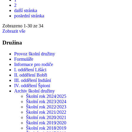
2
další stránka
poslední stránka
Zobrazeno
1
-
30
ze 34
Zobrazit vše
Družina
Provoz školní družiny
Formuláře
Informace pro rodiče
I. oddělení Lišáci
II. oddělení Bobři
III. oddělení Indiáni
IV. oddělení Špioni
Archiv školní družiny
Školní rok 2024⁄2025
Školní rok 2023⁄2024
Školní rok 2022⁄2023
Školní rok 2021⁄2022
Školní rok 2020⁄2021
Školní rok 2019⁄2020
Školní rok 2018⁄2019