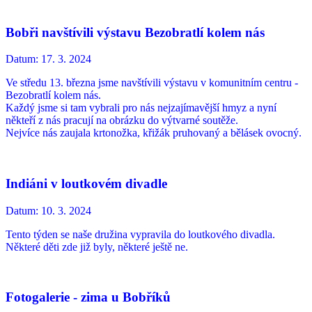
Bobři navštívili výstavu Bezobratlí kolem nás
Datum:
17. 3. 2024
Ve středu 13. března jsme navštívili výstavu v komunitním centru -
Bezobratlí kolem nás.
Každý jsme si tam vybrali pro nás nejzajímavější hmyz a nyní
někteří z nás pracují na obrázku do výtvarné soutěže.
Nejvíce nás zaujala krtonožka, křižák pruhovaný a bělásek ovocný.
Indiáni v loutkovém divadle
Datum:
10. 3. 2024
Tento týden se naše družina vypravila do loutkového divadla.
Některé děti zde již byly, některé ještě ne.
Fotogalerie - zima u Bobříků