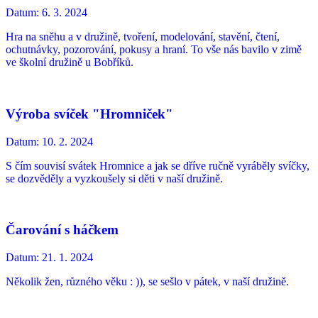
Datum:
6. 3. 2024
Hra na sněhu a v družině, tvoření, modelování, stavění, čtení,
ochutnávky, pozorování, pokusy a hraní. To vše nás bavilo v zimě
ve školní družině u Bobříků.
Výroba svíček "Hromniček"
Datum:
10. 2. 2024
S čím souvisí svátek Hromnice a jak se dříve ručně vyráběly svíčky,
se dozvěděly a vyzkoušely si děti v naší družině.
Čarování s háčkem
Datum:
21. 1. 2024
Několik žen, různého věku : )), se sešlo v pátek, v naší družině.