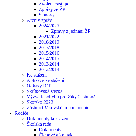
Zvolení zástupci
Zprávy ze ŽP
Stanovy
Archiv zpráv
2024⁄2025
Zprávy z jednání ŽP
2021⁄2022
2018⁄2019
2017⁄2018
2015⁄2016
2014⁄2015
2013⁄2014
2012⁄2013
Ke stažení
Aplikace ke stažení
Odkazy ICT
Skřítkovská stezka
Výzva k pohybu pro žáky 2. stupně
Skotsko 2022
Zástupci žákovského parlamentu
Rodiče
Dokumenty ke stažení
Školská rada
Dokumenty
Členové a kontakt