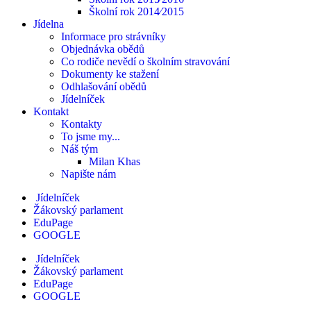
Školní rok 2014⁄2015
Jídelna
Informace pro strávníky
Objednávka obědů
Co rodiče nevědí o školním stravování
Dokumenty ke stažení
Odhlašování obědů
Jídelníček
Kontakt
Kontakty
To jsme my...
Náš tým
Milan Khas
Napište nám
Jídelníček
Žákovský parlament
EduPage
GOOGLE
Jídelníček
Žákovský parlament
EduPage
GOOGLE