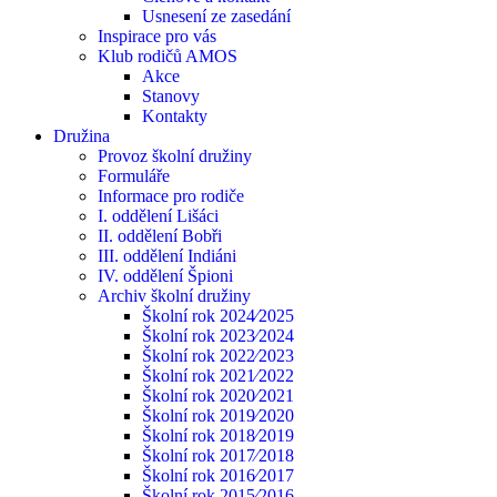
Usnesení ze zasedání
Inspirace pro vás
Klub rodičů AMOS
Akce
Stanovy
Kontakty
Družina
Provoz školní družiny
Formuláře
Informace pro rodiče
I. oddělení Lišáci
II. oddělení Bobři
III. oddělení Indiáni
IV. oddělení Špioni
Archiv školní družiny
Školní rok 2024⁄2025
Školní rok 2023⁄2024
Školní rok 2022⁄2023
Školní rok 2021⁄2022
Školní rok 2020⁄2021
Školní rok 2019⁄2020
Školní rok 2018⁄2019
Školní rok 2017⁄2018
Školní rok 2016⁄2017
Školní rok 2015⁄2016