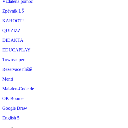
Vzdálená pomoc
Zpěvník LŠ
KAHOOT!
QUIZIZZ
DIDAKTA
EDUCAPLAY
Townscaper
Rezervace hřiště
Menti
Mal-den-Code.de
OK Boomer
Google Draw
English 5