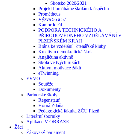
Skotsko 2020⁄2021
Projekt Pomáháme školám k úspěchu
Prométheus
Výzva 56 a 57
Kantor Ideál
PODPORA TECHNICKÉHO A
PŘÍRODOVĚDNÉHO VZDĚLÁVÁNÍ V
PLZEŇSKÉM KRAJI
Brána ke vzdělání - čtenářské kluby
Kreativní demokratická škola
Angličtina aktivně
Škola ve tvých rukách
Aktivní motivace žáků
eTwinning
EVVO
Soutěže
Dokumenty
Partnerské školy
Regenstauf
Horná Ždaňa
Pedagogická fakulta ZČU Plzeň
Literární sborníky
Aplikace V OBRAZE
Žáci
Žákovský parlament