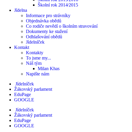
Školní rok 2014⁄2015
Jídelna
Informace pro strávníky
Objednávka obědů
Co rodiče nevědí o školním stravování
Dokumenty ke stažení
Odhlašování obědů
Jídelníček
Kontakt
Kontakty
To jsme my...
Náš tým
Milan Khas
Napište nám
Jídelníček
Žákovský parlament
EduPage
GOOGLE
Jídelníček
Žákovský parlament
EduPage
GOOGLE