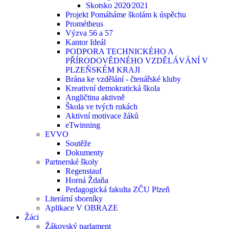
Skotsko 2020⁄2021
Projekt Pomáháme školám k úspěchu
Prométheus
Výzva 56 a 57
Kantor Ideál
PODPORA TECHNICKÉHO A
PŘÍRODOVĚDNÉHO VZDĚLÁVÁNÍ V
PLZEŇSKÉM KRAJI
Brána ke vzdělání - čtenářské kluby
Kreativní demokratická škola
Angličtina aktivně
Škola ve tvých rukách
Aktivní motivace žáků
eTwinning
EVVO
Soutěže
Dokumenty
Partnerské školy
Regenstauf
Horná Ždaňa
Pedagogická fakulta ZČU Plzeň
Literární sborníky
Aplikace V OBRAZE
Žáci
Žákovský parlament