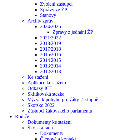
Zvolení zástupci
Zprávy ze ŽP
Stanovy
Archiv zpráv
2024⁄2025
Zprávy z jednání ŽP
2021⁄2022
2018⁄2019
2017⁄2018
2015⁄2016
2014⁄2015
2013⁄2014
2012⁄2013
Ke stažení
Aplikace ke stažení
Odkazy ICT
Skřítkovská stezka
Výzva k pohybu pro žáky 2. stupně
Skotsko 2022
Zástupci žákovského parlamentu
Rodiče
Dokumenty ke stažení
Školská rada
Dokumenty
Členové a kontakt