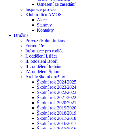
Usnesení ze zasedání
Inspirace pro vás
Klub rodičů AMOS
Akce
Stanovy
Kontakty
Družina
Provoz školní družiny
Formuláře
Informace pro rodiče
I. oddělení Lišáci
II. oddělení Bobři
III. oddělení Indiáni
IV. oddělení Špioni
Archiv školní družiny
Školní rok 2024⁄2025
Školní rok 2023⁄2024
Školní rok 2022⁄2023
Školní rok 2021⁄2022
Školní rok 2020⁄2021
Školní rok 2019⁄2020
Školní rok 2018⁄2019
Školní rok 2017⁄2018
Školní rok 2016⁄2017
Školní rok 2015⁄2016