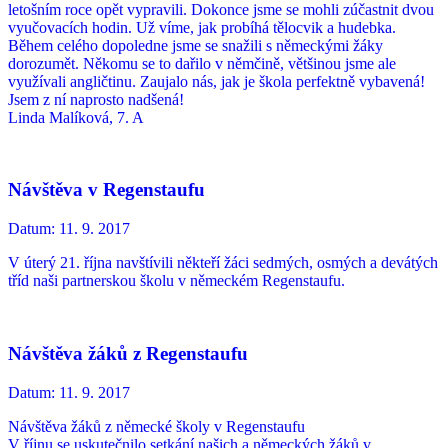
letošním roce opět vypravili. Dokonce jsme se mohli zúčastnit dvou
vyučovacích hodin. Už víme, jak probíhá tělocvik a hudebka.
Během celého dopoledne jsme se snažili s německými žáky
dorozumět. Někomu se to dařilo v němčině, většinou jsme ale
využívali angličtinu. Zaujalo nás, jak je škola perfektně vybavená!
Jsem z ní naprosto nadšená!
Linda Malíková, 7. A
Návštěva v Regenstaufu
Datum:
11. 9. 2017
V úterý 21. října navštívili někteří žáci sedmých, osmých a devátých
tříd naši partnerskou školu v německém Regenstaufu.
Návštěva žáků z Regenstaufu
Datum:
11. 9. 2017
Návštěva žáků z německé školy v Regenstaufu
V říjnu se uskutečnilo setkání našich a německých žáků v