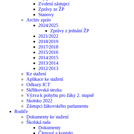
Zvolení zástupci
Zprávy ze ŽP
Stanovy
Archiv zpráv
2024⁄2025
Zprávy z jednání ŽP
2021⁄2022
2018⁄2019
2017⁄2018
2015⁄2016
2014⁄2015
2013⁄2014
2012⁄2013
Ke stažení
Aplikace ke stažení
Odkazy ICT
Skřítkovská stezka
Výzva k pohybu pro žáky 2. stupně
Skotsko 2022
Zástupci žákovského parlamentu
Rodiče
Dokumenty ke stažení
Školská rada
Dokumenty
Členové a kontakt