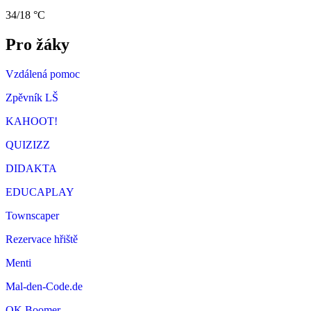
34/18 °C
Pro žáky
Vzdálená pomoc
Zpěvník LŠ
KAHOOT!
QUIZIZZ
DIDAKTA
EDUCAPLAY
Townscaper
Rezervace hřiště
Menti
Mal-den-Code.de
OK Boomer