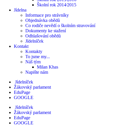
Školní rok 2014⁄2015
Jídelna
Informace pro strávníky
Objednávka obědů
Co rodiče nevědí o školním stravování
Dokumenty ke stažení
Odhlašování obědů
Jídelníček
Kontakt
Kontakty
To jsme my...
Náš tým
Milan Khas
Napište nám
Jídelníček
Žákovský parlament
EduPage
GOOGLE
Jídelníček
Žákovský parlament
EduPage
GOOGLE