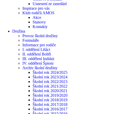
Usnesení ze zasedání
Inspirace pro vás
Klub rodičů AMOS
Akce
Stanovy
Kontakty
Družina
Provoz školní družiny
Formuláře
Informace pro rodiče
I. oddělení Lišáci
II. oddělení Bobři
III. oddělení Indiáni
IV. oddělení Špioni
Archiv školní družiny
Školní rok 2024⁄2025
Školní rok 2023⁄2024
Školní rok 2022⁄2023
Školní rok 2021⁄2022
Školní rok 2020⁄2021
Školní rok 2019⁄2020
Školní rok 2018⁄2019
Školní rok 2017⁄2018
Školní rok 2016⁄2017
Školní rok 2015⁄2016