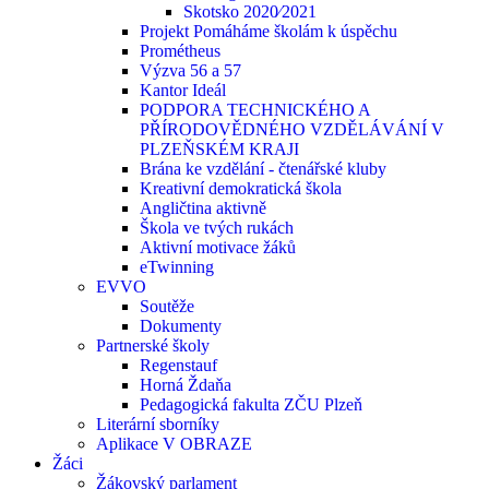
Skotsko 2020⁄2021
Projekt Pomáháme školám k úspěchu
Prométheus
Výzva 56 a 57
Kantor Ideál
PODPORA TECHNICKÉHO A
PŘÍRODOVĚDNÉHO VZDĚLÁVÁNÍ V
PLZEŇSKÉM KRAJI
Brána ke vzdělání - čtenářské kluby
Kreativní demokratická škola
Angličtina aktivně
Škola ve tvých rukách
Aktivní motivace žáků
eTwinning
EVVO
Soutěže
Dokumenty
Partnerské školy
Regenstauf
Horná Ždaňa
Pedagogická fakulta ZČU Plzeň
Literární sborníky
Aplikace V OBRAZE
Žáci
Žákovský parlament