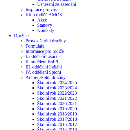
Usnesení ze zasedání
Inspirace pro vás
Klub rodičů AMOS
Akce
Stanovy
Kontakty
Družina
Provoz školní družiny
Formuláře
Informace pro rodiče
I. oddělení Lišáci
II. oddělení Bobři
III. oddělení Indiáni
IV. oddělení Špioni
Archiv školní družiny
Školní rok 2024⁄2025
Školní rok 2023⁄2024
Školní rok 2022⁄2023
Školní rok 2021⁄2022
Školní rok 2020⁄2021
Školní rok 2019⁄2020
Školní rok 2018⁄2019
Školní rok 2017⁄2018
Školní rok 2016⁄2017
Školní rok 2015⁄2016