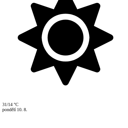
31/14 °C
pondělí
10. 8.