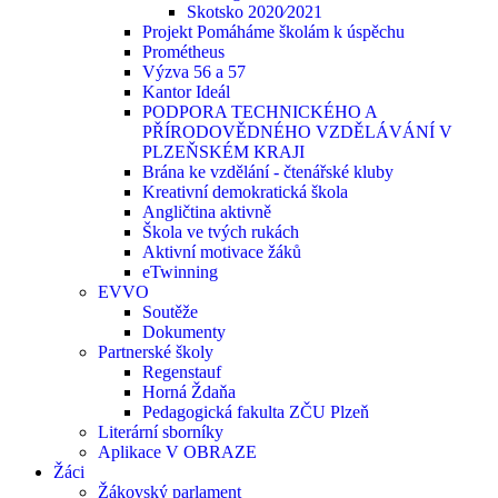
Skotsko 2020⁄2021
Projekt Pomáháme školám k úspěchu
Prométheus
Výzva 56 a 57
Kantor Ideál
PODPORA TECHNICKÉHO A
PŘÍRODOVĚDNÉHO VZDĚLÁVÁNÍ V
PLZEŇSKÉM KRAJI
Brána ke vzdělání - čtenářské kluby
Kreativní demokratická škola
Angličtina aktivně
Škola ve tvých rukách
Aktivní motivace žáků
eTwinning
EVVO
Soutěže
Dokumenty
Partnerské školy
Regenstauf
Horná Ždaňa
Pedagogická fakulta ZČU Plzeň
Literární sborníky
Aplikace V OBRAZE
Žáci
Žákovský parlament