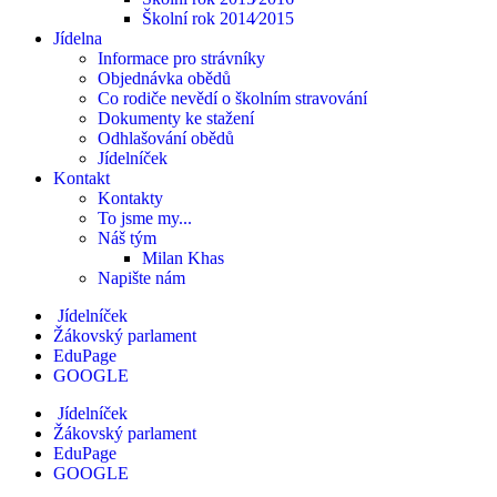
Školní rok 2014⁄2015
Jídelna
Informace pro strávníky
Objednávka obědů
Co rodiče nevědí o školním stravování
Dokumenty ke stažení
Odhlašování obědů
Jídelníček
Kontakt
Kontakty
To jsme my...
Náš tým
Milan Khas
Napište nám
Jídelníček
Žákovský parlament
EduPage
GOOGLE
Jídelníček
Žákovský parlament
EduPage
GOOGLE