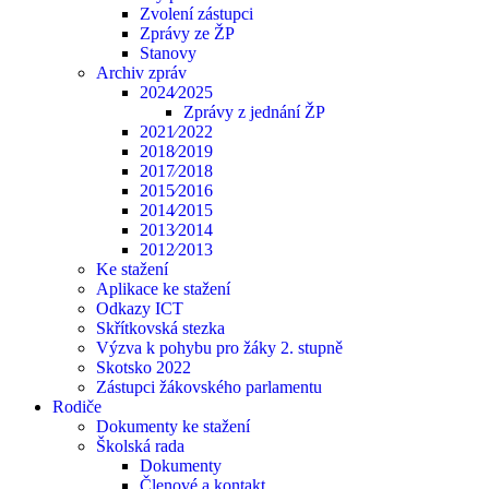
Zvolení zástupci
Zprávy ze ŽP
Stanovy
Archiv zpráv
2024⁄2025
Zprávy z jednání ŽP
2021⁄2022
2018⁄2019
2017⁄2018
2015⁄2016
2014⁄2015
2013⁄2014
2012⁄2013
Ke stažení
Aplikace ke stažení
Odkazy ICT
Skřítkovská stezka
Výzva k pohybu pro žáky 2. stupně
Skotsko 2022
Zástupci žákovského parlamentu
Rodiče
Dokumenty ke stažení
Školská rada
Dokumenty
Členové a kontakt