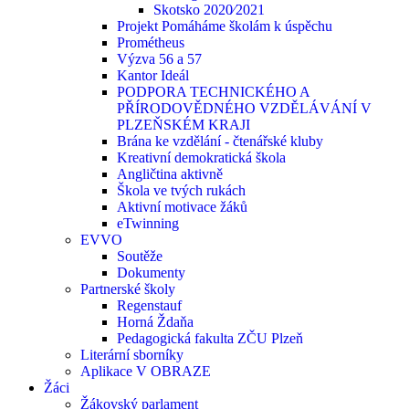
Skotsko 2020⁄2021
Projekt Pomáháme školám k úspěchu
Prométheus
Výzva 56 a 57
Kantor Ideál
PODPORA TECHNICKÉHO A
PŘÍRODOVĚDNÉHO VZDĚLÁVÁNÍ V
PLZEŇSKÉM KRAJI
Brána ke vzdělání - čtenářské kluby
Kreativní demokratická škola
Angličtina aktivně
Škola ve tvých rukách
Aktivní motivace žáků
eTwinning
EVVO
Soutěže
Dokumenty
Partnerské školy
Regenstauf
Horná Ždaňa
Pedagogická fakulta ZČU Plzeň
Literární sborníky
Aplikace V OBRAZE
Žáci
Žákovský parlament