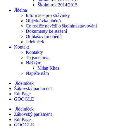
Školní rok 2014⁄2015
Jídelna
Informace pro strávníky
Objednávka obědů
Co rodiče nevědí o školním stravování
Dokumenty ke stažení
Odhlašování obědů
Jídelníček
Kontakt
Kontakty
To jsme my...
Náš tým
Milan Khas
Napište nám
Jídelníček
Žákovský parlament
EduPage
GOOGLE
Jídelníček
Žákovský parlament
EduPage
GOOGLE