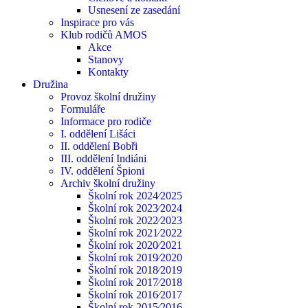
Usnesení ze zasedání
Inspirace pro vás
Klub rodičů AMOS
Akce
Stanovy
Kontakty
Družina
Provoz školní družiny
Formuláře
Informace pro rodiče
I. oddělení Lišáci
II. oddělení Bobři
III. oddělení Indiáni
IV. oddělení Špioni
Archiv školní družiny
Školní rok 2024⁄2025
Školní rok 2023⁄2024
Školní rok 2022⁄2023
Školní rok 2021⁄2022
Školní rok 2020⁄2021
Školní rok 2019⁄2020
Školní rok 2018⁄2019
Školní rok 2017⁄2018
Školní rok 2016⁄2017
Školní rok 2015⁄2016