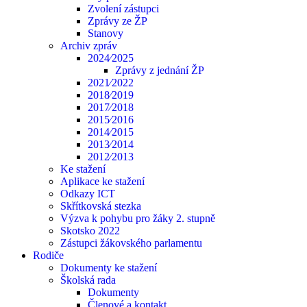
Zvolení zástupci
Zprávy ze ŽP
Stanovy
Archiv zpráv
2024⁄2025
Zprávy z jednání ŽP
2021⁄2022
2018⁄2019
2017⁄2018
2015⁄2016
2014⁄2015
2013⁄2014
2012⁄2013
Ke stažení
Aplikace ke stažení
Odkazy ICT
Skřítkovská stezka
Výzva k pohybu pro žáky 2. stupně
Skotsko 2022
Zástupci žákovského parlamentu
Rodiče
Dokumenty ke stažení
Školská rada
Dokumenty
Členové a kontakt