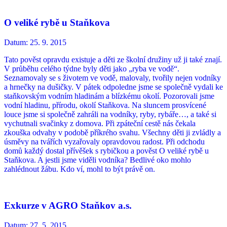
O veliké rybě u Staňkova
Datum:
25. 9. 2015
Tato pověst opravdu existuje a děti ze školní družiny už ji také znají.
V průběhu celého týdne byly děti jako „ryba ve vodě“.
Seznamovaly se s životem ve vodě, malovaly, tvořily nejen vodníky
a hrnečky na dušičky. V pátek odpoledne jsme se společně vydali ke
staňkovským vodním hladinám a blízkému okolí. Pozorovali jsme
vodní hladinu, přírodu, okolí Staňkova. Na sluncem prosvícené
louce jsme si společně zahráli na vodníky, ryby, rybáře…, a také si
vychutnali svačinky z domova. Při zpáteční cestě nás čekala
zkouška odvahy v podobě příkrého svahu. Všechny děti ji zvládly a
úsměvy na tvářích vyzařovaly opravdovou radost. Při odchodu
domů každý dostal přívěšek s rybičkou a pověst O veliké rybě u
Staňkova. A jestli jsme viděli vodníka? Bedlivé oko mohlo
zahlédnout žábu. Kdo ví, mohl to být právě on.
Exkurze v AGRO Staňkov a.s.
Datum:
27. 5. 2015