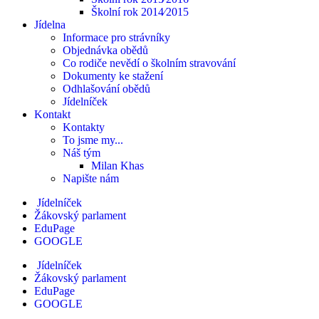
Školní rok 2014⁄2015
Jídelna
Informace pro strávníky
Objednávka obědů
Co rodiče nevědí o školním stravování
Dokumenty ke stažení
Odhlašování obědů
Jídelníček
Kontakt
Kontakty
To jsme my...
Náš tým
Milan Khas
Napište nám
Jídelníček
Žákovský parlament
EduPage
GOOGLE
Jídelníček
Žákovský parlament
EduPage
GOOGLE