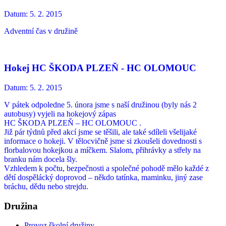
Datum:
5. 2. 2015
Adventní čas v družině
Hokej HC ŠKODA PLZEŇ - HC OLOMOUC
Datum:
5. 2. 2015
V pátek odpoledne 5. února jsme s naší družinou (byly nás 2
autobusy) vyjeli na hokejový zápas
HC ŠKODA PLZEŇ – HC OLOMOUC .
Již pár týdnů před akcí jsme se těšili, ale také sdíleli všelijaké
informace o hokeji. V tělocvičně jsme si zkoušeli dovednosti s
florbalovou hokejkou a míčkem. Slalom, přihrávky a střely na
branku nám docela šly.
Vzhledem k počtu, bezpečnosti a společné pohodě mělo každé z
dětí dospělácký doprovod – někdo tatínka, maminku, jiný zase
bráchu, dědu nebo strejdu.
Družina
Provoz školní družiny