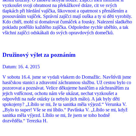
vyzkoušet svoji obratnost na překážkové dráze, cit ve svých
tlapkách při hledání vajíčka, šikovnost a opatrnost s přenášením a
posouváním vajíček. Správní zajíčci mají ouška a ty si děti vyrobily.
Kdo chtěl, mohl si domalovat čumáček a fousky. Nalezení sladkého
pokladu potěšilo každého zajíčka. Odpoledne rychle uběhlo, a tak
všichni zajíčci odskákali do svých opravdových domečků.
Družinový výlet za poznáním
Datum:
16. 4. 2015
V sobotu 16.4. jsme se vydali vlakem do Domažlic. Navštívili jsme
hasičskou stanici a zdravotní záchrannou službu. Už cestou bylo co
pozorovat a poznávat. Velice děkujeme hasičům a záchranářům za
jejich vstřícnost, ochotu nám vše ukázat, nechat vyzkoušet a
odpovědi na naše otázky (a nebylo jich málo). A jak byly děti
spokojeny? „Líbilo se mi, že ta sanitka měla výjezd.“ Verunka V.
„Bylo to super! Vše se mi líbilo.“ Pavlínka V. „Líbilo se mi, když
sanitka měla výjezd. Líbilo se mi, že jsem se toho hodně
dozvěděla.“ Terezka H.