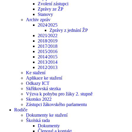
Zvolení zástupci
Zprávy ze ŽP
Stanovy
Archiv zpráv
2024⁄2025
Zprávy z jednání ŽP
2021⁄2022
2018⁄2019
2017⁄2018
2015⁄2016
2014⁄2015
2013⁄2014
2012⁄2013
Ke stažení
Aplikace ke stažení
Odkazy ICT
Skřítkovská stezka
Výzva k pohybu pro žáky 2. stupně
Skotsko 2022
Zástupci žákovského parlamentu
Rodiče
Dokumenty ke stažení
Školská rada
Dokumenty
Členové a kontakt