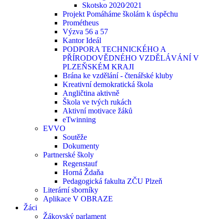
Skotsko 2020⁄2021
Projekt Pomáháme školám k úspěchu
Prométheus
Výzva 56 a 57
Kantor Ideál
PODPORA TECHNICKÉHO A
PŘÍRODOVĚDNÉHO VZDĚLÁVÁNÍ V
PLZEŇSKÉM KRAJI
Brána ke vzdělání - čtenářské kluby
Kreativní demokratická škola
Angličtina aktivně
Škola ve tvých rukách
Aktivní motivace žáků
eTwinning
EVVO
Soutěže
Dokumenty
Partnerské školy
Regenstauf
Horná Ždaňa
Pedagogická fakulta ZČU Plzeň
Literární sborníky
Aplikace V OBRAZE
Žáci
Žákovský parlament