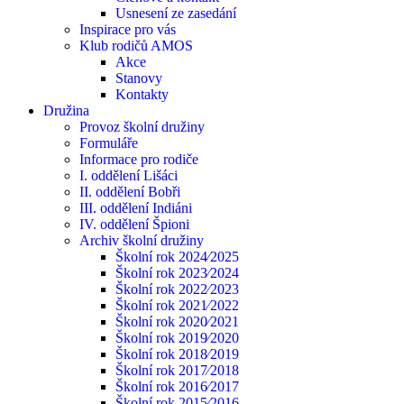
Usnesení ze zasedání
Inspirace pro vás
Klub rodičů AMOS
Akce
Stanovy
Kontakty
Družina
Provoz školní družiny
Formuláře
Informace pro rodiče
I. oddělení Lišáci
II. oddělení Bobři
III. oddělení Indiáni
IV. oddělení Špioni
Archiv školní družiny
Školní rok 2024⁄2025
Školní rok 2023⁄2024
Školní rok 2022⁄2023
Školní rok 2021⁄2022
Školní rok 2020⁄2021
Školní rok 2019⁄2020
Školní rok 2018⁄2019
Školní rok 2017⁄2018
Školní rok 2016⁄2017
Školní rok 2015⁄2016