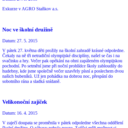
Exkurze v AGRO Staňkov a.s.
Noc ve školní družině
Datum:
27. 5. 2015
V pátek 27. května děti prožily na školní zahradě krásné odpoledne.
Čekaly na ně tři netradiční olympijské disciplíny, našel se čas i na
svačinku a hry. Večer pak opékání na ohni zapáleném olympijskou
pochodní. Po setmění jsme při noční prohlídce školy zabloudily do
hudebny, kde jsme společně večer uzavřely písní a poslechem dvou
našich bubeníků. Už jen pohádka na dobrou noc, přespání do
sobotního rána a sladká snídaně.
Velikonoční zajíček
Datum:
16. 4. 2015
V zaječí doupata se proměnila v pátek odpoledne všechna oddělení
školní družiny. O zábavu nebyla nouze. Zajíčci měli možnost si