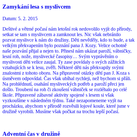
Zamykání lesa s myslivcem
Datum:
5. 2. 2015
Deštivé a větrné počasí nám letošní rok nedovolilo vyjít do přírody,
setkat se tam s myslivcem a zamknout les. Nic však nebránilo
pozvat myslivce k nám do družiny. Děti nevěděly, kdo to bude, a tak
velkým překvapením bylo poznání pana J. Kozy. Velice ochotně
naše pozvání přijal a nejen to. Přinesl nám ukázat paroží, vábničky,
lesní roh, nože, myslivecké časopisy… Svým vyprávěním o
myslivosti děti velice zaujal. Ty zase povídaly o svých zážitcích
vztahujících se k lesu, zvěři. Některé děti nás překvapily svými
znalostmi z tohoto oboru. Na připravené otázky dětí pan J. Koza s
úsměvem odpovídal. Čas však ubíhal rychleji, než bychom si přáli.
Na prohlédnutí, osahání mysliveckých potřeb a paroží přeci jen
došlo. Troubení na roh či zkoušení vábniček se rozléhalo po celé
škole. Připravené zábavné aktivity spojené s lesem si však
vyzkoušíme v následném týdnu. Také nezapomeneme vyjít na
procházku, abychom v přírodě rozvěsili lojové koule, které jsme v
družině vyrobili. Musíme však počkat na trochu lepší počasí.
Adventní čas v družině