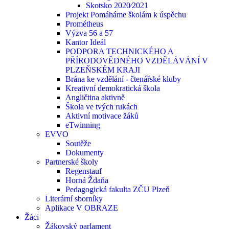
Skotsko 2020⁄2021
Projekt Pomáháme školám k úspěchu
Prométheus
Výzva 56 a 57
Kantor Ideál
PODPORA TECHNICKÉHO A
PŘÍRODOVĚDNÉHO VZDĚLÁVÁNÍ V
PLZEŇSKÉM KRAJI
Brána ke vzdělání - čtenářské kluby
Kreativní demokratická škola
Angličtina aktivně
Škola ve tvých rukách
Aktivní motivace žáků
eTwinning
EVVO
Soutěže
Dokumenty
Partnerské školy
Regenstauf
Horná Ždaňa
Pedagogická fakulta ZČU Plzeň
Literární sborníky
Aplikace V OBRAZE
Žáci
Žákovský parlament