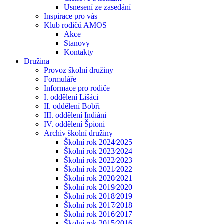
Usnesení ze zasedání
Inspirace pro vás
Klub rodičů AMOS
Akce
Stanovy
Kontakty
Družina
Provoz školní družiny
Formuláře
Informace pro rodiče
I. oddělení Lišáci
II. oddělení Bobři
III. oddělení Indiáni
IV. oddělení Špioni
Archiv školní družiny
Školní rok 2024⁄2025
Školní rok 2023⁄2024
Školní rok 2022⁄2023
Školní rok 2021⁄2022
Školní rok 2020⁄2021
Školní rok 2019⁄2020
Školní rok 2018⁄2019
Školní rok 2017⁄2018
Školní rok 2016⁄2017
Školní rok 2015⁄2016