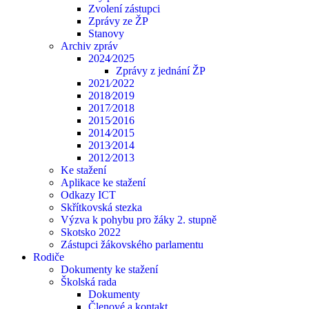
Zvolení zástupci
Zprávy ze ŽP
Stanovy
Archiv zpráv
2024⁄2025
Zprávy z jednání ŽP
2021⁄2022
2018⁄2019
2017⁄2018
2015⁄2016
2014⁄2015
2013⁄2014
2012⁄2013
Ke stažení
Aplikace ke stažení
Odkazy ICT
Skřítkovská stezka
Výzva k pohybu pro žáky 2. stupně
Skotsko 2022
Zástupci žákovského parlamentu
Rodiče
Dokumenty ke stažení
Školská rada
Dokumenty
Členové a kontakt