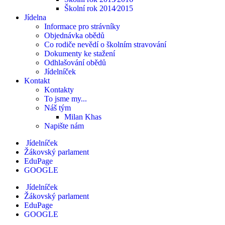
Školní rok 2014⁄2015
Jídelna
Informace pro strávníky
Objednávka obědů
Co rodiče nevědí o školním stravování
Dokumenty ke stažení
Odhlašování obědů
Jídelníček
Kontakt
Kontakty
To jsme my...
Náš tým
Milan Khas
Napište nám
Jídelníček
Žákovský parlament
EduPage
GOOGLE
Jídelníček
Žákovský parlament
EduPage
GOOGLE