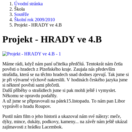
Úvodní stránka
Škola
Soutěže
Školní rok 2009/2010
Projekt - HRADY ve 4.B
Projekt - HRADY ve 4.B
Máme rádi, když nám paní učitelka předčítá. Tentokrát nám četla
pověsti o hradech z Plzeňského kraje. Zaujala nás především
strašidla, která se na těchto hradech snad dodnes zjevují. Tak jsme si
je při výtvarné výchově nakreslili. V hodinách českého jazyka jsme
si některé pověsti sami přečetli.
Další příběhy o strašidlech jsme si pak mohli ještě i vymyslet.
Někomu se opravdu podařily.
A už jsme se připravovali na pátek15.listopadu. To nám pan Libor
vyprávěl o hradu Roupov.
Pustil nám film o jeho historii a ukazoval nám své nálezy: meče,
dýky, mince, dukáty, podkovy, kameny... na závěr nám ještě ukázal
zajímavosti z hrádku Lacembok.