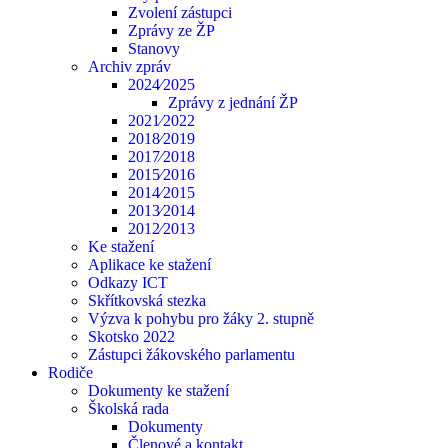
Zvolení zástupci
Zprávy ze ŽP
Stanovy
Archiv zpráv
2024⁄2025
Zprávy z jednání ŽP
2021⁄2022
2018⁄2019
2017⁄2018
2015⁄2016
2014⁄2015
2013⁄2014
2012⁄2013
Ke stažení
Aplikace ke stažení
Odkazy ICT
Skřítkovská stezka
Výzva k pohybu pro žáky 2. stupně
Skotsko 2022
Zástupci žákovského parlamentu
Rodiče
Dokumenty ke stažení
Školská rada
Dokumenty
Členové a kontakt