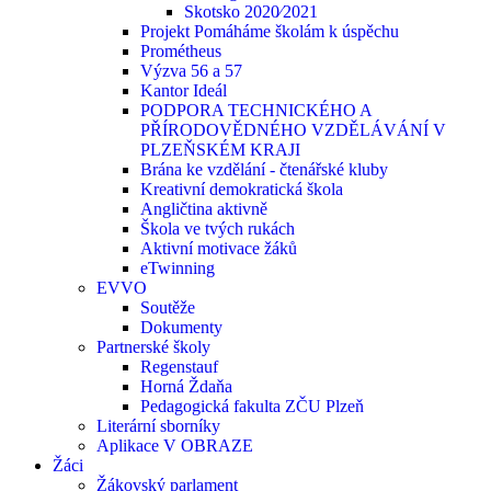
Skotsko 2020⁄2021
Projekt Pomáháme školám k úspěchu
Prométheus
Výzva 56 a 57
Kantor Ideál
PODPORA TECHNICKÉHO A
PŘÍRODOVĚDNÉHO VZDĚLÁVÁNÍ V
PLZEŇSKÉM KRAJI
Brána ke vzdělání - čtenářské kluby
Kreativní demokratická škola
Angličtina aktivně
Škola ve tvých rukách
Aktivní motivace žáků
eTwinning
EVVO
Soutěže
Dokumenty
Partnerské školy
Regenstauf
Horná Ždaňa
Pedagogická fakulta ZČU Plzeň
Literární sborníky
Aplikace V OBRAZE
Žáci
Žákovský parlament