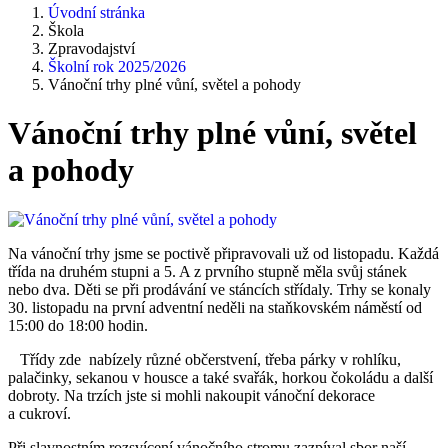
Úvodní stránka
Škola
Zpravodajství
Školní rok 2025/2026
Vánoční trhy plné vůní, světel a pohody
Vánoční trhy plné vůní, světel
a pohody
Na vánoční trhy jsme se poctivě připravovali už od listopadu. Každá
třída na druhém stupni a 5. A z prvního stupně měla svůj stánek
nebo dva. Děti se při prodávání ve stáncích střídaly. Trhy se konaly
30. listopadu na první adventní neděli na staňkovském náměstí od
15:00 do 18:00 hodin.
Třídy zde nabízely různé občerstvení, třeba párky v rohlíku,
palačinky, sekanou v housce a také svařák, horkou čokoládu a další
dobroty. Na trzích jste si mohli nakoupit vánoční dekorace
a cukroví.
Při slavnostním rozsvícení vánočního stromu zazpíval sbor naší