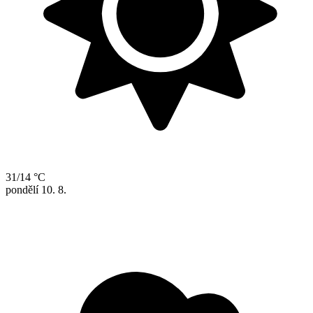
31/14 °C
pondělí
10. 8.