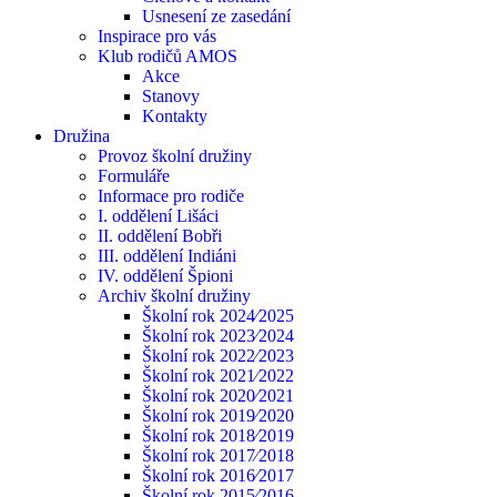
Usnesení ze zasedání
Inspirace pro vás
Klub rodičů AMOS
Akce
Stanovy
Kontakty
Družina
Provoz školní družiny
Formuláře
Informace pro rodiče
I. oddělení Lišáci
II. oddělení Bobři
III. oddělení Indiáni
IV. oddělení Špioni
Archiv školní družiny
Školní rok 2024⁄2025
Školní rok 2023⁄2024
Školní rok 2022⁄2023
Školní rok 2021⁄2022
Školní rok 2020⁄2021
Školní rok 2019⁄2020
Školní rok 2018⁄2019
Školní rok 2017⁄2018
Školní rok 2016⁄2017
Školní rok 2015⁄2016