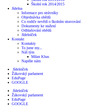
Školní rok 2014⁄2015
Jídelna
Informace pro strávníky
Objednávka obědů
Co rodiče nevědí o školním stravování
Dokumenty ke stažení
Odhlašování obědů
Jídelníček
Kontakt
Kontakty
To jsme my...
Náš tým
Milan Khas
Napište nám
Jídelníček
Žákovský parlament
EduPage
GOOGLE
Jídelníček
Žákovský parlament
EduPage
GOOGLE