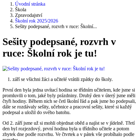
Úvodní stránka
Škola
Zpravodajství
Školní rok 2025/2026
Sešity podepsané, rozvrh v ruce: Školní...
Sešity podepsané, rozvrh v
ruce: Školní rok je tu!
1. září se všichni žáci a učitelé vrátili zpátky do školy.
První den byla jedna uvítací hodina se třídním učitelem, kde jsme si
promluvili o tom, jaké byly prázdniny. Druhý den v úterý jsme měli
čtyři hodiny. Během nich se četl školní řád a pak jsme ho podepsali,
dále se rozdávaly sešity, učebnice a pracovní sešity, které si každý
podepsal a uložil do svého batohu.
Od 2. září jsme už si mohli objednat oběd a najíst se v jídelně. Třetí
den byl rozjezdový, první hodina byla u třídního učitele a potom
zbytek dne podle rozvrhu. Ve čtvrtek a v pátek vše probíhalo podle
rozvrhu.