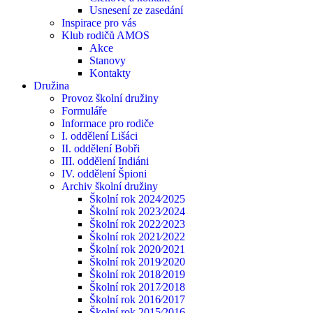
Usnesení ze zasedání
Inspirace pro vás
Klub rodičů AMOS
Akce
Stanovy
Kontakty
Družina
Provoz školní družiny
Formuláře
Informace pro rodiče
I. oddělení Lišáci
II. oddělení Bobři
III. oddělení Indiáni
IV. oddělení Špioni
Archiv školní družiny
Školní rok 2024⁄2025
Školní rok 2023⁄2024
Školní rok 2022⁄2023
Školní rok 2021⁄2022
Školní rok 2020⁄2021
Školní rok 2019⁄2020
Školní rok 2018⁄2019
Školní rok 2017⁄2018
Školní rok 2016⁄2017
Školní rok 2015⁄2016