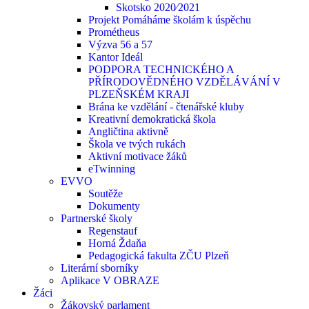
Skotsko 2020⁄2021
Projekt Pomáháme školám k úspěchu
Prométheus
Výzva 56 a 57
Kantor Ideál
PODPORA TECHNICKÉHO A
PŘÍRODOVĚDNÉHO VZDĚLÁVÁNÍ V
PLZEŇSKÉM KRAJI
Brána ke vzdělání - čtenářské kluby
Kreativní demokratická škola
Angličtina aktivně
Škola ve tvých rukách
Aktivní motivace žáků
eTwinning
EVVO
Soutěže
Dokumenty
Partnerské školy
Regenstauf
Horná Ždaňa
Pedagogická fakulta ZČU Plzeň
Literární sborníky
Aplikace V OBRAZE
Žáci
Žákovský parlament