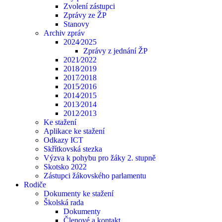
Zvolení zástupci
Zprávy ze ŽP
Stanovy
Archiv zpráv
2024⁄2025
Zprávy z jednání ŽP
2021⁄2022
2018⁄2019
2017⁄2018
2015⁄2016
2014⁄2015
2013⁄2014
2012⁄2013
Ke stažení
Aplikace ke stažení
Odkazy ICT
Skřítkovská stezka
Výzva k pohybu pro žáky 2. stupně
Skotsko 2022
Zástupci žákovského parlamentu
Rodiče
Dokumenty ke stažení
Školská rada
Dokumenty
Členové a kontakt