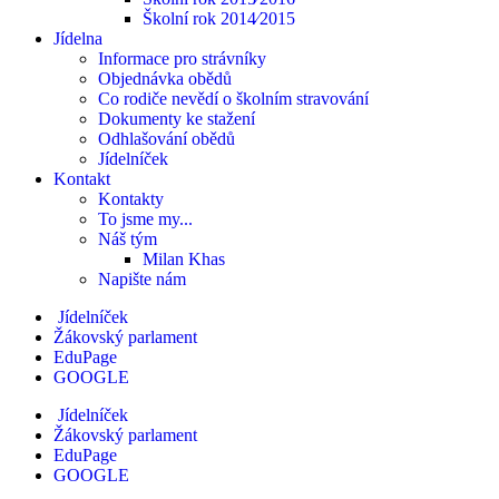
Školní rok 2014⁄2015
Jídelna
Informace pro strávníky
Objednávka obědů
Co rodiče nevědí o školním stravování
Dokumenty ke stažení
Odhlašování obědů
Jídelníček
Kontakt
Kontakty
To jsme my...
Náš tým
Milan Khas
Napište nám
Jídelníček
Žákovský parlament
EduPage
GOOGLE
Jídelníček
Žákovský parlament
EduPage
GOOGLE