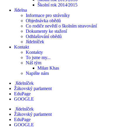
Školní rok 2014⁄2015
Jídelna
Informace pro strávníky
Objednávka obědů
Co rodiče nevědí o školním stravování
Dokumenty ke stažení
Odhlašování obědů
Jídelníček
Kontakt
Kontakty
To jsme my...
Náš tým
Milan Khas
Napište nám
Jídelníček
Žákovský parlament
EduPage
GOOGLE
Jídelníček
Žákovský parlament
EduPage
GOOGLE