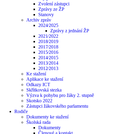
Zvolení zástupci
Zprávy ze ŽP
Stanovy
Archiv zpráv
2024⁄2025
Zprávy z jednání ŽP
2021⁄2022
2018⁄2019
2017⁄2018
2015⁄2016
2014⁄2015
2013⁄2014
2012⁄2013
Ke stažení
Aplikace ke stažení
Odkazy ICT
Skřítkovská stezka
Výzva k pohybu pro žáky 2. stupně
Skotsko 2022
Zástupci žákovského parlamentu
Rodiče
Dokumenty ke stažení
Školská rada
Dokumenty
Členové a kontakt