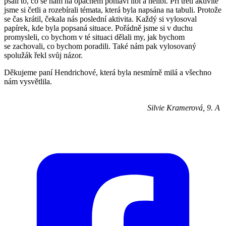
psali to, co se nám na opačném pohlaví líbí a nelíbí. Při třetí aktivitě
jsme si četli a rozebírali témata, která byla napsána na tabuli. Protože
se čas krátil, čekala nás poslední aktivita. Každý si vylosoval
papírek, kde byla popsaná situace. Pořádně jsme si v duchu
promysleli, co bychom v té situaci dělali my, jak bychom
se zachovali, co bychom poradili. Také nám pak vylosovaný
spolužák řekl svůj názor.
Děkujeme paní Hendrichové, která byla nesmírně milá a všechno
nám vysvětlila.
Silvie Kramerová, 9. A