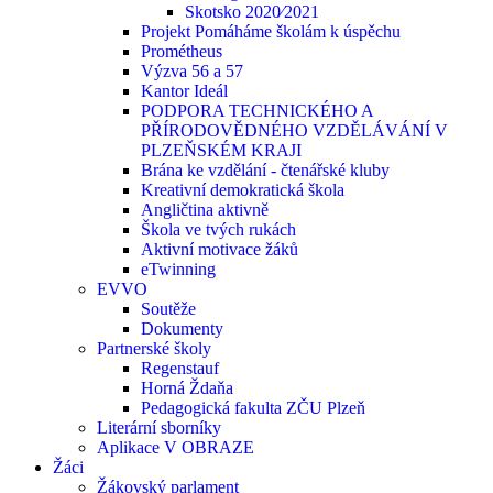
Skotsko 2020⁄2021
Projekt Pomáháme školám k úspěchu
Prométheus
Výzva 56 a 57
Kantor Ideál
PODPORA TECHNICKÉHO A
PŘÍRODOVĚDNÉHO VZDĚLÁVÁNÍ V
PLZEŇSKÉM KRAJI
Brána ke vzdělání - čtenářské kluby
Kreativní demokratická škola
Angličtina aktivně
Škola ve tvých rukách
Aktivní motivace žáků
eTwinning
EVVO
Soutěže
Dokumenty
Partnerské školy
Regenstauf
Horná Ždaňa
Pedagogická fakulta ZČU Plzeň
Literární sborníky
Aplikace V OBRAZE
Žáci
Žákovský parlament