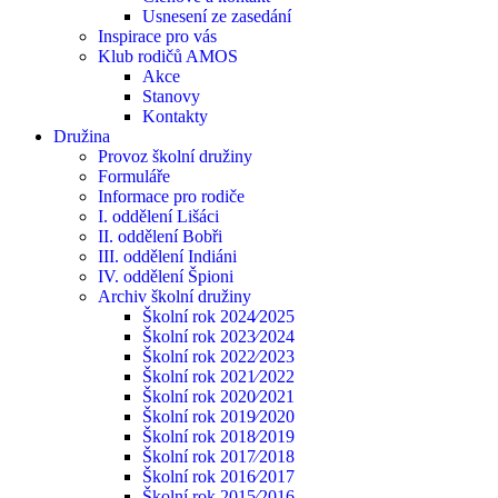
Usnesení ze zasedání
Inspirace pro vás
Klub rodičů AMOS
Akce
Stanovy
Kontakty
Družina
Provoz školní družiny
Formuláře
Informace pro rodiče
I. oddělení Lišáci
II. oddělení Bobři
III. oddělení Indiáni
IV. oddělení Špioni
Archiv školní družiny
Školní rok 2024⁄2025
Školní rok 2023⁄2024
Školní rok 2022⁄2023
Školní rok 2021⁄2022
Školní rok 2020⁄2021
Školní rok 2019⁄2020
Školní rok 2018⁄2019
Školní rok 2017⁄2018
Školní rok 2016⁄2017
Školní rok 2015⁄2016