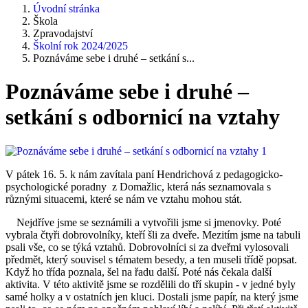
Úvodní stránka
Škola
Zpravodajství
Školní rok 2024/2025
Poznáváme sebe i druhé – setkání s...
Poznáváme sebe i druhé –
setkání s odbornicí na vztahy
V pátek 16. 5. k nám zavítala paní Hendrichová z pedagogicko-
psychologické poradny z Domažlic, která nás seznamovala s
různými situacemi, které se nám ve vztahu mohou stát.
Nejdříve jsme se seznámili a vytvořili jsme si jmenovky. Poté
vybrala čtyři dobrovolníky, kteří šli za dveře. Mezitím jsme na tabuli
psali vše, co se týká vztahů. Dobrovolníci si za dveřmi vylosovali
předmět, který souvisel s tématem besedy, a ten museli třídě popsat.
Když ho třída poznala, šel na řadu další. Poté nás čekala další
aktivita. V této aktivitě jsme se rozdělili do tří skupin - v jedné byly
samé holky a v ostatních jen kluci. Dostali jsme papír, na který jsme