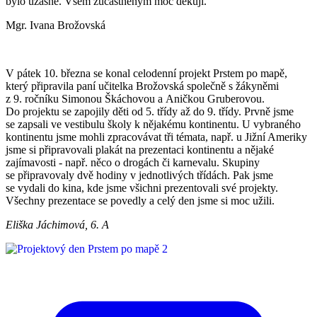
bylo úžasné. Všem zúčastněným moc děkuji.
Mgr. Ivana Brožovská
V pátek 10. března se konal celodenní projekt Prstem po mapě,
který připravila paní učitelka Brožovská společně s žákyněmi
z 9. ročníku Simonou Škáchovou a Aničkou Gruberovou.
Do projektu se zapojily děti od 5. třídy až do 9. třídy. Prvně jsme
se zapsali ve vestibulu školy k nějakému kontinentu. U vybraného
kontinentu jsme mohli zpracovávat tři témata, např. u Jižní Ameriky
jsme si připravovali plakát na prezentaci kontinentu a nějaké
zajímavosti - např. něco o drogách či karnevalu. Skupiny
se připravovaly dvě hodiny v jednotlivých třídách. Pak jsme
se vydali do kina, kde jsme všichni prezentovali své projekty.
Všechny prezentace se povedly a celý den jsme si moc užili.
Eliška Jáchimová, 6. A