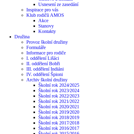
Usnesení ze zasedání
Inspirace pro vás
Klub rodičů AMOS
Akce
Stanovy
Kontakty
Družina
Provoz školní družiny
Formuláře
Informace pro rodiče
I. oddělení Lišáci
II. oddělení Bobři
III. oddělení Indiáni
IV. oddělení Špioni
Archiv školní družiny
Školní rok 2024⁄2025
Školní rok 2023⁄2024
Školní rok 2022⁄2023
Školní rok 2021⁄2022
Školní rok 2020⁄2021
Školní rok 2019⁄2020
Školní rok 2018⁄2019
Školní rok 2017⁄2018
Školní rok 2016⁄2017
Školní rok 2015⁄2016