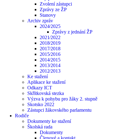
Zvolení zástupci
Zprávy ze ŽP
Stanovy
Archiv zpráv
2024⁄2025
Zprávy z jednání ŽP
2021⁄2022
2018⁄2019
2017⁄2018
2015⁄2016
2014⁄2015
2013⁄2014
2012⁄2013
Ke stažení
Aplikace ke stažení
Odkazy ICT
Skřítkovská stezka
Výzva k pohybu pro žáky 2. stupně
Skotsko 2022
Zástupci žákovského parlamentu
Rodiče
Dokumenty ke stažení
Školská rada
Dokumenty
Členové a kontakt