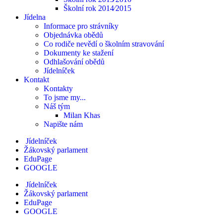
Školní rok 2014⁄2015
Jídelna
Informace pro strávníky
Objednávka obědů
Co rodiče nevědí o školním stravování
Dokumenty ke stažení
Odhlašování obědů
Jídelníček
Kontakt
Kontakty
To jsme my...
Náš tým
Milan Khas
Napište nám
Jídelníček
Žákovský parlament
EduPage
GOOGLE
Jídelníček
Žákovský parlament
EduPage
GOOGLE