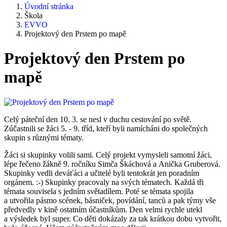
Úvodní stránka
Škola
EVVO
Projektový den Prstem po mapě
Projektový den Prstem po
mapě
Celý páteční den 10. 3. se nesl v duchu cestování po světě.
Zúčastnili se žáci 5. - 9. tříd, kteří byli namícháni do společných
skupin s různými tématy.
Žáci si skupinky volili sami. Celý projekt vymysleli samotní žáci,
lépe řečeno žákně 9. ročníku Simča Škáchová a Anička Gruberová.
Skupinky vedli deváťáci a učitelé byli tentokrát jen poradním
orgánem. :-) Skupinky pracovaly na svých tématech. Každá tři
témata souvisela s jedním světadílem. Poté se témata spojila
a utvořila pásmo scének, básniček, povídání, tanců a pak týmy vše
předvedly v kině ostatním účastníkům. Den velmi rychle utekl
a výsledek byl super. Co děti dokázaly za tak krátkou dobu vytvořit,