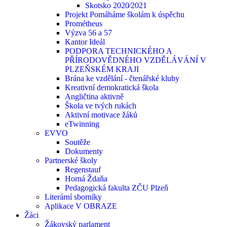
Skotsko 2020⁄2021
Projekt Pomáháme školám k úspěchu
Prométheus
Výzva 56 a 57
Kantor Ideál
PODPORA TECHNICKÉHO A
PŘÍRODOVĚDNÉHO VZDĚLÁVÁNÍ V
PLZEŇSKÉM KRAJI
Brána ke vzdělání - čtenářské kluby
Kreativní demokratická škola
Angličtina aktivně
Škola ve tvých rukách
Aktivní motivace žáků
eTwinning
EVVO
Soutěže
Dokumenty
Partnerské školy
Regenstauf
Horná Ždaňa
Pedagogická fakulta ZČU Plzeň
Literární sborníky
Aplikace V OBRAZE
Žáci
Žákovský parlament