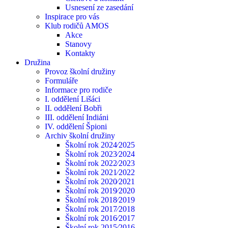
Usnesení ze zasedání
Inspirace pro vás
Klub rodičů AMOS
Akce
Stanovy
Kontakty
Družina
Provoz školní družiny
Formuláře
Informace pro rodiče
I. oddělení Lišáci
II. oddělení Bobři
III. oddělení Indiáni
IV. oddělení Špioni
Archiv školní družiny
Školní rok 2024⁄2025
Školní rok 2023⁄2024
Školní rok 2022⁄2023
Školní rok 2021⁄2022
Školní rok 2020⁄2021
Školní rok 2019⁄2020
Školní rok 2018⁄2019
Školní rok 2017⁄2018
Školní rok 2016⁄2017
Školní rok 2015⁄2016