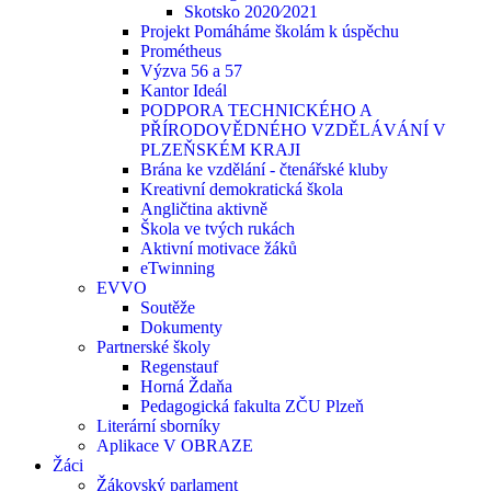
Skotsko 2020⁄2021
Projekt Pomáháme školám k úspěchu
Prométheus
Výzva 56 a 57
Kantor Ideál
PODPORA TECHNICKÉHO A
PŘÍRODOVĚDNÉHO VZDĚLÁVÁNÍ V
PLZEŇSKÉM KRAJI
Brána ke vzdělání - čtenářské kluby
Kreativní demokratická škola
Angličtina aktivně
Škola ve tvých rukách
Aktivní motivace žáků
eTwinning
EVVO
Soutěže
Dokumenty
Partnerské školy
Regenstauf
Horná Ždaňa
Pedagogická fakulta ZČU Plzeň
Literární sborníky
Aplikace V OBRAZE
Žáci
Žákovský parlament