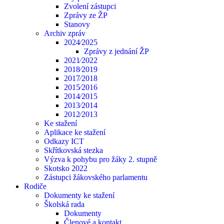
Zvolení zástupci
Zprávy ze ŽP
Stanovy
Archiv zpráv
2024⁄2025
Zprávy z jednání ŽP
2021⁄2022
2018⁄2019
2017⁄2018
2015⁄2016
2014⁄2015
2013⁄2014
2012⁄2013
Ke stažení
Aplikace ke stažení
Odkazy ICT
Skřítkovská stezka
Výzva k pohybu pro žáky 2. stupně
Skotsko 2022
Zástupci žákovského parlamentu
Rodiče
Dokumenty ke stažení
Školská rada
Dokumenty
Členové a kontakt