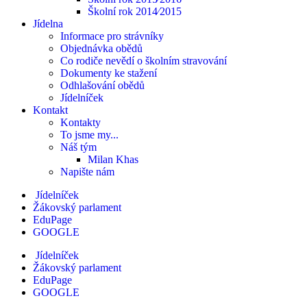
Školní rok 2014⁄2015
Jídelna
Informace pro strávníky
Objednávka obědů
Co rodiče nevědí o školním stravování
Dokumenty ke stažení
Odhlašování obědů
Jídelníček
Kontakt
Kontakty
To jsme my...
Náš tým
Milan Khas
Napište nám
Jídelníček
Žákovský parlament
EduPage
GOOGLE
Jídelníček
Žákovský parlament
EduPage
GOOGLE