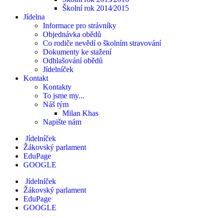
Školní rok 2014⁄2015
Jídelna
Informace pro strávníky
Objednávka obědů
Co rodiče nevědí o školním stravování
Dokumenty ke stažení
Odhlašování obědů
Jídelníček
Kontakt
Kontakty
To jsme my...
Náš tým
Milan Khas
Napište nám
Jídelníček
Žákovský parlament
EduPage
GOOGLE
Jídelníček
Žákovský parlament
EduPage
GOOGLE