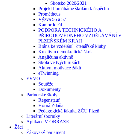
Skotsko 2020⁄2021
Projekt Pomáháme školám k úspěchu
Prométheus
Výzva 56 a 57
Kantor Ideál
PODPORA TECHNICKÉHO A
PŘÍRODOVĚDNÉHO VZDĚLÁVÁNÍ V
PLZEŇSKÉM KRAJI
Brána ke vzdělání - čtenářské kluby
Kreativní demokratická škola
Angličtina aktivně
Škola ve tvých rukách
Aktivní motivace žáků
eTwinning
EVVO
Soutěže
Dokumenty
Partnerské školy
Regenstauf
Horná Ždaňa
Pedagogická fakulta ZČU Plzeň
Literární sborníky
Aplikace V OBRAZE
Žáci
Žákovský parlament