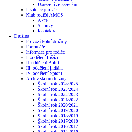
Usnesení ze zasedání
Inspirace pro vás
Klub rodičů AMOS
Akce
Stanovy
Kontakty
Družina
Provoz školní družiny
Formuláře
Informace pro rodiče
I. oddělení Lišáci
II. oddělení Bobři
III. oddělení Indiáni
IV. oddělení Špioni
Archiv školní družiny
Školní rok 2024⁄2025
Školní rok 2023⁄2024
Školní rok 2022⁄2023
Školní rok 2021⁄2022
Školní rok 2020⁄2021
Školní rok 2019⁄2020
Školní rok 2018⁄2019
Školní rok 2017⁄2018
Školní rok 2016⁄2017
Školní rok 2015⁄2016