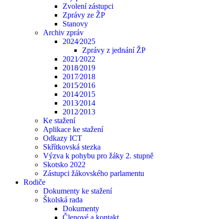
Zvolení zástupci
Zprávy ze ŽP
Stanovy
Archiv zpráv
2024⁄2025
Zprávy z jednání ŽP
2021⁄2022
2018⁄2019
2017⁄2018
2015⁄2016
2014⁄2015
2013⁄2014
2012⁄2013
Ke stažení
Aplikace ke stažení
Odkazy ICT
Skřítkovská stezka
Výzva k pohybu pro žáky 2. stupně
Skotsko 2022
Zástupci žákovského parlamentu
Rodiče
Dokumenty ke stažení
Školská rada
Dokumenty
Členové a kontakt