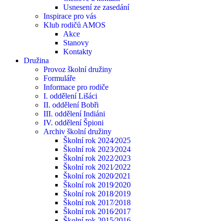
Usnesení ze zasedání
Inspirace pro vás
Klub rodičů AMOS
Akce
Stanovy
Kontakty
Družina
Provoz školní družiny
Formuláře
Informace pro rodiče
I. oddělení Lišáci
II. oddělení Bobři
III. oddělení Indiáni
IV. oddělení Špioni
Archiv školní družiny
Školní rok 2024⁄2025
Školní rok 2023⁄2024
Školní rok 2022⁄2023
Školní rok 2021⁄2022
Školní rok 2020⁄2021
Školní rok 2019⁄2020
Školní rok 2018⁄2019
Školní rok 2017⁄2018
Školní rok 2016⁄2017
Školní rok 2015⁄2016