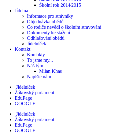
Školní rok 2014⁄2015
Jídelna
Informace pro strávníky
Objednávka obědů
Co rodiče nevědí o školním stravování
Dokumenty ke stažení
Odhlašování obědů
Jídelníček
Kontakt
Kontakty
To jsme my...
Náš tým
Milan Khas
Napište nám
Jídelníček
Žákovský parlament
EduPage
GOOGLE
Jídelníček
Žákovský parlament
EduPage
GOOGLE