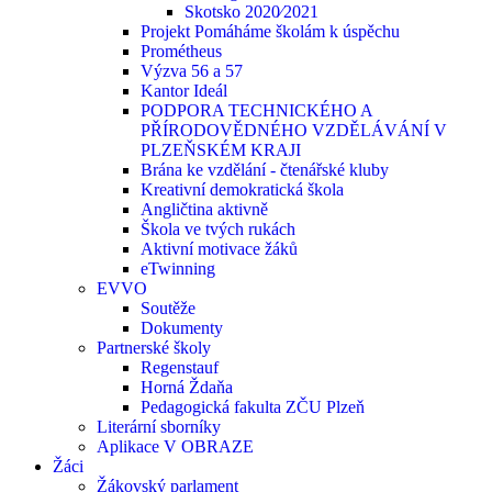
Skotsko 2020⁄2021
Projekt Pomáháme školám k úspěchu
Prométheus
Výzva 56 a 57
Kantor Ideál
PODPORA TECHNICKÉHO A
PŘÍRODOVĚDNÉHO VZDĚLÁVÁNÍ V
PLZEŇSKÉM KRAJI
Brána ke vzdělání - čtenářské kluby
Kreativní demokratická škola
Angličtina aktivně
Škola ve tvých rukách
Aktivní motivace žáků
eTwinning
EVVO
Soutěže
Dokumenty
Partnerské školy
Regenstauf
Horná Ždaňa
Pedagogická fakulta ZČU Plzeň
Literární sborníky
Aplikace V OBRAZE
Žáci
Žákovský parlament