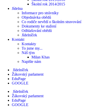
Školní rok 2014⁄2015
Jídelna
Informace pro strávníky
Objednávka obědů
Co rodiče nevědí o školním stravování
Dokumenty ke stažení
Odhlašování obědů
Jídelníček
Kontakt
Kontakty
To jsme my...
Náš tým
Milan Khas
Napište nám
Jídelníček
Žákovský parlament
EduPage
GOOGLE
Jídelníček
Žákovský parlament
EduPage
GOOGLE