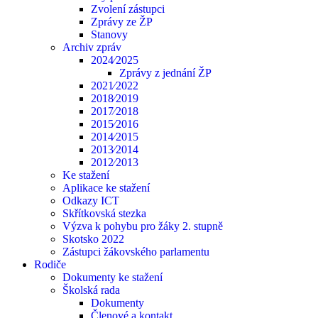
Zvolení zástupci
Zprávy ze ŽP
Stanovy
Archiv zpráv
2024⁄2025
Zprávy z jednání ŽP
2021⁄2022
2018⁄2019
2017⁄2018
2015⁄2016
2014⁄2015
2013⁄2014
2012⁄2013
Ke stažení
Aplikace ke stažení
Odkazy ICT
Skřítkovská stezka
Výzva k pohybu pro žáky 2. stupně
Skotsko 2022
Zástupci žákovského parlamentu
Rodiče
Dokumenty ke stažení
Školská rada
Dokumenty
Členové a kontakt