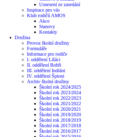
Usnesení ze zasedání
Inspirace pro vás
Klub rodičů AMOS
Akce
Stanovy
Kontakty
Družina
Provoz školní družiny
Formuláře
Informace pro rodiče
I. oddělení Lišáci
II. oddělení Bobři
III. oddělení Indiáni
IV. oddělení Špioni
Archiv školní družiny
Školní rok 2024⁄2025
Školní rok 2023⁄2024
Školní rok 2022⁄2023
Školní rok 2021⁄2022
Školní rok 2020⁄2021
Školní rok 2019⁄2020
Školní rok 2018⁄2019
Školní rok 2017⁄2018
Školní rok 2016⁄2017
Školní rok 2015⁄2016