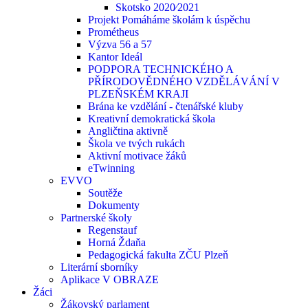
Skotsko 2020⁄2021
Projekt Pomáháme školám k úspěchu
Prométheus
Výzva 56 a 57
Kantor Ideál
PODPORA TECHNICKÉHO A
PŘÍRODOVĚDNÉHO VZDĚLÁVÁNÍ V
PLZEŇSKÉM KRAJI
Brána ke vzdělání - čtenářské kluby
Kreativní demokratická škola
Angličtina aktivně
Škola ve tvých rukách
Aktivní motivace žáků
eTwinning
EVVO
Soutěže
Dokumenty
Partnerské školy
Regenstauf
Horná Ždaňa
Pedagogická fakulta ZČU Plzeň
Literární sborníky
Aplikace V OBRAZE
Žáci
Žákovský parlament