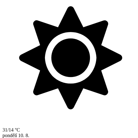
31/14 °C
pondělí
10. 8.