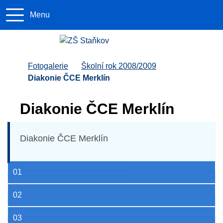
Menu
+420 379 4
info@zs
Úvodní stránka
Fotogalerie
Školní rok 2008/2009
Diakonie ČCE Merklín
Diakonie ČCE Merklín
Diakonie ČCE Merklín
01
02
03