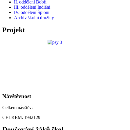
II. oddělení Bobři
III. oddělení Indiáni
IV. oddělení Špioni
Archiv školní družiny
Projekt
Návštěvnost
Celkem návštěv:
CELKEM:
1942129
Doučování žáků škol