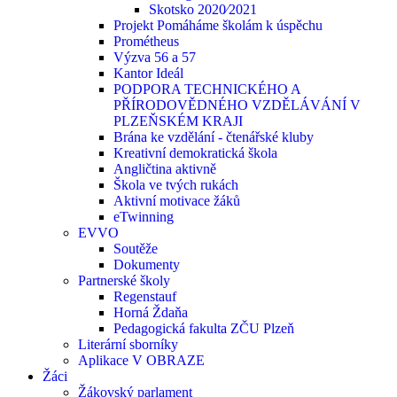
Skotsko 2020⁄2021
Projekt Pomáháme školám k úspěchu
Prométheus
Výzva 56 a 57
Kantor Ideál
PODPORA TECHNICKÉHO A
PŘÍRODOVĚDNÉHO VZDĚLÁVÁNÍ V
PLZEŇSKÉM KRAJI
Brána ke vzdělání - čtenářské kluby
Kreativní demokratická škola
Angličtina aktivně
Škola ve tvých rukách
Aktivní motivace žáků
eTwinning
EVVO
Soutěže
Dokumenty
Partnerské školy
Regenstauf
Horná Ždaňa
Pedagogická fakulta ZČU Plzeň
Literární sborníky
Aplikace V OBRAZE
Žáci
Žákovský parlament