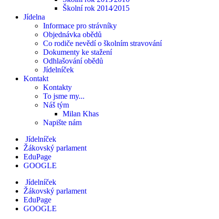
Školní rok 2014⁄2015
Jídelna
Informace pro strávníky
Objednávka obědů
Co rodiče nevědí o školním stravování
Dokumenty ke stažení
Odhlašování obědů
Jídelníček
Kontakt
Kontakty
To jsme my...
Náš tým
Milan Khas
Napište nám
Jídelníček
Žákovský parlament
EduPage
GOOGLE
Jídelníček
Žákovský parlament
EduPage
GOOGLE