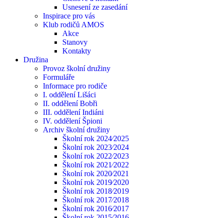
Usnesení ze zasedání
Inspirace pro vás
Klub rodičů AMOS
Akce
Stanovy
Kontakty
Družina
Provoz školní družiny
Formuláře
Informace pro rodiče
I. oddělení Lišáci
II. oddělení Bobři
III. oddělení Indiáni
IV. oddělení Špioni
Archiv školní družiny
Školní rok 2024⁄2025
Školní rok 2023⁄2024
Školní rok 2022⁄2023
Školní rok 2021⁄2022
Školní rok 2020⁄2021
Školní rok 2019⁄2020
Školní rok 2018⁄2019
Školní rok 2017⁄2018
Školní rok 2016⁄2017
Školní rok 2015⁄2016