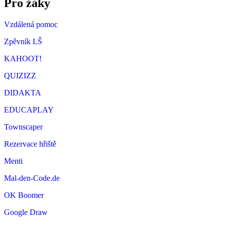
Pro žáky
Vzdálená pomoc
Zpěvník LŠ
KAHOOT!
QUIZIZZ
DIDAKTA
EDUCAPLAY
Townscaper
Rezervace hřiště
Menti
Mal-den-Code.de
OK Boomer
Google Draw