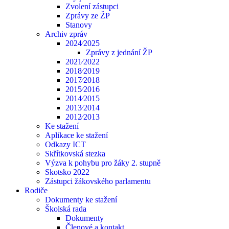
Zvolení zástupci
Zprávy ze ŽP
Stanovy
Archiv zpráv
2024⁄2025
Zprávy z jednání ŽP
2021⁄2022
2018⁄2019
2017⁄2018
2015⁄2016
2014⁄2015
2013⁄2014
2012⁄2013
Ke stažení
Aplikace ke stažení
Odkazy ICT
Skřítkovská stezka
Výzva k pohybu pro žáky 2. stupně
Skotsko 2022
Zástupci žákovského parlamentu
Rodiče
Dokumenty ke stažení
Školská rada
Dokumenty
Členové a kontakt