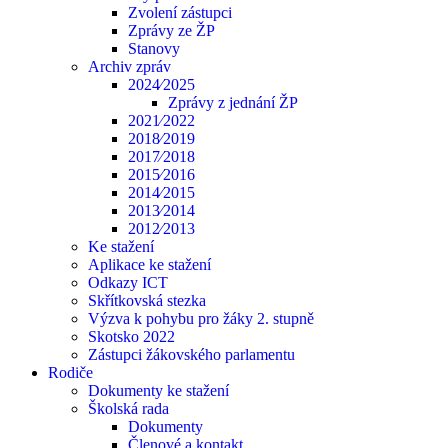
Zvolení zástupci
Zprávy ze ŽP
Stanovy
Archiv zpráv
2024⁄2025
Zprávy z jednání ŽP
2021⁄2022
2018⁄2019
2017⁄2018
2015⁄2016
2014⁄2015
2013⁄2014
2012⁄2013
Ke stažení
Aplikace ke stažení
Odkazy ICT
Skřítkovská stezka
Výzva k pohybu pro žáky 2. stupně
Skotsko 2022
Zástupci žákovského parlamentu
Rodiče
Dokumenty ke stažení
Školská rada
Dokumenty
Členové a kontakt