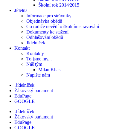
Školní rok 2014⁄2015
Jídelna
Informace pro strávníky
Objednávka obědů
Co rodiče nevědí o školním stravování
Dokumenty ke stažení
Odhlašování obědů
Jídelníček
Kontakt
Kontakty
To jsme my...
Náš tým
Milan Khas
Napište nám
Jídelníček
Žákovský parlament
EduPage
GOOGLE
Jídelníček
Žákovský parlament
EduPage
GOOGLE