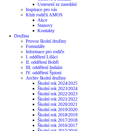
Usnesení ze zasedání
Inspirace pro vás
Klub rodičů AMOS
Akce
Stanovy
Kontakty
Družina
Provoz školní družiny
Formuláře
Informace pro rodiče
I. oddělení Lišáci
II. oddělení Bobři
III. oddělení Indiáni
IV. oddělení Špioni
Archiv školní družiny
Školní rok 2024⁄2025
Školní rok 2023⁄2024
Školní rok 2022⁄2023
Školní rok 2021⁄2022
Školní rok 2020⁄2021
Školní rok 2019⁄2020
Školní rok 2018⁄2019
Školní rok 2017⁄2018
Školní rok 2016⁄2017
Školní rok 2015⁄2016