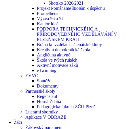
Skotsko 2020⁄2021
Projekt Pomáháme školám k úspěchu
Prométheus
Výzva 56 a 57
Kantor Ideál
PODPORA TECHNICKÉHO A
PŘÍRODOVĚDNÉHO VZDĚLÁVÁNÍ V
PLZEŇSKÉM KRAJI
Brána ke vzdělání - čtenářské kluby
Kreativní demokratická škola
Angličtina aktivně
Škola ve tvých rukách
Aktivní motivace žáků
eTwinning
EVVO
Soutěže
Dokumenty
Partnerské školy
Regenstauf
Horná Ždaňa
Pedagogická fakulta ZČU Plzeň
Literární sborníky
Aplikace V OBRAZE
Žáci
Žákovský parlament