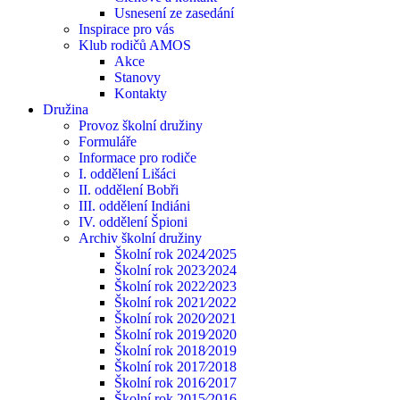
Usnesení ze zasedání
Inspirace pro vás
Klub rodičů AMOS
Akce
Stanovy
Kontakty
Družina
Provoz školní družiny
Formuláře
Informace pro rodiče
I. oddělení Lišáci
II. oddělení Bobři
III. oddělení Indiáni
IV. oddělení Špioni
Archiv školní družiny
Školní rok 2024⁄2025
Školní rok 2023⁄2024
Školní rok 2022⁄2023
Školní rok 2021⁄2022
Školní rok 2020⁄2021
Školní rok 2019⁄2020
Školní rok 2018⁄2019
Školní rok 2017⁄2018
Školní rok 2016⁄2017
Školní rok 2015⁄2016