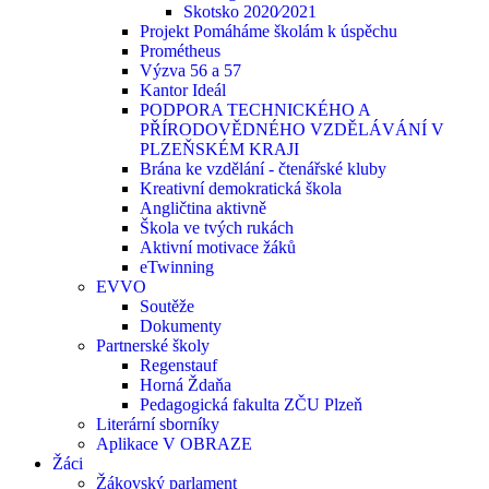
Skotsko 2020⁄2021
Projekt Pomáháme školám k úspěchu
Prométheus
Výzva 56 a 57
Kantor Ideál
PODPORA TECHNICKÉHO A
PŘÍRODOVĚDNÉHO VZDĚLÁVÁNÍ V
PLZEŇSKÉM KRAJI
Brána ke vzdělání - čtenářské kluby
Kreativní demokratická škola
Angličtina aktivně
Škola ve tvých rukách
Aktivní motivace žáků
eTwinning
EVVO
Soutěže
Dokumenty
Partnerské školy
Regenstauf
Horná Ždaňa
Pedagogická fakulta ZČU Plzeň
Literární sborníky
Aplikace V OBRAZE
Žáci
Žákovský parlament