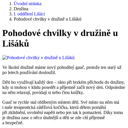
Úvodní stránka
Družina
I. oddělení Lišáci
Pohodové chvilky v družině u Lišáků
Pohodové chvilky v družině u
Lišáků
Ve školní družině máme nový pohodlný gauč, protože ten starý už
po letech používání dosloužil.
Děti ho využívají každý den – ráno při brzkém příchodu do družiny,
kdy si mohou v klidu posedět a příjemně začít nový den. Odpoledne
na něm relaxují, povídají si nebo čtou knížky.
Gauč se rychle stal oblíbeným místem dětí. Své místo na něm má
i naše terapeutická zátěžová kočička, která dětem pomáhá
při zklidnění, uvolnění napětí nebo jen tak k pomazlení. Díky tomu
je družina zase o něco útulnější a děti se zde cítí příjemně
a bezpečně.