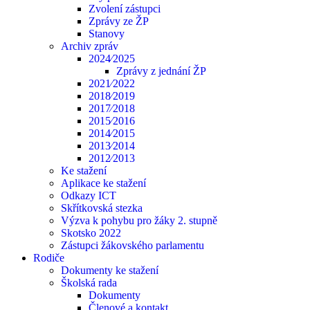
Zvolení zástupci
Zprávy ze ŽP
Stanovy
Archiv zpráv
2024⁄2025
Zprávy z jednání ŽP
2021⁄2022
2018⁄2019
2017⁄2018
2015⁄2016
2014⁄2015
2013⁄2014
2012⁄2013
Ke stažení
Aplikace ke stažení
Odkazy ICT
Skřítkovská stezka
Výzva k pohybu pro žáky 2. stupně
Skotsko 2022
Zástupci žákovského parlamentu
Rodiče
Dokumenty ke stažení
Školská rada
Dokumenty
Členové a kontakt