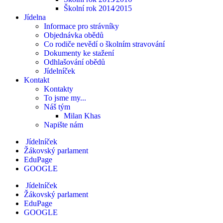
Školní rok 2014⁄2015
Jídelna
Informace pro strávníky
Objednávka obědů
Co rodiče nevědí o školním stravování
Dokumenty ke stažení
Odhlašování obědů
Jídelníček
Kontakt
Kontakty
To jsme my...
Náš tým
Milan Khas
Napište nám
Jídelníček
Žákovský parlament
EduPage
GOOGLE
Jídelníček
Žákovský parlament
EduPage
GOOGLE