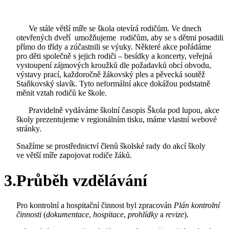
Ve stále větší míře se škola otevírá rodičům. Ve dnech
otevřených dveří umožňujeme rodičům, aby se s dětmi posadili
přímo do třídy a zúčastnili se výuky. Některé akce pořádáme
pro děti společně s jejich rodiči – besídky a koncerty, veřejná
vystoupení zájmových kroužků dle požadavků obcí obvodu,
výstavy prací, každoročně žákovský ples a pěvecká soutěž
Staňkovský slavík. Tyto neformální akce dokážou podstatně
měnit vztah rodičů ke škole.
Pravidelně vydáváme školní časopis Škola pod lupou, akce
školy prezentujeme v regionálním tisku, máme vlastní webové
stránky.
Snažíme se prostřednictví členů školské rady do akcí školy
ve větší míře zapojovat rodiče žáků.
3.Průběh vzdělávání
Pro kontrolní a hospitační činnost byl zpracován
Plán kontrolní
činnosti
(
dokumentace
,
hospitace
,
prohlídky
a
revize
).