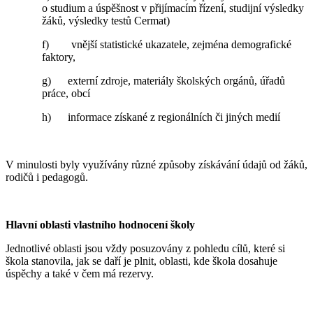
o studium a úspěšnost v přijímacím řízení, studijní výsledky
žáků, výsledky testů Cermat)
f) vnější statistické ukazatele, zejména demografické
faktory,
g) externí zdroje, materiály školských orgánů, úřadů
práce, obcí
h) informace získané z regionálních či jiných medií
V minulosti byly využívány různé způsoby získávání údajů od žáků,
rodičů i pedagogů.
Hlavní oblasti vlastního hodnocení školy
Jednotlivé oblasti jsou vždy posuzovány z pohledu cílů, které si
škola stanovila, jak se daří je plnit, oblasti, kde škola dosahuje
úspěchy a také v čem má rezervy.