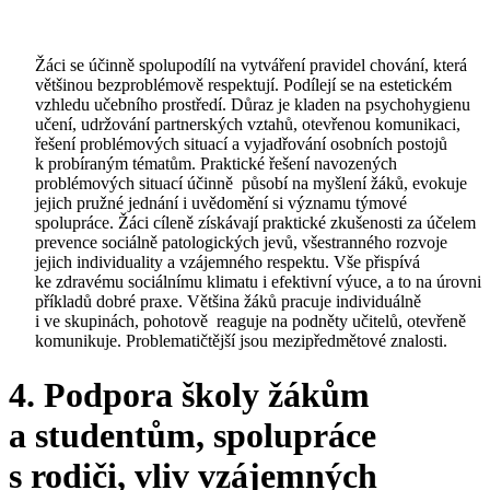
Žáci se účinně spolupodílí na vytváření pravidel chování, která
většinou bezproblémově respektují. Podílejí se na estetickém
vzhledu učebního prostředí. Důraz je kladen na psychohygienu
učení, udržování partnerských vztahů, otevřenou komunikaci,
řešení problémových situací a vyjadřování osobních postojů
k probíraným tématům. Praktické řešení navozených
problémových situací účinně působí na myšlení žáků, evokuje
jejich pružné jednání i uvědomění si významu týmové
spolupráce. Žáci cíleně získávají praktické zkušenosti za účelem
prevence sociálně patologických jevů, všestranného rozvoje
jejich individuality a vzájemného respektu. Vše přispívá
ke zdravému sociálnímu klimatu i efektivní výuce, a to na úrovni
příkladů dobré praxe. Většina žáků pracuje individuálně
i ve skupinách, pohotově reaguje na podněty učitelů, otevřeně
komunikuje. Problematičtější jsou mezipředmětové znalosti.
4. Podpora školy žákům
a studentům, spolupráce
s rodiči, vliv vzájemných