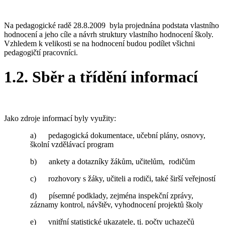
Na pedagogické radě 28.8.2009 byla projednána podstata vlastního
hodnocení a jeho cíle a návrh struktury vlastního hodnocení školy.
Vzhledem k velikosti se na hodnocení budou podílet všichni
pedagogičtí pracovníci.
1.2. Sběr a třídění informací
Jako zdroje informací byly využity:
a) pedagogická dokumentace, učební plány, osnovy,
školní vzdělávací program
b) ankety a dotazníky žákům, učitelům, rodičům
c) rozhovory s žáky, učiteli a rodiči, také širší veřejností
d) písemné podklady, zejména inspekční zprávy,
záznamy kontrol, návštěv, vyhodnocení projektů školy
e) vnitřní statistické ukazatele, tj. počty uchazečů