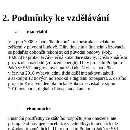
2. Podmínky ke vzdělávání
-
materiální
V srpnu 2008 se podařilo dokončit rekonstrukci sociálního
zařízení v původní budově. Díky dotacím a financím zřizovatele
se podařilo dokončit rekonstrukci původní budovy školy,
10.8.2010 proběhla závěrečná kolaudace stavby. Došlo k nárůstu
provozních nákladů (zdražení energií). Díky projektu Podpora
žáků se SVP integrovaných na základní škole se podařilo
v červnu 2010 vybavit jednu třídu další interaktivní tabulí
a zakoupit 12 nových notebooků a digitální fotoaparát. Z dalšího
projektu Kreativní demokratická škola jsme získali v srpnu
2010 notebook, digitální fotoaparát a kameru.
-
ekonomické
Finanční prostředky ze státního rozpočtu jsou omezené, ale
postupně obnovujeme učebnice v jednotlivých ročnících dle
požadavků vyučujících. Díky projektu Podpora žáků se SVP