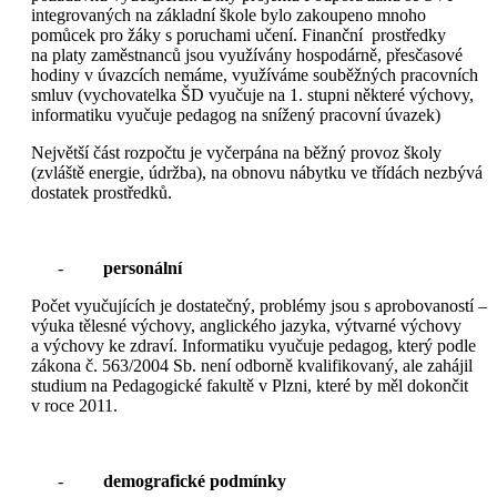
integrovaných na základní škole bylo zakoupeno mnoho
pomůcek pro žáky s poruchami učení. Finanční prostředky
na platy zaměstnanců jsou využívány hospodárně, přesčasové
hodiny v úvazcích nemáme, využíváme souběžných pracovních
smluv (vychovatelka ŠD vyučuje na 1. stupni některé výchovy,
informatiku vyučuje pedagog na snížený pracovní úvazek)
Největší část rozpočtu je vyčerpána na běžný provoz školy
(zvláště energie, údržba), na obnovu nábytku ve třídách nezbývá
dostatek prostředků.
-
personální
Počet vyučujících je dostatečný, problémy jsou s aprobovaností –
výuka tělesné výchovy, anglického jazyka, výtvarné výchovy
a výchovy ke zdraví. Informatiku vyučuje pedagog, který podle
zákona č. 563/2004 Sb. není odborně kvalifikovaný, ale zahájil
studium na Pedagogické fakultě v Plzni, které by měl dokončit
v roce 2011.
-
demografické podmínky