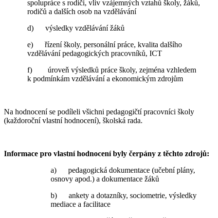
spolupráce s rodiči, vliv vzájemných vztahů školy, žáků,
rodičů a dalších osob na vzdělávání
d) výsledky vzdělávání žáků
e) řízení školy, personální práce, kvalita dalšího
vzdělávání pedagogických pracovníků, ICT
f) úroveň výsledků práce školy, zejména vzhledem
k podmínkám vzdělávání a ekonomickým zdrojům
Na hodnocení se podíleli všichni pedagogičtí pracovníci školy
(každoroční vlastní hodnocení), školská rada.
Informace pro vlastní hodnocení byly čerpány z těchto zdrojů:
a) pedagogická dokumentace (učební plány,
osnovy apod.) a dokumentace žáků
b) ankety a dotazníky, sociometrie, výsledky
mediace a facilitace