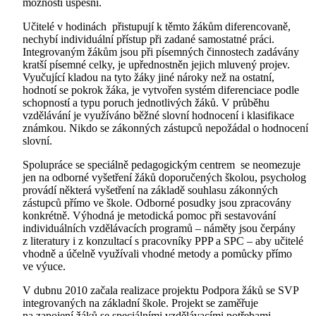
možností úspěšní.
Učitelé v hodinách přistupují k těmto žákům diferencovaně,
nechybí individuální přístup při zadané samostatné práci.
Integrovaným žákům jsou při písemných činnostech zadávány
kratší písemné celky, je upřednostněn jejich mluvený projev.
Vyučující kladou na tyto žáky jiné nároky než na ostatní,
hodnotí se pokrok žáka, je vytvořen systém diferenciace podle
schopností a typu poruch jednotlivých žáků. V průběhu
vzdělávání je využíváno běžné slovní hodnocení i klasifikace
známkou. Nikdo se zákonných zástupců nepožádal o hodnocení
slovní.
Spolupráce se speciálně pedagogickým centrem se neomezuje
jen na odborné vyšetření žáků doporučených školou, psycholog
provádí některá vyšetření na základě souhlasu zákonných
zástupců přímo ve škole. Odborné posudky jsou zpracovány
konkrétně. Výhodná je metodická pomoc při sestavování
individuálních vzdělávacích programů – náměty jsou čerpány
z literatury i z konzultací s pracovníky PPP a SPC – aby učitelé
vhodně a účelně využívali vhodné metody a pomůcky přímo
ve výuce.
V dubnu 2010 začala realizace projektu Podpora žáků se SVP
integrovaných na základní škole. Projekt se zaměřuje
na zapojení žáků se speciálními vzdělávacími potřebami