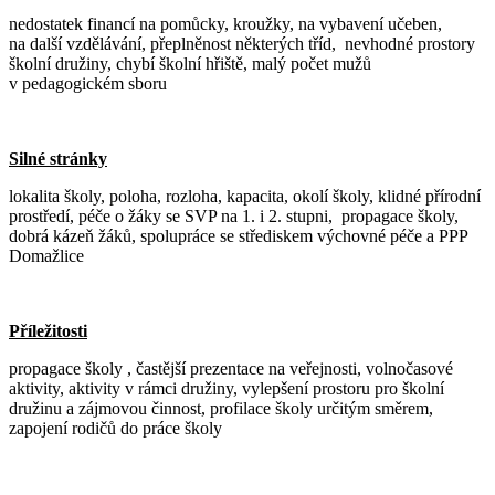
nedostatek financí na pomůcky, kroužky, na vybavení učeben,
na další vzdělávání, přeplněnost některých tříd, nevhodné prostory
školní družiny, chybí školní hřiště, malý počet mužů
v pedagogickém sboru
Silné stránky
lokalita školy, poloha, rozloha, kapacita, okolí školy, klidné přírodní
prostředí, péče o žáky se SVP na 1. i 2. stupni, propagace školy,
dobrá kázeň žáků, spolupráce se střediskem výchovné péče a PPP
Domažlice
Příležitosti
propagace školy , častější prezentace na veřejnosti, volnočasové
aktivity, aktivity v rámci družiny, vylepšení prostoru pro školní
družinu a zájmovou činnost, profilace školy určitým směrem,
zapojení rodičů do práce školy