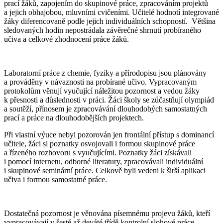
prací žáků, zapojením do skupinové práce, zpracováním projektů
a jejich obhajobou, mluvními cvičeními. Učitelé hodnotí integrované
žáky diferencovaně podle jejich individuálních schopností. Většina
sledovaných hodin nepostrádala závěrečné shrnutí probíraného
učiva a celkové zhodnocení práce žáků.
Laboratorní práce z chemie, fyziky a přírodopisu jsou plánovány
a prováděny v návaznosti na probírané učivo. Vypracovaným
protokolům věnují vyučující náležitou pozornost a vedou žáky
k přesnosti a důslednosti v práci. Žáci školy se zúčastňují olympiád
a soutěží, přínosem je zpracovávání dlouhodobých samostatných
prací a práce na dlouhodobějších projektech.
Při vlastní výuce nebyl pozorován jen frontální přístup s dominancí
učitele, žáci si poznatky osvojovali i formou skupinové práce
a řízeného rozhovoru s vyučujícími. Poznatky žáci získávali
i pomocí internetu, odborné literatury, zpracovávali individuální
i skupinové seminární práce. Celkově byli vedeni k širší aplikaci
učiva i formou samostatné práce.
Dostatečná pozornost je věnována písemnému projevu žáků, kteří
vypracovávají v šesté až deváté třídě kontrolní slohové práce