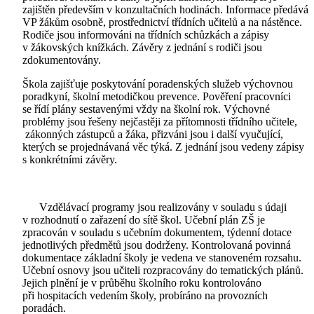
zajištěn především v konzultačních hodinách. Informace předává
VP žákům osobně, prostřednictví třídních učitelů a na nástěnce.
Rodiče jsou informováni na třídních schůzkách a zápisy
v žákovských knížkách. Závěry z jednání s rodiči jsou
zdokumentovány.
Škola zajišťuje poskytování poradenských služeb výchovnou
poradkyní, školní metodičkou prevence. Pověření pracovníci
se řídí plány sestavenými vždy na školní rok. Výchovné
problémy jsou řešeny nejčastěji za přítomnosti třídního učitele,
zákonných zástupců a žáka, přizváni jsou i další vyučující,
kterých se projednávaná věc týká. Z jednání jsou vedeny zápisy
s konkrétními závěry.
Vzdělávací programy jsou realizovány v souladu s údaji
v rozhodnutí o zařazení do sítě škol. Učební plán ZŠ je
zpracován v souladu s učebním dokumentem, týdenní dotace
jednotlivých předmětů jsou dodrženy. Kontrolovaná povinná
dokumentace základní školy je vedena ve stanoveném rozsahu.
Učební osnovy jsou učiteli rozpracovány do tematických plánů.
Jejich plnění je v průběhu školního roku kontrolováno
při hospitacích vedením školy, probíráno na provozních
poradách.