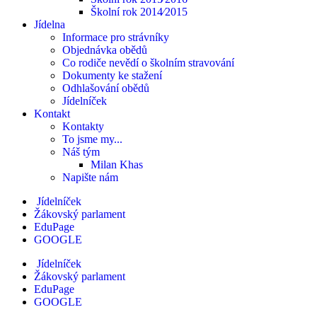
Školní rok 2014⁄2015
Jídelna
Informace pro strávníky
Objednávka obědů
Co rodiče nevědí o školním stravování
Dokumenty ke stažení
Odhlašování obědů
Jídelníček
Kontakt
Kontakty
To jsme my...
Náš tým
Milan Khas
Napište nám
Jídelníček
Žákovský parlament
EduPage
GOOGLE
Jídelníček
Žákovský parlament
EduPage
GOOGLE