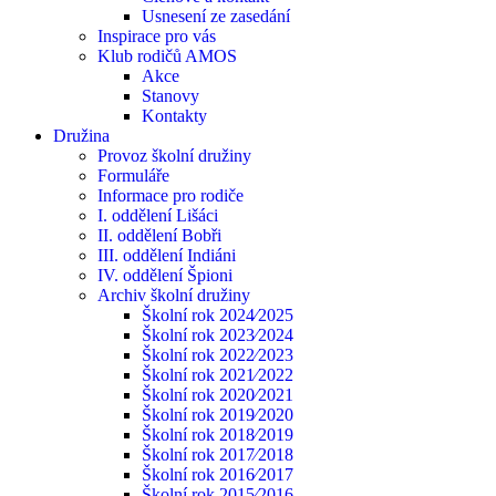
Usnesení ze zasedání
Inspirace pro vás
Klub rodičů AMOS
Akce
Stanovy
Kontakty
Družina
Provoz školní družiny
Formuláře
Informace pro rodiče
I. oddělení Lišáci
II. oddělení Bobři
III. oddělení Indiáni
IV. oddělení Špioni
Archiv školní družiny
Školní rok 2024⁄2025
Školní rok 2023⁄2024
Školní rok 2022⁄2023
Školní rok 2021⁄2022
Školní rok 2020⁄2021
Školní rok 2019⁄2020
Školní rok 2018⁄2019
Školní rok 2017⁄2018
Školní rok 2016⁄2017
Školní rok 2015⁄2016