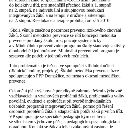
do kolektivu tříd, pro snadnější přechod žáků z 1. stupně
na 2. stupeň, na individuální a skupinovou reedukaci
integrovaných žáků a na terapii v družině a arteterapii
na 2. stupni. Reedukace a terapie probíhají od září 2010.
Škola věnuje značnou pozornost prevenci rizikového chování
žáků. Školní metodička prevence se řídí koncepcí metodika
prevence pro daný školní rok, pracuje systematicky
a v Minimálním preventivním programu školy stanovuje aktivity
dlouhodobé i jednorázové. Minimální preventivní program je
sestaven dle potřeb v jednotlivých ročnících.
Tato problematika je řešena ve spolupráci s třídními učiteli
(třídnické hodiny, projekty). Školní metodička prevence úzce
spolupracuje s PPP Domažlice, zejména s okresní metodičkou
prevence.
Celoroční plán výchovné poradkyně zahrnuje řešení výchovně
vzdělávacích a vztahových problémů žáků, problematiku volby
povolání, evidenci a spoluúčast při tvorbě individuálních
učebních programů integrovaných žáků, pomoc při řešení
osobních problémů žáků a adaptačních potíží žáků prvních tříd.
VP spolupracuje se speciálně pedagogickým centrem,
se střediskem výchovné péče, s pedagogicko-psychologickou
poradnou. Kontakt se žáky a jejich zákonnými zástupci je