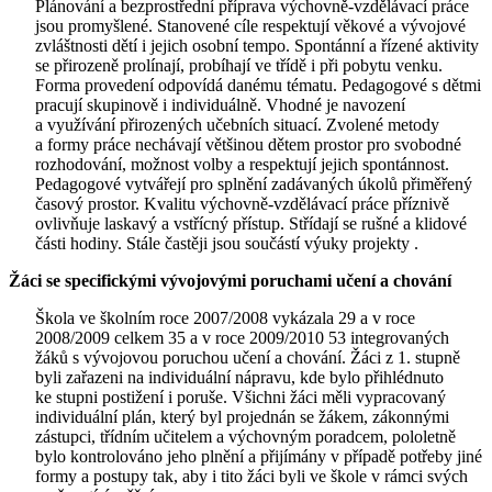
Plánování a bezprostřední příprava výchovně-vzdělávací práce
jsou promyšlené. Stanovené cíle respektují věkové a vývojové
zvláštnosti dětí i jejich osobní tempo. Spontánní a řízené aktivity
se přirozeně prolínají, probíhají ve třídě i při pobytu venku.
Forma provedení odpovídá danému tématu. Pedagogové s dětmi
pracují skupinově i individuálně. Vhodné je navození
a využívání přirozených učebních situací. Zvolené metody
a formy práce nechávají většinou dětem prostor pro svobodné
rozhodování, možnost volby a respektují jejich spontánnost.
Pedagogové vytvářejí pro splnění zadávaných úkolů přiměřený
časový prostor. Kvalitu výchovně-vzdělávací práce příznivě
ovlivňuje laskavý a vstřícný přístup. Střídají se rušné a klidové
části hodiny. Stále častěji jsou součástí výuky projekty .
Žáci se specifickými vývojovými poruchami učení a chování
Škola ve školním roce 2007/2008 vykázala 29 a v roce
2008/2009 celkem 35 a v roce 2009/2010 53 integrovaných
žáků s vývojovou poruchou učení a chování. Žáci z 1. stupně
byli zařazeni na individuální nápravu, kde bylo přihlédnuto
ke stupni postižení i poruše. Všichni žáci měli vypracovaný
individuální plán, který byl projednán se žákem, zákonnými
zástupci, třídním učitelem a výchovným poradcem, pololetně
bylo kontrolováno jeho plnění a přijímány v případě potřeby jiné
formy a postupy tak, aby i tito žáci byli ve škole v rámci svých