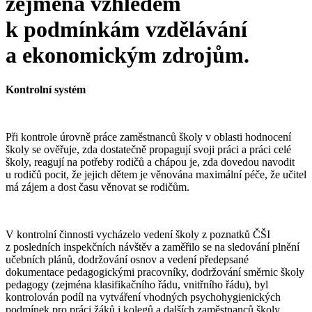
zejména vzhledem
k podmínkám vzdělávání
a ekonomickým zdrojům.
Kontrolní systém
Při kontrole úrovně práce zaměstnanců školy v oblasti hodnocení
školy se ověřuje, zda dostatečně propagují svoji práci a práci celé
školy, reagují na potřeby rodičů a chápou je, zda dovedou navodit
u rodičů pocit, že jejich dětem je věnována maximální péče, že učitel
má zájem a dost času věnovat se rodičům.
V kontrolní činnosti vycházelo vedení školy z poznatků ČŠI
z posledních inspekčních návštěv a zaměřilo se na sledování plnění
učebních plánů, dodržování osnov a vedení předepsané
dokumentace pedagogickými pracovníky, dodržování směrnic školy
pedagogy (zejména klasifikačního řádu, vnitřního řádu), byl
kontrolován podíl na vytváření vhodných psychohygienických
podmínek pro práci žáků i kolegů a dalších zaměstnanců školy.