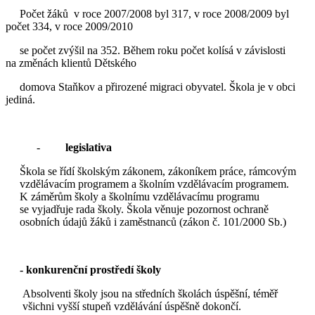
Počet žáků v roce 2007/2008 byl 317, v roce 2008/2009 byl
počet 334, v roce 2009/2010
se počet zvýšil na 352. Během roku počet kolísá v závislosti
na změnách klientů Dětského
domova Staňkov a přirozené migraci obyvatel. Škola je v obci
jediná.
-
legislativa
Škola se řídí školským zákonem, zákoníkem práce, rámcovým
vzdělávacím programem a školním vzdělávacím programem.
K záměrům školy a školnímu vzdělávacímu programu
se vyjadřuje rada školy. Škola věnuje pozornost ochraně
osobních údajů žáků i zaměstnanců (zákon č. 101/2000 Sb.)
- konkurenční prostředí školy
Absolventi školy jsou na středních školách úspěšní, téměř
všichni vyšší stupeň vzdělávání úspěšně dokončí.