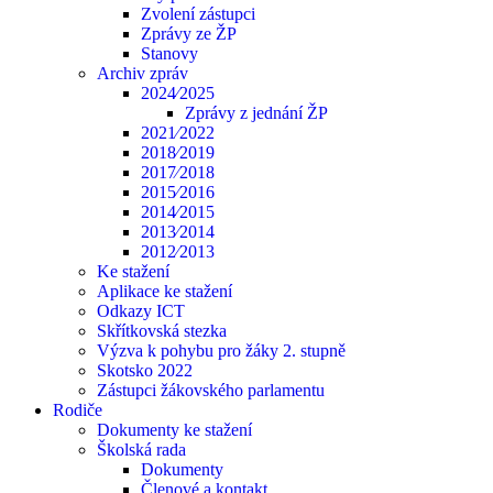
Zvolení zástupci
Zprávy ze ŽP
Stanovy
Archiv zpráv
2024⁄2025
Zprávy z jednání ŽP
2021⁄2022
2018⁄2019
2017⁄2018
2015⁄2016
2014⁄2015
2013⁄2014
2012⁄2013
Ke stažení
Aplikace ke stažení
Odkazy ICT
Skřítkovská stezka
Výzva k pohybu pro žáky 2. stupně
Skotsko 2022
Zástupci žákovského parlamentu
Rodiče
Dokumenty ke stažení
Školská rada
Dokumenty
Členové a kontakt