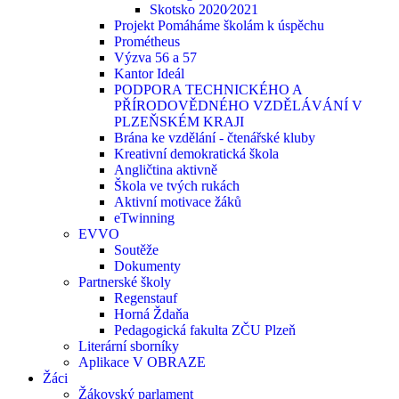
Skotsko 2020⁄2021
Projekt Pomáháme školám k úspěchu
Prométheus
Výzva 56 a 57
Kantor Ideál
PODPORA TECHNICKÉHO A
PŘÍRODOVĚDNÉHO VZDĚLÁVÁNÍ V
PLZEŇSKÉM KRAJI
Brána ke vzdělání - čtenářské kluby
Kreativní demokratická škola
Angličtina aktivně
Škola ve tvých rukách
Aktivní motivace žáků
eTwinning
EVVO
Soutěže
Dokumenty
Partnerské školy
Regenstauf
Horná Ždaňa
Pedagogická fakulta ZČU Plzeň
Literární sborníky
Aplikace V OBRAZE
Žáci
Žákovský parlament