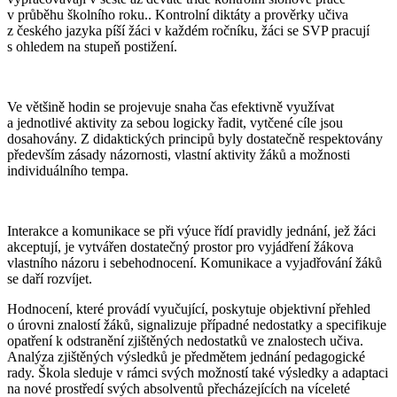
v průběhu školního roku.. Kontrolní diktáty a prověrky učiva
z českého jazyka píší žáci v každém ročníku, žáci se SVP pracují
s ohledem na stupeň postižení.
Ve většině hodin se projevuje snaha čas efektivně využívat
a jednotlivé aktivity za sebou logicky řadit, vytčené cíle jsou
dosahovány. Z didaktických principů byly dostatečně respektovány
především zásady názornosti, vlastní aktivity žáků a možnosti
individuálního tempa.
Interakce a komunikace se při výuce řídí pravidly jednání, jež žáci
akceptují, je vytvářen dostatečný prostor pro vyjádření žákova
vlastního názoru i sebehodnocení. Komunikace a vyjadřování žáků
se daří rozvíjet.
Hodnocení, které provádí vyučující, poskytuje objektivní přehled
o úrovni znalostí žáků, signalizuje případné nedostatky a specifikuje
opatření k odstranění zjištěných nedostatků ve znalostech učiva.
Analýza zjištěných výsledků je předmětem jednání pedagogické
rady. Škola sleduje v rámci svých možností také výsledky a adaptaci
na nové prostředí svých absolventů přecházejících na víceleté