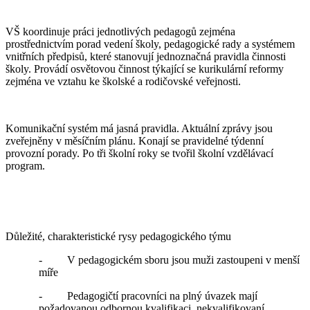
VŠ koordinuje práci jednotlivých pedagogů zejména
prostřednictvím porad vedení školy, pedagogické rady a systémem
vnitřních předpisů, které stanovují jednoznačná pravidla činnosti
školy. Provádí osvětovou činnost týkající se kurikulární reformy
zejména ve vztahu ke školské a rodičovské veřejnosti.
Komunikační systém má jasná pravidla. Aktuální zprávy jsou
zveřejněny v měsíčním plánu. Konají se pravidelné týdenní
provozní porady. Po tři školní roky se tvořil školní vzdělávací
program.
Důležité, charakteristické rysy pedagogického týmu
- V pedagogickém sboru jsou muži zastoupeni v menší
míře
- Pedagogičtí pracovníci na plný úvazek mají
požadovanou odbornou kvalifikaci, nekvalifikovaní