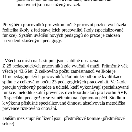
pracovníci jsou na snížený úvazek.
Při výběru pracovníků pro výkon určité pracovní pozice vycházela
ředitelka školy z řad stávajících pracovníků školy (specializované
funkce). Systém uvádění nových pedagogů do praxe je založen
na vedení zkušenými pedagogy.
. Všechna místa na 1. stupni jsou stabilně obsazena.
Z 25 pedagogických pracovníků zde vyučují 4 muži. Průměrný věk
všech je 43,6 let. Z celkového počtu zaměstnanců ve škole je
11 nepedagogických pracovníků. Podmínky odborné kvalifikace
splňuje z celkového počtu 23 pedagogických pracovníků. Ve škole
pracuje výchovný poradce a učitelé, kteří vykonávají specializované
funkce: metodik školní prevence, dva koordinátoři pro tvorbu ŠVP,
tři speciální pedagožky se zaměřením na nápravnou péči. Studium
k výkonu příslušné specializované činnosti absolvovala metodička
prevence rizikového chování.
Dalším mezistupněm řízení jsou předmětové komise (předmětové
sekce).