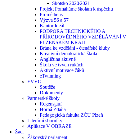
Skotsko 2020⁄2021
Projekt Pomáháme školám k úspěchu
Prométheus
Výzva 56 a 57
Kantor Ideál
PODPORA TECHNICKÉHO A
PŘÍRODOVĚDNÉHO VZDĚLÁVÁNÍ V
PLZEŇSKÉM KRAJI
Brána ke vzdělání - čtenářské kluby
Kreativní demokratická škola
Angličtina aktivně
Škola ve tvých rukách
Aktivní motivace žáků
eTwinning
EVVO
Soutěže
Dokumenty
Partnerské školy
Regenstauf
Horná Ždaňa
Pedagogická fakulta ZČU Plzeň
Literární sborníky
Aplikace V OBRAZE
Žáci
Žákovský parlament