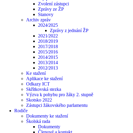
Zvolení zástupci
Zprávy ze ŽP
Stanovy
Archiv zpráv
2024⁄2025
Zprávy z jednání ŽP
2021⁄2022
2018⁄2019
2017⁄2018
2015⁄2016
2014⁄2015
2013⁄2014
2012⁄2013
Ke stažení
Aplikace ke stažení
Odkazy ICT
Skřítkovská stezka
Výzva k pohybu pro žáky 2. stupně
Skotsko 2022
Zástupci žákovského parlamentu
Rodiče
Dokumenty ke stažení
Školská rada
Dokumenty
Členové a kontakt