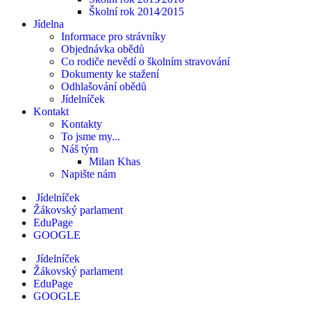
Školní rok 2014⁄2015
Jídelna
Informace pro strávníky
Objednávka obědů
Co rodiče nevědí o školním stravování
Dokumenty ke stažení
Odhlašování obědů
Jídelníček
Kontakt
Kontakty
To jsme my...
Náš tým
Milan Khas
Napište nám
Jídelníček
Žákovský parlament
EduPage
GOOGLE
Jídelníček
Žákovský parlament
EduPage
GOOGLE