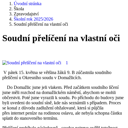
Úvodní stránka
Škola
Zpravodajství
Školní rok 2025/2026
Soudní přelíčení na vlastní oči
Soudní přelíčení na vlastní oči
V pátek 15. května se většina žáků 9. B zúčastnila soudního
přelíčení u Okresního soudu v Domažlicích.
Do Domažlic jsme jeli vlakem. Před začátkem soudního líčení
jsme měli rozchod na domažlickém náměstí, abychom se mohli
občerstvit. Poté jsme vyrazili k soudu. Po příchodu do budovy jsme
byli uvedeni do soudní síně, kde nás seznámili s případem. Proces
se konal z důvodu zadlužení obžalované, která si půjčila
přes internet peníze na rodinnou oslavu, ale nebyla schopna částku
splatit do stanoveného termínu.
Přelíčení probíhalo následovně - soudce nejprve ověřil totožnost