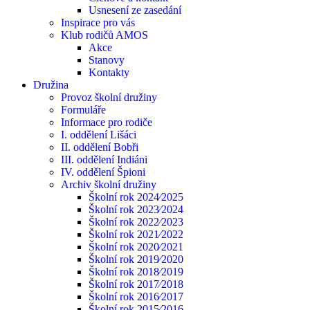
Usnesení ze zasedání
Inspirace pro vás
Klub rodičů AMOS
Akce
Stanovy
Kontakty
Družina
Provoz školní družiny
Formuláře
Informace pro rodiče
I. oddělení Lišáci
II. oddělení Bobři
III. oddělení Indiáni
IV. oddělení Špioni
Archiv školní družiny
Školní rok 2024⁄2025
Školní rok 2023⁄2024
Školní rok 2022⁄2023
Školní rok 2021⁄2022
Školní rok 2020⁄2021
Školní rok 2019⁄2020
Školní rok 2018⁄2019
Školní rok 2017⁄2018
Školní rok 2016⁄2017
Školní rok 2015⁄2016