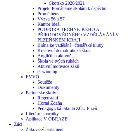
Skotsko 2020⁄2021
Projekt Pomáháme školám k úspěchu
Prométheus
Výzva 56 a 57
Kantor Ideál
PODPORA TECHNICKÉHO A
PŘÍRODOVĚDNÉHO VZDĚLÁVÁNÍ V
PLZEŇSKÉM KRAJI
Brána ke vzdělání - čtenářské kluby
Kreativní demokratická škola
Angličtina aktivně
Škola ve tvých rukách
Aktivní motivace žáků
eTwinning
EVVO
Soutěže
Dokumenty
Partnerské školy
Regenstauf
Horná Ždaňa
Pedagogická fakulta ZČU Plzeň
Literární sborníky
Aplikace V OBRAZE
Žáci
Žákovský parlament