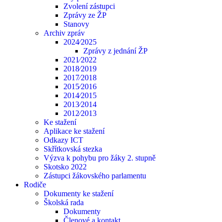
Zvolení zástupci
Zprávy ze ŽP
Stanovy
Archiv zpráv
2024⁄2025
Zprávy z jednání ŽP
2021⁄2022
2018⁄2019
2017⁄2018
2015⁄2016
2014⁄2015
2013⁄2014
2012⁄2013
Ke stažení
Aplikace ke stažení
Odkazy ICT
Skřítkovská stezka
Výzva k pohybu pro žáky 2. stupně
Skotsko 2022
Zástupci žákovského parlamentu
Rodiče
Dokumenty ke stažení
Školská rada
Dokumenty
Členové a kontakt