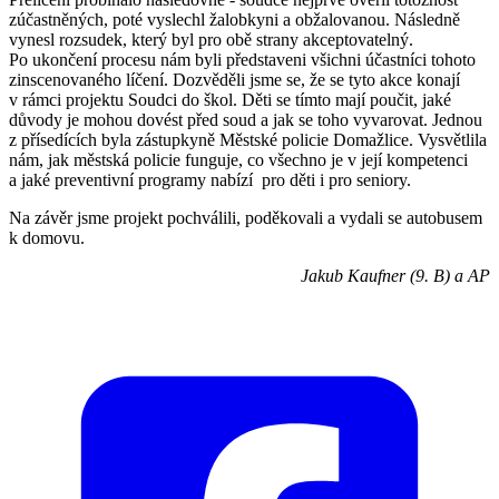
zúčastněných, poté vyslechl žalobkyni a obžalovanou. Následně
vynesl rozsudek, který byl pro obě strany akceptovatelný.
Po ukončení procesu nám byli představeni všichni účastníci tohoto
zinscenovaného líčení. Dozvěděli jsme se, že se tyto akce konají
v rámci projektu Soudci do škol. Děti se tímto mají poučit, jaké
důvody je mohou dovést před soud a jak se toho vyvarovat. Jednou
z přísedících byla zástupkyně Městské policie Domažlice. Vysvětlila
nám, jak městská policie funguje, co všechno je v její kompetenci
a jaké preventivní programy nabízí pro děti i pro seniory.
Na závěr jsme projekt pochválili, poděkovali a vydali se autobusem
k domovu.
Jakub Kaufner (9. B) a AP