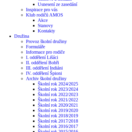
Usnesení ze zasedání
Inspirace pro vás
Klub rodičů AMOS
Akce
Stanovy
Kontakty
Družina
Provoz školní družiny
Formuláře
Informace pro rodiče
I. oddělení Lišáci
II. oddělení Bobři
III. oddělení Indiáni
IV. oddělení Špioni
Archiv školní družiny
Školní rok 2024⁄2025
Školní rok 2023⁄2024
Školní rok 2022⁄2023
Školní rok 2021⁄2022
Školní rok 2020⁄2021
Školní rok 2019⁄2020
Školní rok 2018⁄2019
Školní rok 2017⁄2018
Školní rok 2016⁄2017
Školní rok 2015⁄2016