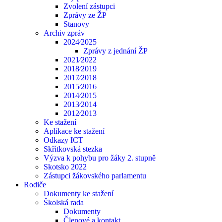
Zvolení zástupci
Zprávy ze ŽP
Stanovy
Archiv zpráv
2024⁄2025
Zprávy z jednání ŽP
2021⁄2022
2018⁄2019
2017⁄2018
2015⁄2016
2014⁄2015
2013⁄2014
2012⁄2013
Ke stažení
Aplikace ke stažení
Odkazy ICT
Skřítkovská stezka
Výzva k pohybu pro žáky 2. stupně
Skotsko 2022
Zástupci žákovského parlamentu
Rodiče
Dokumenty ke stažení
Školská rada
Dokumenty
Členové a kontakt