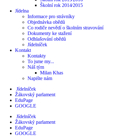
Školní rok 2014⁄2015
Jídelna
Informace pro strávníky
Objednávka obědů
Co rodiče nevědí o školním stravování
Dokumenty ke stažení
Odhlašování obědů
Jídelníček
Kontakt
Kontakty
To jsme my...
Náš tým
Milan Khas
Napište nám
Jídelníček
Žákovský parlament
EduPage
GOOGLE
Jídelníček
Žákovský parlament
EduPage
GOOGLE