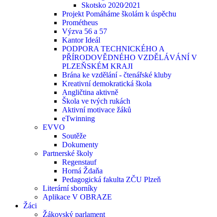
Skotsko 2020⁄2021
Projekt Pomáháme školám k úspěchu
Prométheus
Výzva 56 a 57
Kantor Ideál
PODPORA TECHNICKÉHO A
PŘÍRODOVĚDNÉHO VZDĚLÁVÁNÍ V
PLZEŇSKÉM KRAJI
Brána ke vzdělání - čtenářské kluby
Kreativní demokratická škola
Angličtina aktivně
Škola ve tvých rukách
Aktivní motivace žáků
eTwinning
EVVO
Soutěže
Dokumenty
Partnerské školy
Regenstauf
Horná Ždaňa
Pedagogická fakulta ZČU Plzeň
Literární sborníky
Aplikace V OBRAZE
Žáci
Žákovský parlament