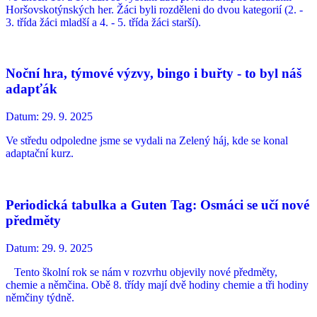
Horšovskotýnských her. Žáci byli rozděleni do dvou kategorií (2. -
3. třída žáci mladší a 4. - 5. třída žáci starší).
Noční hra, týmové výzvy, bingo i buřty - to byl náš
adapťák
Datum:
29. 9. 2025
Ve středu odpoledne jsme se vydali na Zelený háj, kde se konal
adaptační kurz.
Periodická tabulka a Guten Tag: Osmáci se učí nové
předměty
Datum:
29. 9. 2025
Tento školní rok se nám v rozvrhu objevily nové předměty,
chemie a němčina. Obě 8. třídy mají dvě hodiny chemie a tři hodiny
němčiny týdně.