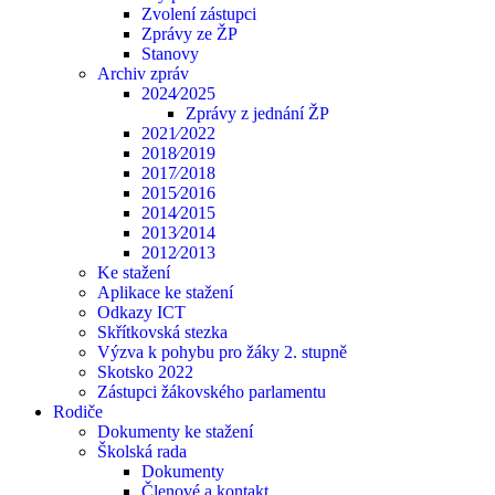
Zvolení zástupci
Zprávy ze ŽP
Stanovy
Archiv zpráv
2024⁄2025
Zprávy z jednání ŽP
2021⁄2022
2018⁄2019
2017⁄2018
2015⁄2016
2014⁄2015
2013⁄2014
2012⁄2013
Ke stažení
Aplikace ke stažení
Odkazy ICT
Skřítkovská stezka
Výzva k pohybu pro žáky 2. stupně
Skotsko 2022
Zástupci žákovského parlamentu
Rodiče
Dokumenty ke stažení
Školská rada
Dokumenty
Členové a kontakt