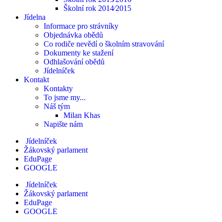
Školní rok 2014⁄2015
Jídelna
Informace pro strávníky
Objednávka obědů
Co rodiče nevědí o školním stravování
Dokumenty ke stažení
Odhlašování obědů
Jídelníček
Kontakt
Kontakty
To jsme my...
Náš tým
Milan Khas
Napište nám
Jídelníček
Žákovský parlament
EduPage
GOOGLE
Jídelníček
Žákovský parlament
EduPage
GOOGLE