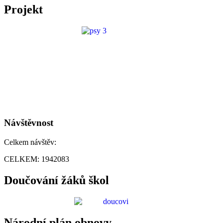
Projekt
Návštěvnost
Celkem návštěv:
CELKEM:
1942083
Doučování žáků škol
Národní plán obnovy