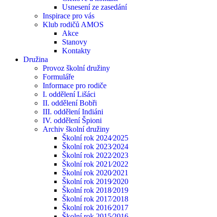
Usnesení ze zasedání
Inspirace pro vás
Klub rodičů AMOS
Akce
Stanovy
Kontakty
Družina
Provoz školní družiny
Formuláře
Informace pro rodiče
I. oddělení Lišáci
II. oddělení Bobři
III. oddělení Indiáni
IV. oddělení Špioni
Archiv školní družiny
Školní rok 2024⁄2025
Školní rok 2023⁄2024
Školní rok 2022⁄2023
Školní rok 2021⁄2022
Školní rok 2020⁄2021
Školní rok 2019⁄2020
Školní rok 2018⁄2019
Školní rok 2017⁄2018
Školní rok 2016⁄2017
Školní rok 2015⁄2016