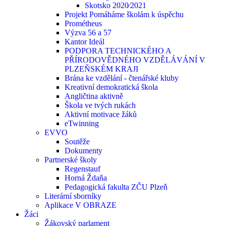
Skotsko 2020⁄2021
Projekt Pomáháme školám k úspěchu
Prométheus
Výzva 56 a 57
Kantor Ideál
PODPORA TECHNICKÉHO A
PŘÍRODOVĚDNÉHO VZDĚLÁVÁNÍ V
PLZEŇSKÉM KRAJI
Brána ke vzdělání - čtenářské kluby
Kreativní demokratická škola
Angličtina aktivně
Škola ve tvých rukách
Aktivní motivace žáků
eTwinning
EVVO
Soutěže
Dokumenty
Partnerské školy
Regenstauf
Horná Ždaňa
Pedagogická fakulta ZČU Plzeň
Literární sborníky
Aplikace V OBRAZE
Žáci
Žákovský parlament