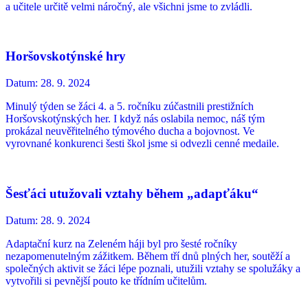
a učitele určitě velmi náročný, ale všichni jsme to zvládli.
Horšovskotýnské hry
Datum:
28. 9. 2024
Minulý týden se žáci 4. a 5. ročníku zúčastnili prestižních
Horšovskotýnských her. I když nás oslabila nemoc, náš tým
prokázal neuvěřitelného týmového ducha a bojovnost. Ve
vyrovnané konkurenci šesti škol jsme si odvezli cenné medaile.
Šesťáci utužovali vztahy během „adapťáku“
Datum:
28. 9. 2024
Adaptační kurz na Zeleném háji byl pro šesté ročníky
nezapomenutelným zážitkem. Během tří dnů plných her, soutěží a
společných aktivit se žáci lépe poznali, utužili vztahy se spolužáky a
vytvořili si pevnější pouto ke třídním učitelům.