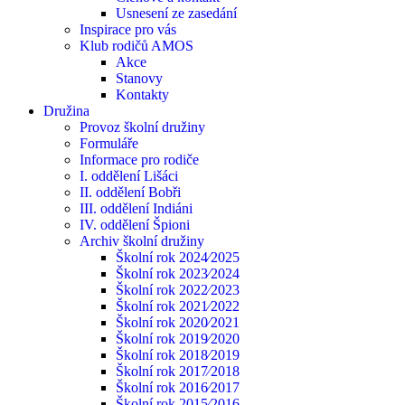
Usnesení ze zasedání
Inspirace pro vás
Klub rodičů AMOS
Akce
Stanovy
Kontakty
Družina
Provoz školní družiny
Formuláře
Informace pro rodiče
I. oddělení Lišáci
II. oddělení Bobři
III. oddělení Indiáni
IV. oddělení Špioni
Archiv školní družiny
Školní rok 2024⁄2025
Školní rok 2023⁄2024
Školní rok 2022⁄2023
Školní rok 2021⁄2022
Školní rok 2020⁄2021
Školní rok 2019⁄2020
Školní rok 2018⁄2019
Školní rok 2017⁄2018
Školní rok 2016⁄2017
Školní rok 2015⁄2016