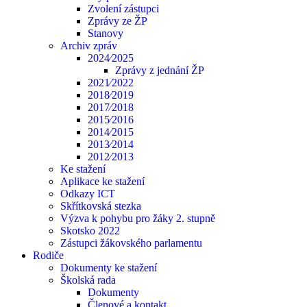
Zvolení zástupci
Zprávy ze ŽP
Stanovy
Archiv zpráv
2024⁄2025
Zprávy z jednání ŽP
2021⁄2022
2018⁄2019
2017⁄2018
2015⁄2016
2014⁄2015
2013⁄2014
2012⁄2013
Ke stažení
Aplikace ke stažení
Odkazy ICT
Skřítkovská stezka
Výzva k pohybu pro žáky 2. stupně
Skotsko 2022
Zástupci žákovského parlamentu
Rodiče
Dokumenty ke stažení
Školská rada
Dokumenty
Členové a kontakt