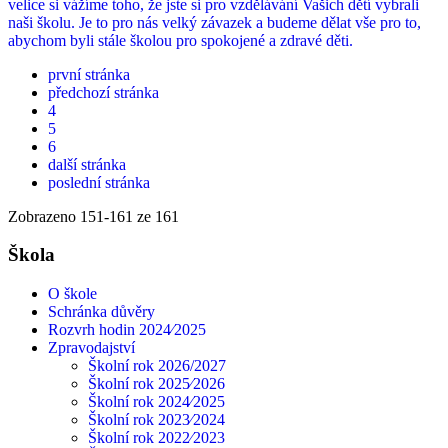
velice si vážíme toho, že jste si pro vzdělávání Vašich dětí vybrali
naši školu. Je to pro nás velký závazek a budeme dělat vše pro to,
abychom byli stále školou pro spokojené a zdravé děti.
první stránka
předchozí stránka
4
5
6
další stránka
poslední stránka
Zobrazeno
151
-
161
ze 161
Škola
O škole
Schránka důvěry
Rozvrh hodin 2024⁄2025
Zpravodajství
Školní rok 2026/2027
Školní rok 2025⁄2026
Školní rok 2024⁄2025
Školní rok 2023⁄2024
Školní rok 2022⁄2023