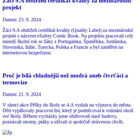
Žáci 9.A obdrželi certifikát kvality za mezinárodní
projekt
Datum:
23. 9. 2024
Žáci 9.A obdrželi certifikát kvality (Quality Label) za mezinárodní
projekt s názvem eSafety Comic Book. Na projektu pracovali celý
minulý školní rok se žáky z Portugalska, Španělska, Jordánska,
Slovenska, Itálie, Turecka, Polska a Francie a byl zaměřen na
internetovou bezpečnost.
Proč je bílá chladnější než modrá aneb čtvrťáci a
termovize
Datum:
21. 9. 2024
V rámci akce Pěšky do školy se 4.A vydala na výpravu do města.
Děti vyplňovaly pracovní list, který je podněcoval k vnímání okolí
své školy. Během vycházky jsme obdivovali staré budovy,
poznávali stromy, ptáky a užívali si společně strávenou chvíli.