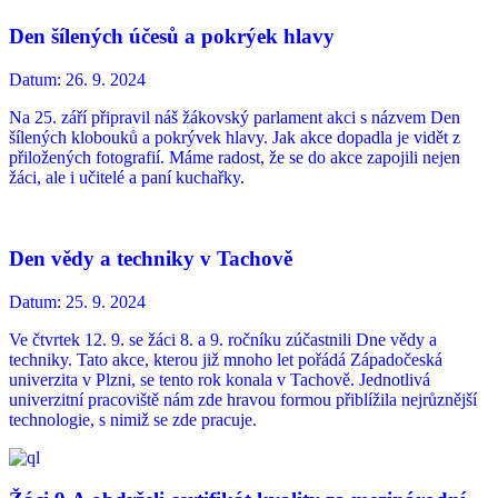
Den šílených účesů a pokrýek hlavy
Datum:
26. 9. 2024
Na 25. září připravil náš žákovský parlament akci s názvem Den
šílených klobouků a pokrývek hlavy. Jak akce dopadla je vidět z
přiložených fotografií. Máme radost, že se do akce zapojili nejen
žáci, ale i učitelé a paní kuchařky.
Den vědy a techniky v Tachově
Datum:
25. 9. 2024
Ve čtvrtek 12. 9. se žáci 8. a 9. ročníku zúčastnili Dne vědy a
techniky. Tato akce, kterou již mnoho let pořádá Západočeská
univerzita v Plzni, se tento rok konala v Tachově. Jednotlivá
univerzitní pracoviště nám zde hravou formou přiblížila nejrůznější
technologie, s nimiž se zde pracuje.