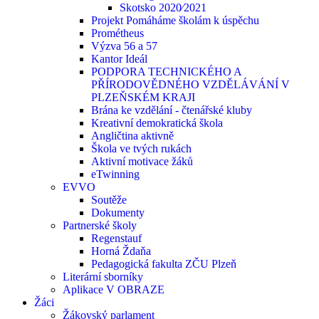
Skotsko 2020⁄2021
Projekt Pomáháme školám k úspěchu
Prométheus
Výzva 56 a 57
Kantor Ideál
PODPORA TECHNICKÉHO A
PŘÍRODOVĚDNÉHO VZDĚLÁVÁNÍ V
PLZEŇSKÉM KRAJI
Brána ke vzdělání - čtenářské kluby
Kreativní demokratická škola
Angličtina aktivně
Škola ve tvých rukách
Aktivní motivace žáků
eTwinning
EVVO
Soutěže
Dokumenty
Partnerské školy
Regenstauf
Horná Ždaňa
Pedagogická fakulta ZČU Plzeň
Literární sborníky
Aplikace V OBRAZE
Žáci
Žákovský parlament