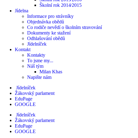
Školní rok 2014⁄2015
Jídelna
Informace pro strávníky
Objednávka obědů
Co rodiče nevědí o školním stravování
Dokumenty ke stažení
Odhlašování obědů
Jídelníček
Kontakt
Kontakty
To jsme my...
Náš tým
Milan Khas
Napište nám
Jídelníček
Žákovský parlament
EduPage
GOOGLE
Jídelníček
Žákovský parlament
EduPage
GOOGLE