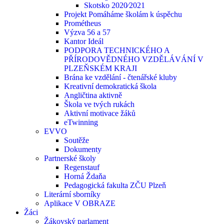
Skotsko 2020⁄2021
Projekt Pomáháme školám k úspěchu
Prométheus
Výzva 56 a 57
Kantor Ideál
PODPORA TECHNICKÉHO A
PŘÍRODOVĚDNÉHO VZDĚLÁVÁNÍ V
PLZEŇSKÉM KRAJI
Brána ke vzdělání - čtenářské kluby
Kreativní demokratická škola
Angličtina aktivně
Škola ve tvých rukách
Aktivní motivace žáků
eTwinning
EVVO
Soutěže
Dokumenty
Partnerské školy
Regenstauf
Horná Ždaňa
Pedagogická fakulta ZČU Plzeň
Literární sborníky
Aplikace V OBRAZE
Žáci
Žákovský parlament