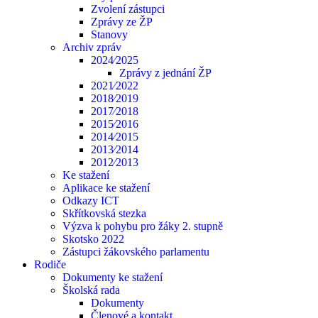
Zvolení zástupci
Zprávy ze ŽP
Stanovy
Archiv zpráv
2024⁄2025
Zprávy z jednání ŽP
2021⁄2022
2018⁄2019
2017⁄2018
2015⁄2016
2014⁄2015
2013⁄2014
2012⁄2013
Ke stažení
Aplikace ke stažení
Odkazy ICT
Skřítkovská stezka
Výzva k pohybu pro žáky 2. stupně
Skotsko 2022
Zástupci žákovského parlamentu
Rodiče
Dokumenty ke stažení
Školská rada
Dokumenty
Členové a kontakt