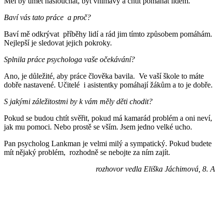
Měl by umět naslouchat, být vnímavý a chtít pomáhat lidem.
Baví vás tato práce a proč?
Baví mě odkrývat příběhy lidí a rád jim tímto způsobem pomáhám.
Nejlepší je sledovat jejich pokroky.
Splnila práce psychologa vaše očekávání?
Ano, je důležité, aby práce člověka bavila. Ve vaší škole to máte
dobře nastavené. Učitelé i asistentky pomáhají žákům a to je dobře.
S jakými záležitostmi by k vám měly děti chodit?
Pokud se budou chtít svěřit, pokud má kamarád problém a oni neví,
jak mu pomoci. Nebo prostě se vším. Jsem jedno velké ucho.
Pan psycholog Lankman je velmi milý a sympatický. Pokud budete
mít nějaký problém, rozhodně se nebojte za ním zajít.
rozhovor vedla Eliška Jáchimová, 8. A