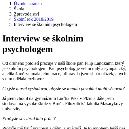
Úvodní stránka
Škola
Zpravodajství
Školní rok 2018/2019
Interview se školním psychologem
Interview se školním
psychologem
Od druhého pololetí pracuje v naší škole pan Filip Landkamr, který
je školním psychologem. Pan psycholog je velmi milý a sympatický,
a jelikož mě zajímala jeho práce, připravila jsem si pár otázek, abych
s ním udělala rozhovor.
Co jste musel vystudovat, abyste se tomuto povolání mohl věnovat?
Já jsem chodil na gymnázium Luďka Pika v Plzni a dále jsem
studoval na vysoké škole v Brně - Filozofická fakulta Masarykovy
univerzity.
Proč jste si vybral tuto práci?
Protože mě baví pracovat s dětmi a mládeží. Je to mnohem lepší než