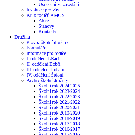
Usnesení ze zasedání
Inspirace pro vás
Klub rodičů AMOS
Akce
Stanovy
Kontakty
Družina
Provoz školní družiny
Formuláře
Informace pro rodiče
I. oddělení Lišáci
II. oddělení Bobři
III. oddělení Indiáni
IV. oddělení Špioni
Archiv školní družiny
Školní rok 2024⁄2025
Školní rok 2023⁄2024
Školní rok 2022⁄2023
Školní rok 2021⁄2022
Školní rok 2020⁄2021
Školní rok 2019⁄2020
Školní rok 2018⁄2019
Školní rok 2017⁄2018
Školní rok 2016⁄2017
Školní rok 2015⁄2016