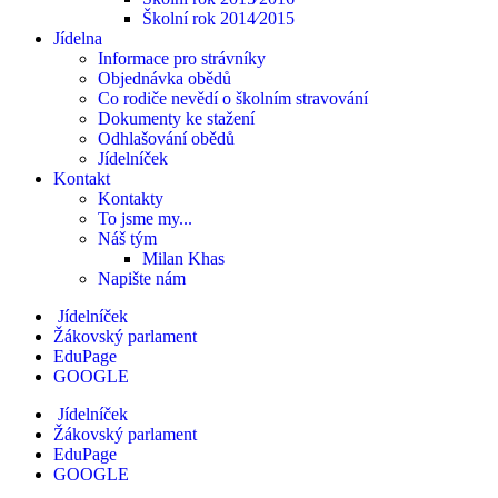
Školní rok 2014⁄2015
Jídelna
Informace pro strávníky
Objednávka obědů
Co rodiče nevědí o školním stravování
Dokumenty ke stažení
Odhlašování obědů
Jídelníček
Kontakt
Kontakty
To jsme my...
Náš tým
Milan Khas
Napište nám
Jídelníček
Žákovský parlament
EduPage
GOOGLE
Jídelníček
Žákovský parlament
EduPage
GOOGLE