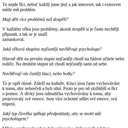
To nejde říct, neboť každý jsme jiný a jak introvert, tak i extrovert
může mít problém.
Mají děti více problémů než dospělí?
V každém věku jsou problémy, akorát dospělí si je často nechtějí
připustit, a tak se je snaží
zamaskovat.
Jaká věková skupina nejčastěji navštěvuje psychologa?
Hlavně děti na prvním stupni nejčastěji chodí na žádost učitele nebo
rodiče. Na druhém stupni už chodí nejčastěji sami od sebe.
Navštěvují vás častěji kluci, nebo holky?
To je opět různé. Záleží na kultuře. Kluci jsou často vychováváni
k tomu, aby nebrečeli a byli silní. Proto je pro ně složitější si říct
o pomoc. A dívky jsou odmalička vychovávány k tomu, aby
projevovaly své emoce. Jsou více ochotné sdílet své emoce, svá
trápení.
Jaký typ člověka splňuje předpoklady, aby se mohl stát
psychologem?