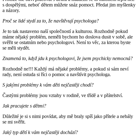
s dospělými, neboť dětem můžete snáz pomoct. Předat jim myšlenky
a názory.
Proč se lidé stydí za to, že navštěvují psychologa?
Je to tak nastaveno naší společností a kulturou. Rozhodně pokud
máme nějaký problém, neměli bychom ho doslova dusit v sobě, ale
svěřit se ostatním nebo psychologovi. Není to věc, za kterou byste
se měli stydět.
Znamená to, když jdu k psychologovi, že jsem psychicky nemocná?
Rozhodně ne!!! Každý má nějaké problémy, a pokud si sám neví
rady, není ostuda si říci o pomoc a navštívit psychologa.
S jakými problémy k vám děti nejčastěji chodí?
Častými problémy jsou vztahy v rodině, ve třídě a v přátelství.
Jak pracujete s dětmi?
Důležité je si s nimi povídat, aby mě braly spíš jako přítele a nebály
se mi svěřit.
Jaký typ dětí k vám nejčastěji dochází?