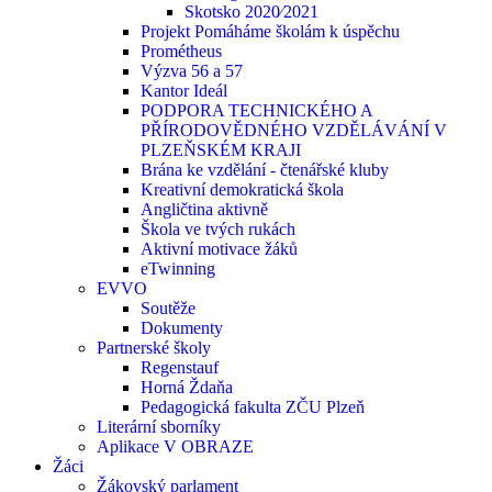
Skotsko 2020⁄2021
Projekt Pomáháme školám k úspěchu
Prométheus
Výzva 56 a 57
Kantor Ideál
PODPORA TECHNICKÉHO A
PŘÍRODOVĚDNÉHO VZDĚLÁVÁNÍ V
PLZEŇSKÉM KRAJI
Brána ke vzdělání - čtenářské kluby
Kreativní demokratická škola
Angličtina aktivně
Škola ve tvých rukách
Aktivní motivace žáků
eTwinning
EVVO
Soutěže
Dokumenty
Partnerské školy
Regenstauf
Horná Ždaňa
Pedagogická fakulta ZČU Plzeň
Literární sborníky
Aplikace V OBRAZE
Žáci
Žákovský parlament