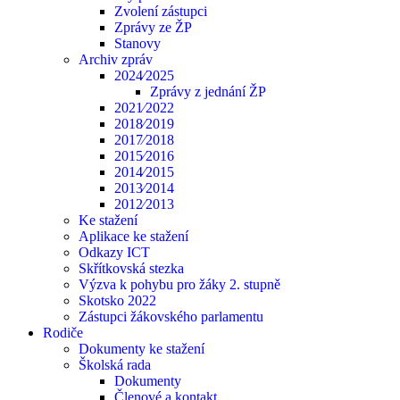
Zvolení zástupci
Zprávy ze ŽP
Stanovy
Archiv zpráv
2024⁄2025
Zprávy z jednání ŽP
2021⁄2022
2018⁄2019
2017⁄2018
2015⁄2016
2014⁄2015
2013⁄2014
2012⁄2013
Ke stažení
Aplikace ke stažení
Odkazy ICT
Skřítkovská stezka
Výzva k pohybu pro žáky 2. stupně
Skotsko 2022
Zástupci žákovského parlamentu
Rodiče
Dokumenty ke stažení
Školská rada
Dokumenty
Členové a kontakt