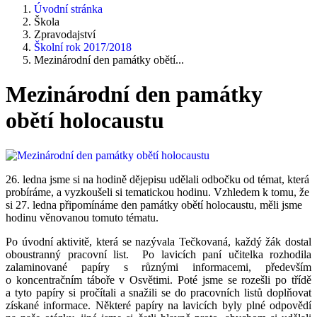
Úvodní stránka
Škola
Zpravodajství
Školní rok 2017/2018
Mezinárodní den památky obětí...
Mezinárodní den památky
obětí holocaustu
26. ledna jsme si na hodině dějepisu udělali odbočku od témat, která
probíráme, a vyzkoušeli si tematickou hodinu. Vzhledem k tomu, že
si 27. ledna připomínáme den památky obětí holocaustu, měli jsme
hodinu věnovanou tomuto tématu.
Po úvodní aktivitě, která se nazývala Tečkovaná, každý žák dostal
oboustranný pracovní list. Po lavicích paní učitelka rozhodila
zalaminované papíry s různými informacemi, především
o koncentračním táboře v Osvětimi. Poté jsme se rozešli po třídě
a tyto papíry si pročítali a snažili se do pracovních listů doplňovat
získané informace. Některé papíry na lavicích byly plné odpovědí