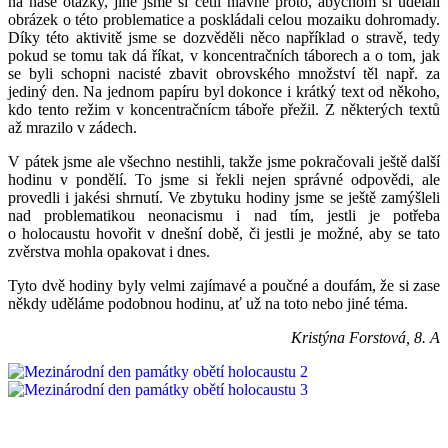
na naše otázky, jiné jsme si četli hlavně proto, abychom si udělali
obrázek o této problematice a poskládali celou mozaiku dohromady.
Díky této aktivitě jsme se dozvěděli něco například o stravě, tedy
pokud se tomu tak dá říkat, v koncentračních táborech a o tom, jak
se byli schopni nacisté zbavit obrovského množství těl např. za
jediný den. Na jednom papíru byl dokonce i krátký text od někoho,
kdo tento režim v koncentračnícm táboře přežil. Z některých textů
až mrazilo v zádech.
V pátek jsme ale všechno nestihli, takže jsme pokračovali ještě další
hodinu v pondělí. To jsme si řekli nejen správné odpovědi, ale
provedli i jakési shrnutí. Ve zbytuku hodiny jsme se ještě zamýšleli
nad problematikou neonacismu i nad tím, jestli je potřeba
o holocaustu hovořit v dnešní době, či jestli je možné, aby se tato
zvěrstva mohla opakovat i dnes.
Tyto dvě hodiny byly velmi zajímavé a poučné a doufám, že si zase
někdy uděláme podobnou hodinu, ať už na toto nebo jiné téma.
Kristýna Forstová, 8. A