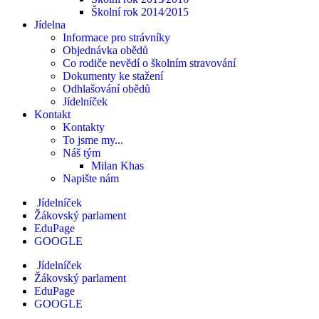
Školní rok 2014⁄2015
Jídelna
Informace pro strávníky
Objednávka obědů
Co rodiče nevědí o školním stravování
Dokumenty ke stažení
Odhlašování obědů
Jídelníček
Kontakt
Kontakty
To jsme my...
Náš tým
Milan Khas
Napište nám
Jídelníček
Žákovský parlament
EduPage
GOOGLE
Jídelníček
Žákovský parlament
EduPage
GOOGLE