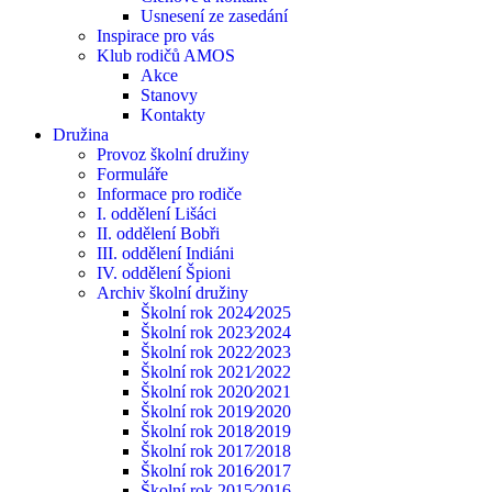
Usnesení ze zasedání
Inspirace pro vás
Klub rodičů AMOS
Akce
Stanovy
Kontakty
Družina
Provoz školní družiny
Formuláře
Informace pro rodiče
I. oddělení Lišáci
II. oddělení Bobři
III. oddělení Indiáni
IV. oddělení Špioni
Archiv školní družiny
Školní rok 2024⁄2025
Školní rok 2023⁄2024
Školní rok 2022⁄2023
Školní rok 2021⁄2022
Školní rok 2020⁄2021
Školní rok 2019⁄2020
Školní rok 2018⁄2019
Školní rok 2017⁄2018
Školní rok 2016⁄2017
Školní rok 2015⁄2016