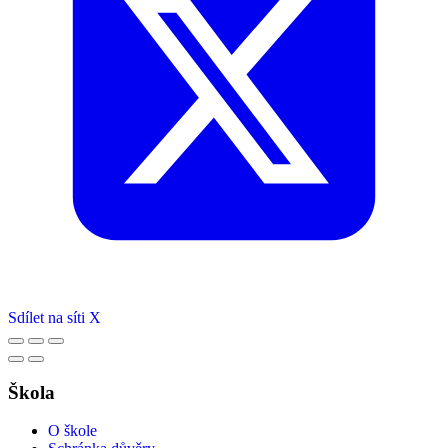
Sdílet na síti X
Škola
O škole