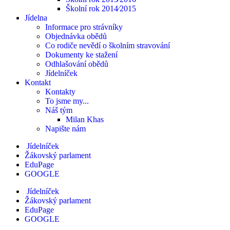
Školní rok 2014⁄2015
Jídelna
Informace pro strávníky
Objednávka obědů
Co rodiče nevědí o školním stravování
Dokumenty ke stažení
Odhlašování obědů
Jídelníček
Kontakt
Kontakty
To jsme my...
Náš tým
Milan Khas
Napište nám
Jídelníček
Žákovský parlament
EduPage
GOOGLE
Jídelníček
Žákovský parlament
EduPage
GOOGLE