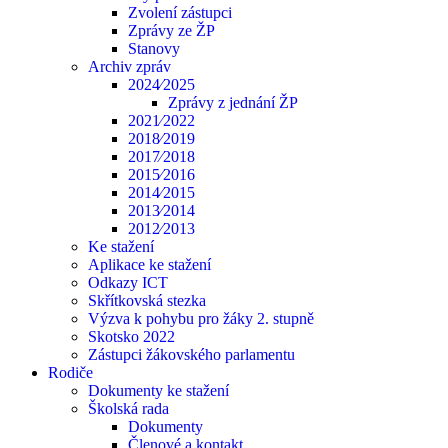
Zvolení zástupci
Zprávy ze ŽP
Stanovy
Archiv zpráv
2024⁄2025
Zprávy z jednání ŽP
2021⁄2022
2018⁄2019
2017⁄2018
2015⁄2016
2014⁄2015
2013⁄2014
2012⁄2013
Ke stažení
Aplikace ke stažení
Odkazy ICT
Skřítkovská stezka
Výzva k pohybu pro žáky 2. stupně
Skotsko 2022
Zástupci žákovského parlamentu
Rodiče
Dokumenty ke stažení
Školská rada
Dokumenty
Členové a kontakt