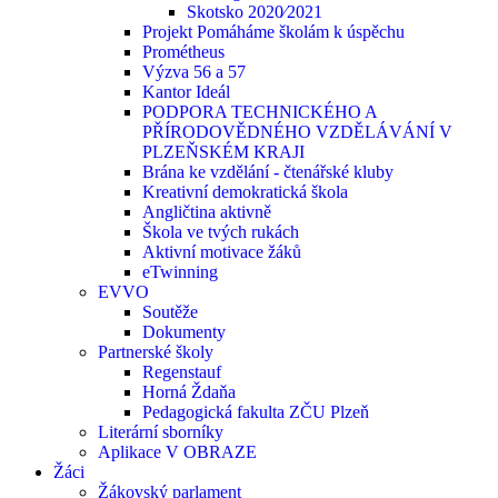
Skotsko 2020⁄2021
Projekt Pomáháme školám k úspěchu
Prométheus
Výzva 56 a 57
Kantor Ideál
PODPORA TECHNICKÉHO A
PŘÍRODOVĚDNÉHO VZDĚLÁVÁNÍ V
PLZEŇSKÉM KRAJI
Brána ke vzdělání - čtenářské kluby
Kreativní demokratická škola
Angličtina aktivně
Škola ve tvých rukách
Aktivní motivace žáků
eTwinning
EVVO
Soutěže
Dokumenty
Partnerské školy
Regenstauf
Horná Ždaňa
Pedagogická fakulta ZČU Plzeň
Literární sborníky
Aplikace V OBRAZE
Žáci
Žákovský parlament