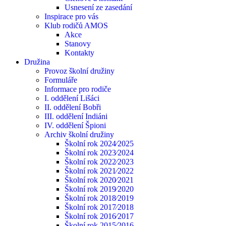
Usnesení ze zasedání
Inspirace pro vás
Klub rodičů AMOS
Akce
Stanovy
Kontakty
Družina
Provoz školní družiny
Formuláře
Informace pro rodiče
I. oddělení Lišáci
II. oddělení Bobři
III. oddělení Indiáni
IV. oddělení Špioni
Archiv školní družiny
Školní rok 2024⁄2025
Školní rok 2023⁄2024
Školní rok 2022⁄2023
Školní rok 2021⁄2022
Školní rok 2020⁄2021
Školní rok 2019⁄2020
Školní rok 2018⁄2019
Školní rok 2017⁄2018
Školní rok 2016⁄2017
Školní rok 2015⁄2016