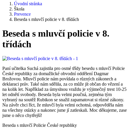
Úvodní stránka
Škola
Prevence
Beseda s mluvčí policie v 8. třídách
Beseda s mluvčí policie v 8.
třídách
Paní učitelka Suchá zajistila pro osmé třídy besedu s mluvčí Policie
České republiky za domažlické obvodní oddělení Dagmar
Brožovou. Mluvčí policie nám povídala o různých zákonech a
deklaraci práv. Také nám sdělila, za co může jít občan do vězení a
na kolik let. Například za úmyslnou vraždu je výjimečný trest 10-25
let odnětí svobody. Beseda byla velmi poučná, zejména tým
vybraný na soutěž Rubikon se snažil zapamatovat si různé zákony.
Na závěr chci říct, že mluvčí byla velmi ochotná, odpověděla nám
na všechny otázky a nakonec jsme jí zatleskali. Moc děkujeme, zase
jsme o něco chytřejší!
Beseda s mluvčí Policie České republiky