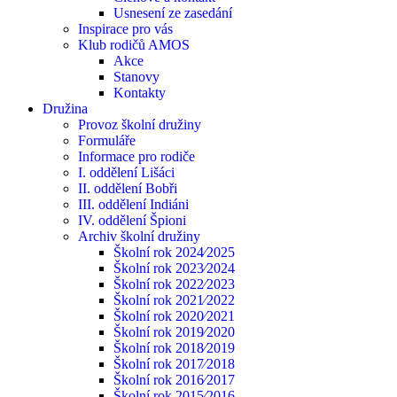
Usnesení ze zasedání
Inspirace pro vás
Klub rodičů AMOS
Akce
Stanovy
Kontakty
Družina
Provoz školní družiny
Formuláře
Informace pro rodiče
I. oddělení Lišáci
II. oddělení Bobři
III. oddělení Indiáni
IV. oddělení Špioni
Archiv školní družiny
Školní rok 2024⁄2025
Školní rok 2023⁄2024
Školní rok 2022⁄2023
Školní rok 2021⁄2022
Školní rok 2020⁄2021
Školní rok 2019⁄2020
Školní rok 2018⁄2019
Školní rok 2017⁄2018
Školní rok 2016⁄2017
Školní rok 2015⁄2016