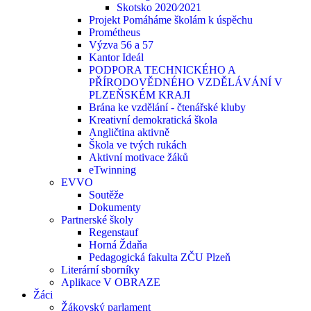
Skotsko 2020⁄2021
Projekt Pomáháme školám k úspěchu
Prométheus
Výzva 56 a 57
Kantor Ideál
PODPORA TECHNICKÉHO A
PŘÍRODOVĚDNÉHO VZDĚLÁVÁNÍ V
PLZEŇSKÉM KRAJI
Brána ke vzdělání - čtenářské kluby
Kreativní demokratická škola
Angličtina aktivně
Škola ve tvých rukách
Aktivní motivace žáků
eTwinning
EVVO
Soutěže
Dokumenty
Partnerské školy
Regenstauf
Horná Ždaňa
Pedagogická fakulta ZČU Plzeň
Literární sborníky
Aplikace V OBRAZE
Žáci
Žákovský parlament