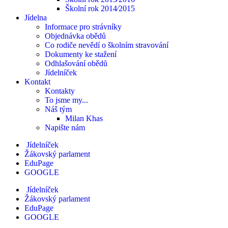
Školní rok 2014⁄2015
Jídelna
Informace pro strávníky
Objednávka obědů
Co rodiče nevědí o školním stravování
Dokumenty ke stažení
Odhlašování obědů
Jídelníček
Kontakt
Kontakty
To jsme my...
Náš tým
Milan Khas
Napište nám
Jídelníček
Žákovský parlament
EduPage
GOOGLE
Jídelníček
Žákovský parlament
EduPage
GOOGLE