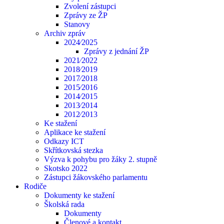
Zvolení zástupci
Zprávy ze ŽP
Stanovy
Archiv zpráv
2024⁄2025
Zprávy z jednání ŽP
2021⁄2022
2018⁄2019
2017⁄2018
2015⁄2016
2014⁄2015
2013⁄2014
2012⁄2013
Ke stažení
Aplikace ke stažení
Odkazy ICT
Skřítkovská stezka
Výzva k pohybu pro žáky 2. stupně
Skotsko 2022
Zástupci žákovského parlamentu
Rodiče
Dokumenty ke stažení
Školská rada
Dokumenty
Členové a kontakt